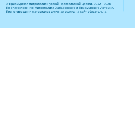
© Приамурская митрополия Русской Православной Церкви, 2012 - 2026
По благословению Митрополита Хабаровского и Приамурского Артемия.
При копировании материалов активная ссылка на сайт обязательна.