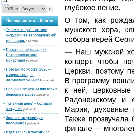
31
глубокое пение.
>
О том, как рожда
Последние темы блогов
мужского хора, к
“Храм у озера” – летние
экскурсии в Петропавловский
собора иерей Серг
монастырь
palomnik
Престольный праздник
— Наш мужской хо
Петропавловского
концерт, чтобы по
монастыря
palomnik
Церкви, поэтому п
Поездки по России 2026 –
специально для
В программу вошли
дальневосточников !
palomnik
к ней, церковные
Большие экскурсии для всех в
феврале и марте
palomnik
Радонежскому и 
“Татьянин день” – большая
Марии, духовные 
экскурсия
palomnik
Также прозвучала 
Зимние экскурсии для
паломников
palomnik
финале — многолет
Идет запись в поездки по