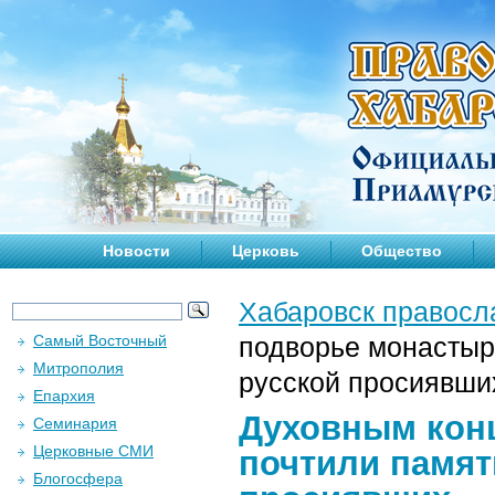
Новости
Церковь
Общество
Хабаровск правосл
Самый Восточный
подворье монастыря
Митрополия
русской просиявши
Епархия
Духовным кон
Семинария
Церковные СМИ
почтили памят
Блогосфера