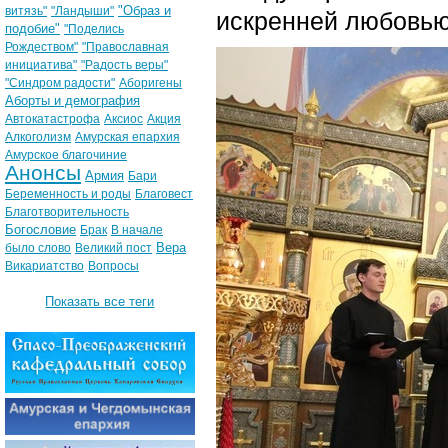
"Образ и
витязь"
"Ландыши"
искренней любовью
подобие"
"Поделись
Рождеством"
"Православная
инициатива"
"Радость веры"
"Синдром радости"
Аборигены
Аборты и демография
Автокатастрофа
Аксиос
Акция
Алкоголизм
Амурская епархия
Амурское благочиние
Анонсы
Армия
Бари
Беременность и роды
Благовест
Благотворительность
Богословие
Брак
В начале
Вера
было слово
Великий пост
Викариатство
Вопросы
Показать все теги