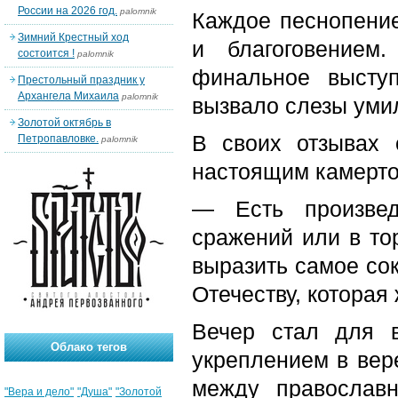
России на 2026 год.
palomnik
Каждое песнопение
Зимний Крестный ход
и благоговением
состоится !
palomnik
финальное высту
Престольный праздник у
Архангела Михаила
palomnik
вызвало слезы уми
Золотой октябрь в
В своих отзывах 
Петропавловке.
palomnik
настоящим камерто
— Есть произвед
сражений или в то
выразить самое со
Отечеству, которая 
Вечер стал для 
Облако тегов
укреплением в вер
между православн
"Вера и дело"
"Душа"
"Золотой