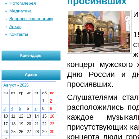
просиявших
Фотогалерея
Медиатека
И
Вопросы священнику
Архив
1
Контакты
с
ж
Календарь
концерт мужского 
Дню России и дн
Архив
просиявших.
Август
-
2026
пн
вт
ср
чт
пт
сб
вс
Слушателями стал
1
2
расположились по
3
4
5
6
7
8
9
каждое музыкал
10
11
12
13
14
15
16
17
18
19
20
21
22
23
присутствующих ка
24
25
26
27
28
29
30
концерта люди гор