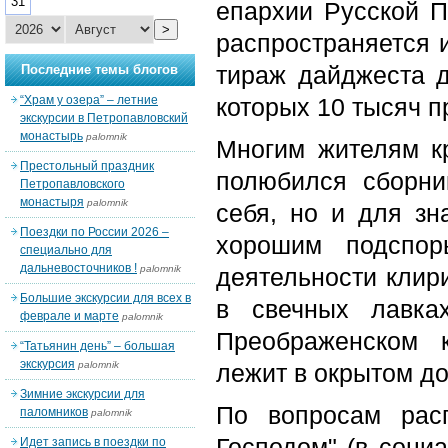
31
епархии Русской П
>
распространяется 
тираж дайджеста д
Последние темы блогов
“Храм у озера” – летние
которых 10 тысяч п
экскурсии в Петропавловский
монастырь
palomnik
Многим жителям кр
Престольный праздник
полюбился сборни
Петропавловского
монастыря
palomnik
себя, но и для зн
Поездки по России 2026 –
хорошим подспор
специально для
дальневосточников !
palomnik
деятельности клир
Большие экскурсии для всех в
в свечных лавка
феврале и марте
palomnik
Преображенском 
“Татьянин день” – большая
экскурсия
palomnik
лежит в окрытом до
Зимние экскурсии для
По вопросам рас
паломников
palomnik
Господом" (в соци
Идет запись в поездки по