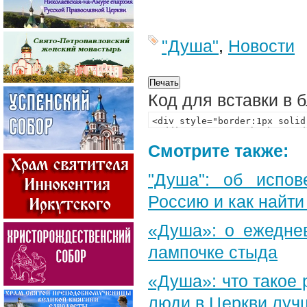
"Душа"
,
Новости
Код для вставки в 
Смотрите также:
"Душа": об испов
Россию и как найти
«Душа»: о ежеднев
лампочке стыда
«Душа»: что такое 
люди в Церкви луч