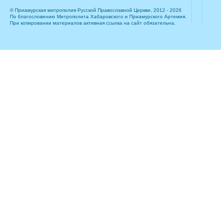
© Приамурская митрополия Русской Православной Церкви, 2012 - 2026
По благословению Митрополита Хабаровского и Приамурского Артемия.
При копировании материалов активная ссылка на сайт обязательна.