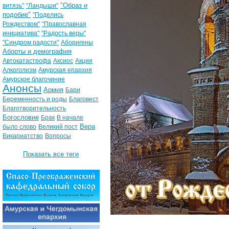
"Образ и
витязь"
"Ландыши"
подобие"
"Поделись
Рождеством"
"Православная
инициатива"
"Радость веры"
"Синдром радости"
Аборигены
Аборты и демография
Автокатастрофа
Аксиос
Акция
Алкоголизм
Амурская епархия
Амурское благочиние
Анонсы
Армия
Бари
Беременность и роды
Благовест
Благотворительность
Богословие
Брак
В начале
Вера
было слово
Великий пост
Викариатство
Вопросы
Показать все теги