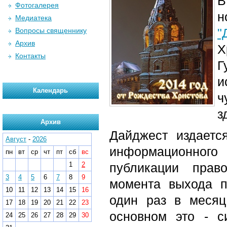
В
Фотогалерея
Медиатека
"
Вопросы священнику
Архив
Х
Контакты
Г
и
Календарь
ч
з
Архив
Дайджест издаетс
Август
-
2026
информационного
пн
вт
ср
чт
пт
сб
вс
1
2
публикации прав
3
4
5
6
7
8
9
момента выхода п
10
11
12
13
14
15
16
один раз в месяц
17
18
19
20
21
22
23
основном это - с
24
25
26
27
28
29
30