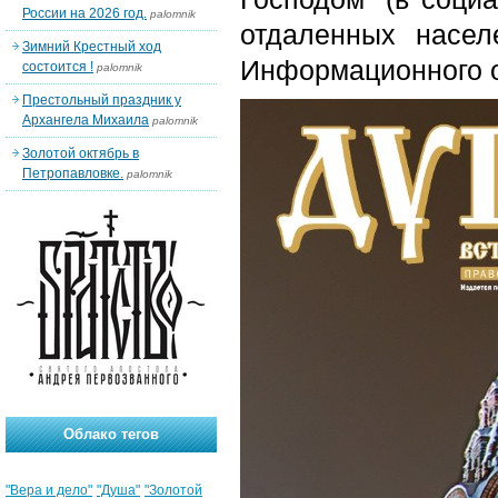
России на 2026 год.
palomnik
отдаленных насел
Зимний Крестный ход
Информационного от
состоится !
palomnik
Престольный праздник у
Архангела Михаила
palomnik
Золотой октябрь в
Петропавловке.
palomnik
Облако тегов
"Вера и дело"
"Душа"
"Золотой