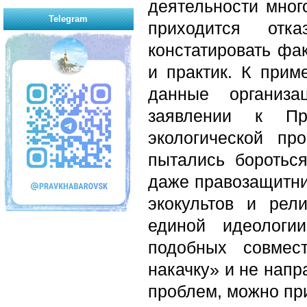
деятельности мног
Telegram
приходится отк
констатировать фа
и практик. К прим
данные организ
заявлении к Пр
экологической пр
пытались боротьс
даже правозащитни
экокультов и рел
единой идеологи
подобных совмес
накачку» и не нап
проблем, можно при