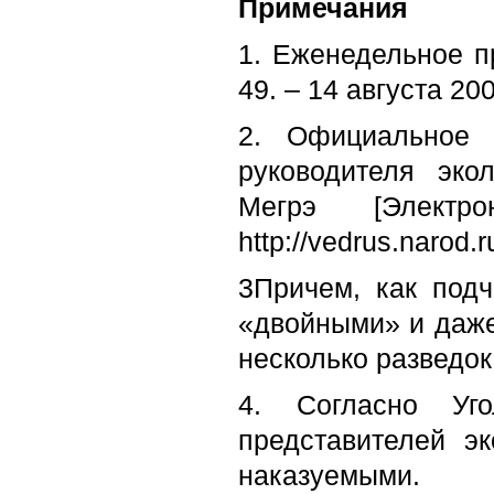
Примечания
1. Еженедельное п
49. – 14 августа 200
2. Официальное 
руководителя эко
Мегрэ [Электр
http
://
vedrus
.
narod
.
r
3Причем, как под
«двойными» и даже 
несколько разведок.
4. Согласно Уг
представителей эк
наказуемыми.