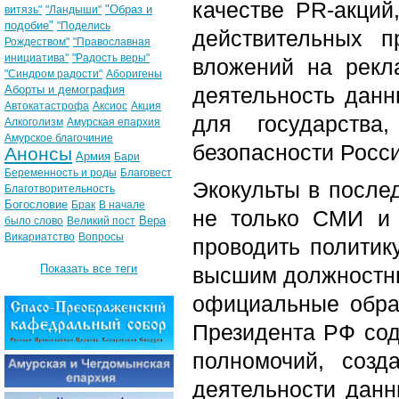
качестве PR-акци
"Образ и
витязь"
"Ландыши"
подобие"
"Поделись
действительных 
Рождеством"
"Православная
инициатива"
"Радость веры"
вложений на рекл
"Синдром радости"
Аборигены
Аборты и демография
деятельность данн
Автокатастрофа
Аксиос
Акция
для государства
Алкоголизм
Амурская епархия
Амурское благочиние
безопасности Росси
Анонсы
Армия
Бари
Беременность и роды
Благовест
Экокульты в после
Благотворительность
Богословие
Брак
В начале
не только СМИ и 
Вера
было слово
Великий пост
Викариатство
Вопросы
проводить политик
Показать все теги
высшим должностны
официальные обра
Президента РФ сод
полномочий, созд
деятельности данн