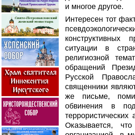
и многое другое.
Интересен тот фак
псевдоэкологическ
конструктивных 
ситуации в стра
религиозной тем
обращений Прези
Русской Правосл
священники являют
же письме, поми
обвинения в под
террористических 
Оказывается, чт
организацией
в м