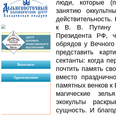
люди, которые (
занятию оккультн
действительность.
к В. В. Путину 
Президента РФ, 
обрядов у Вечного
представить карт
сектанты: когда п
Вконтакте
почтить память св
вместо праздничн
Однокласники
памятных венков к
магические зель
экокульты раскр
сущность. И благо