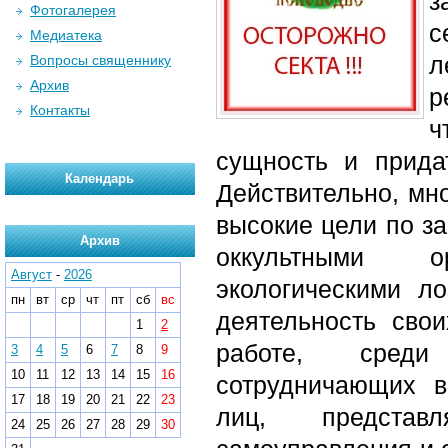
з
Фотогалерея
с
Медиатека
л
Вопросы священнику
Архив
р
Контакты
ч
сущность и прида
Календарь
Действительно, мн
высокие цели по з
Архив
оккультными о
Август
-
2026
экологическими ло
пн
вт
ср
чт
пт
сб
вс
деятельность сво
1
2
работе, среди
3
4
5
6
7
8
9
10
11
12
13
14
15
16
сотрудничающих в
17
18
19
20
21
22
23
лиц, представ
24
25
26
27
28
29
30