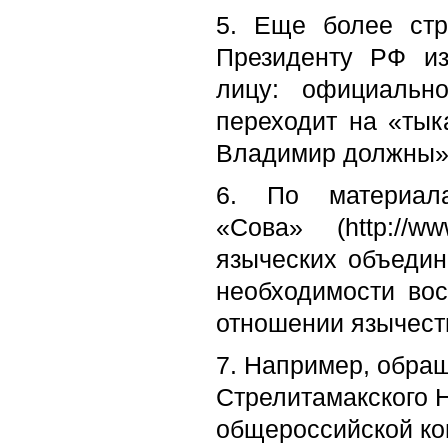
5. Еще более ст
Президенту РФ и
лицу: официальн
переходит на «ты
Владимир должны»
6. По материала
«Сова» (
http
://
ww
языческих объедин
необходимости вос
отношении язычест
7.
Например, обращ
Стрелитамакского Н
общероссийской ко