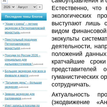
самоуправления и о
31
Естественно, что
>
экологических пр
Последние темы блогов
выступают лишь с
“Храм у озера” – летние
экскурсии в Петропавловский
видом финансовой
монастырь
palomnik
экокульты система
Престольный праздник
Петропавловского
деятельности, нап
монастыря
palomnik
положений данных 
Поездки по России 2026 –
специально для
кратчайшие срок
дальневосточников !
palomnik
представителей 
Большие экскурсии для всех в
гуманистических ор
феврале и марте
palomnik
“Татьянин день” – большая
сотрудничать.
экскурсия
palomnik
Актуальность п
Зимние экскурсии для
паломников
palomnik
(экодвижение «А
Идет запись в поездки по