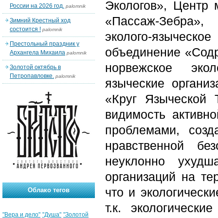
Экологов», Центр 
России на 2026 год.
palomnik
«Пассаж-Зебра»,
Зимний Крестный ход
состоится !
palomnik
эколого-язычес
Престольный праздник у
объединение «Сод
Архангела Михаила
palomnik
норвежское
эко
Золотой октябрь в
Петропавловке.
palomnik
языческие органи
«Круг Языческой 
видимость активно
проблемами, созд
нравственной без
неуклонно ухудш
организаций на те
что и экологическ
Облако тегов
т.к. экологическ
"Вера и дело"
"Душа"
"Золотой