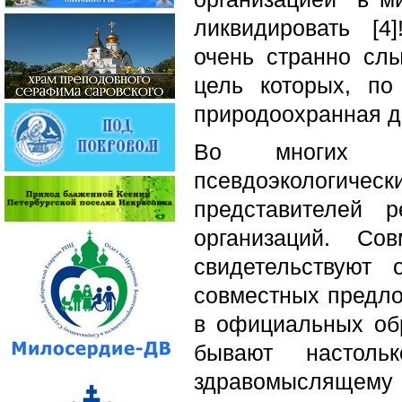
ликвидировать [
очень странно слы
цель которых, по
природоохранная де
Во многих об
псевдоэкологиче
представителей р
организаций. Со
свидетельствуют
совместных предло
в официальных обр
бывают настол
здравомыслящему ч