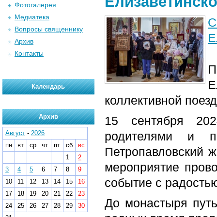
Елизаветинско
Фотогалерея
Медиатека
С
Вопросы священнику
Е
Архив
Контакты
П
Е
Календарь
коллективной поезд
Архив
15 сентября 202
Август
-
2026
родителями и п
пн
вт
ср
чт
пт
сб
вс
Петропавловский ж
1
2
мероприятие прово
3
4
5
6
7
8
9
событие с радость
10
11
12
13
14
15
16
17
18
19
20
21
22
23
До монастыря путь
24
25
26
27
28
29
30