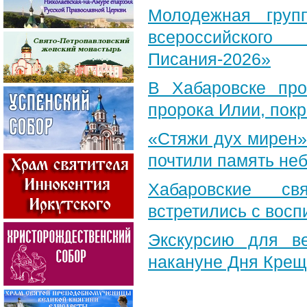
Молодежная груп
всероссийского
Писания-2026»
В Хабаровске пр
пророка Илии, пок
«Стяжи дух мирен»
почтили память неб
Хабаровские св
встретились с вос
Экскурсию для в
накануне Дня Крещ