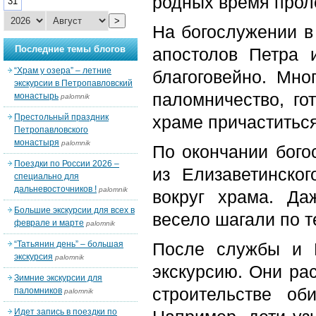
родных время прол
31
>
На богослужении в
Последние темы блогов
апостолов Петра 
“Храм у озера” – летние
благоговейно. Мно
экскурсии в Петропавловский
паломничество, го
монастырь
palomnik
Престольный праздник
храме причаститьс
Петропавловского
монастыря
palomnik
По окончании бого
Поездки по России 2026 –
из Елизаветинск
специально для
дальневосточников !
palomnik
вокруг храма. Да
Большие экскурсии для всех в
весело шагали по т
феврале и марте
palomnik
“Татьянин день” – большая
После службы и К
экскурсия
palomnik
экскурсию. Они рас
Зимние экскурсии для
строительстве об
паломников
palomnik
Идет запись в поездки по