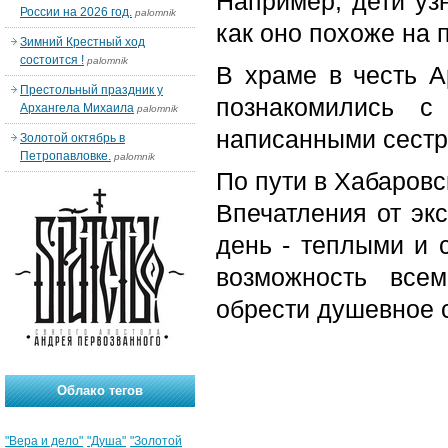
Например, дети уз
России на 2026 год.
palomnik
как оно похоже на 
Зимний Крестный ход
состоится !
palomnik
В храме в честь А
Престольный праздник у
познакомились с
Архангела Михаила
palomnik
написанными сестр
Золотой октябрь в
Петропавловке.
palomnik
По пути в Хабаровс
Впечатления от экс
день - теплыми и 
возможность всем
обрести душевное 
Облако тегов
"Вера и дело"
"Душа"
"Золотой