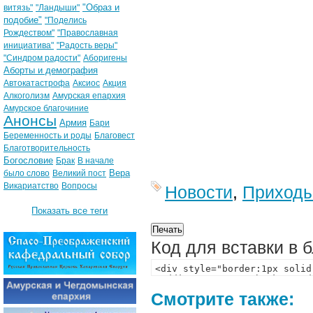
"Образ и
витязь"
"Ландыши"
подобие"
"Поделись
Рождеством"
"Православная
инициатива"
"Радость веры"
"Синдром радости"
Аборигены
Аборты и демография
Автокатастрофа
Аксиос
Акция
Алкоголизм
Амурская епархия
Амурское благочиние
Анонсы
Армия
Бари
Беременность и роды
Благовест
Благотворительность
Богословие
Брак
В начале
Вера
было слово
Великий пост
Викариатство
Вопросы
Новости
,
Приход
Показать все теги
Код для вставки в 
Смотрите также: