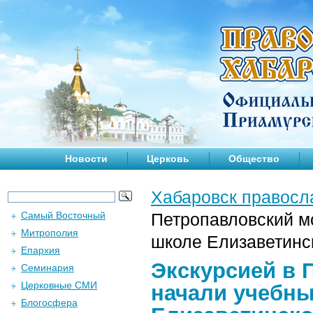
Новости
Церковь
Общество
Хабаровск правосл
Самый Восточный
Петропавловский м
Митрополия
школе Елизаветинс
Епархия
Экскурсией в 
Семинария
Церковные СМИ
начали учебны
Блогосфера