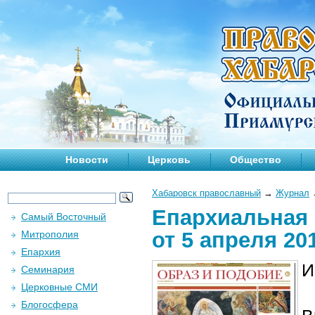
Новости
Церковь
Общество
Хабаровск православный
→
Журнал
Епархиальная 
Самый Восточный
от 5 апреля 20
Митрополия
Епархия
И
Семинария
Церковные СМИ
Блогосфера