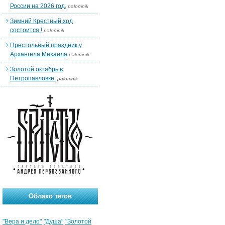
России на 2026 год.
palomnik
Зимний Крестный ход
состоится !
palomnik
Престольный праздник у
Архангела Михаила
palomnik
Золотой октябрь в
Петропавловке.
palomnik
Облако тегов
"Вера и дело"
"Душа"
"Золотой