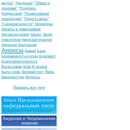
"Образ и
витязь"
"Ландыши"
подобие"
"Поделись
Рождеством"
"Православная
инициатива"
"Радость веры"
"Синдром радости"
Аборигены
Аборты и демография
Автокатастрофа
Аксиос
Акция
Алкоголизм
Амурская епархия
Амурское благочиние
Анонсы
Армия
Бари
Беременность и роды
Благовест
Благотворительность
Богословие
Брак
В начале
Вера
было слово
Великий пост
Викариатство
Вопросы
Показать все теги