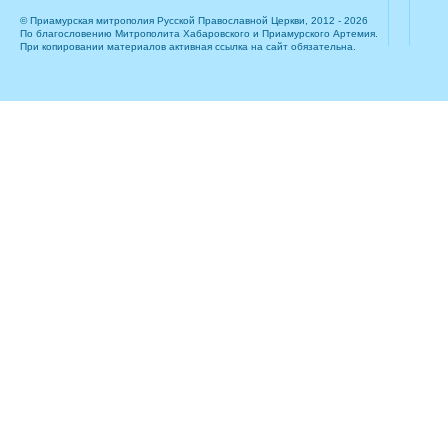
© Приамурская митрополия Русской Православной Церкви, 2012 - 2026
По благословению Митрополита Хабаровского и Приамурского Артемия.
При копировании материалов активная ссылка на сайт обязательна.