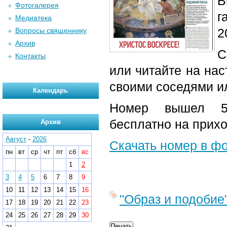
В
Фотогалерея
г
Медиатека
2
Вопросы священнику
Архив
С
Контакты
или читайте на нас
своими соседями и
Календарь
Номер вышел 5-
бесплатно на прих
Архив
Август
-
2026
Скачать номер в ф
пн
вт
ср
чт
пт
сб
вс
1
2
3
4
5
6
7
8
9
10
11
12
13
14
15
16
"Образ и подобие
17
18
19
20
21
22
23
24
25
26
27
28
29
30