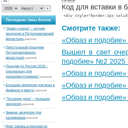
31
Код для вставки в 
>
Последние темы блогов
Смотрите также:
“Храм у озера” – летние
экскурсии в Петропавловский
«Образ и подобие»
монастырь
palomnik
Престольный праздник
Вышел в свет оче
Петропавловского
монастыря
palomnik
подобие» №2 2025 
Поездки по России 2026 –
«Образ и подобие»
специально для
дальневосточников !
palomnik
«Образ и подобие»
Большие экскурсии для всех в
феврале и марте
palomnik
«Образ и подобие»
“Татьянин день” – большая
экскурсия
palomnik
Зимние экскурсии для
паломников
palomnik
Идет запись в поездки по