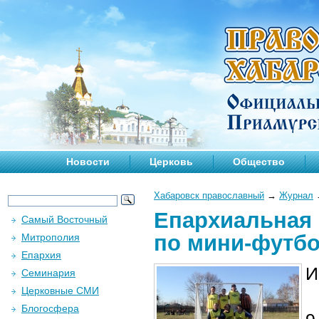
Новости
Церковь
Общество
Хабаровск православный
→
Журнал
Епархиальная 
Самый Восточный
по мини-футб
Митрополия
Епархия
И
Семинария
Церковные СМИ
Блогосфера