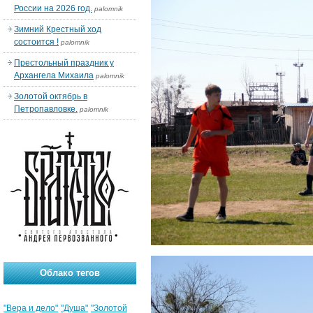
России на 2026 год.
palomnik
Зимний Крестный ход
состоится !
palomnik
Престольный праздник у
Архангела Михаила
palomnik
Золотой октябрь в
Петропавловке.
palomnik
Облако тегов
"Вера и дело"
"Душа"
"Золотой