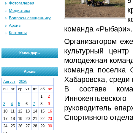
9
Фотогалерея
к
Медиатека
к
Вопросы священнику
Архив
команда «Рыбари».
Контакты
Организатором еже
культурный центр
Календарь
молодежная команд
команда поселка 
Архив
Хабаровска, среди 
Август
-
2026
В составе кома
пн
вт
ср
чт
пт
сб
вс
1
2
Иннокентьевско
3
4
5
6
7
8
9
руководитель епар
10
11
12
13
14
15
16
Спортивного отдела
17
18
19
20
21
22
23
24
25
26
27
28
29
30