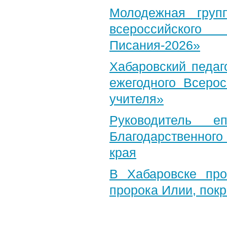
Молодежная груп
всероссийского
Писания-2026»
Хабаровский педаг
ежегодного Всерос
учителя»
Руководитель е
Благодарственног
края
В Хабаровске пр
пророка Илии, пок