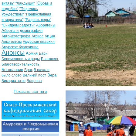
"Образ и
витязь"
"Ландыши"
подобие"
"Поделись
Рождеством"
"Православная
инициатива"
"Радость веры"
"Синдром радости"
Аборигены
Аборты и демография
Автокатастрофа
Аксиос
Акция
Алкоголизм
Амурская епархия
Амурское благочиние
Анонсы
Армия
Бари
Беременность и роды
Благовест
Благотворительность
Богословие
Брак
В начале
Вера
было слово
Великий пост
Викариатство
Вопросы
Показать все теги