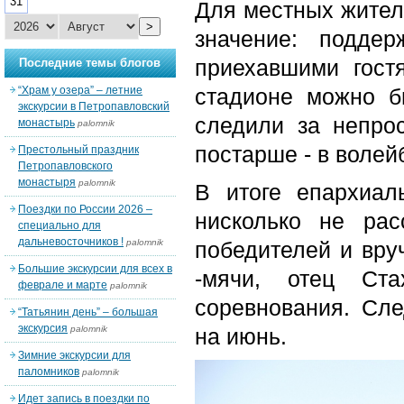
31
Для местных жител
>
значение: подде
приехавшими гост
Последние темы блогов
“Храм у озера” – летние
стадионе можно б
экскурсии в Петропавловский
следили за непро
монастырь
palomnik
постарше - в волей
Престольный праздник
Петропавловского
монастыря
palomnik
В итоге епархиал
Поездки по России 2026 –
нисколько не рас
специально для
дальневосточников !
palomnik
победителей и вру
Большие экскурсии для всех в
-мячи, отец Ст
феврале и марте
palomnik
соревнования. Сл
“Татьянин день” – большая
экскурсия
palomnik
на июнь.
Зимние экскурсии для
паломников
palomnik
Идет запись в поездки по