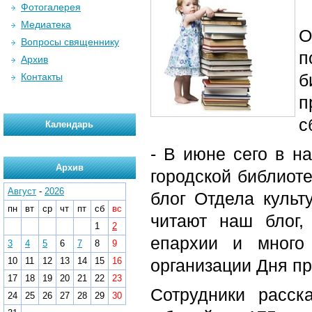
Фотогалерея
Медиатека
О
Вопросы священнику
п
Архив
б
Контакты
п
с
Календарь
- В июне сего в н
Архив
городской библиоте
Август
-
2026
блог Отдела куль
пн
вт
ср
чт
пт
сб
вс
читают наш блог,
1
2
епархии и много 
3
4
5
6
7
8
9
10
11
12
13
14
15
16
организации Дня пр
17
18
19
20
21
22
23
Сотрудники рассказ
24
25
26
27
28
29
30