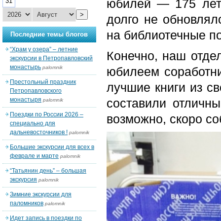
юбилей — 175 лет
31
>
долго не обновлял
на библиотечные по
Последние темы блогов
“Храм у озера” – летние
Конечно, наш отдел
экскурсии в Петропавловский
монастырь
palomnik
юбилеем соработни
Престольный праздник
лучшие книги из св
Петропавловского
монастыря
составили отличн
palomnik
Поездки по России 2026 –
возможно, скоро со
специально для
дальневосточников !
palomnik
Большие экскурсии для всех в
феврале и марте
palomnik
“Татьянин день” – большая
экскурсия
palomnik
Зимние экскурсии для
паломников
palomnik
Идет запись в поездки по