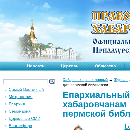
Новости
Церковь
Общество
Хабаровск православный
→
Журнал
для пермской библиотеки
Самый Восточный
Епархиальный 
Митрополия
хабаровчанам 
Епархия
пермской библ
Семинария
Церковные СМИ
Б
Блогосфера