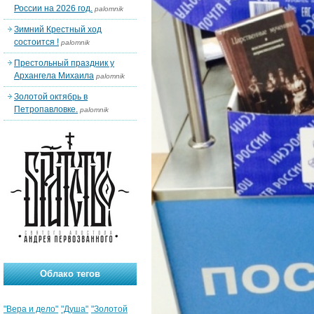
России на 2026 год.
palomnik
Зимний Крестный ход
состоится !
palomnik
Престольный праздник у
Архангела Михаила
palomnik
Золотой октябрь в
Петропавловке.
palomnik
Облако тегов
"Вера и дело"
"Душа"
"Золотой