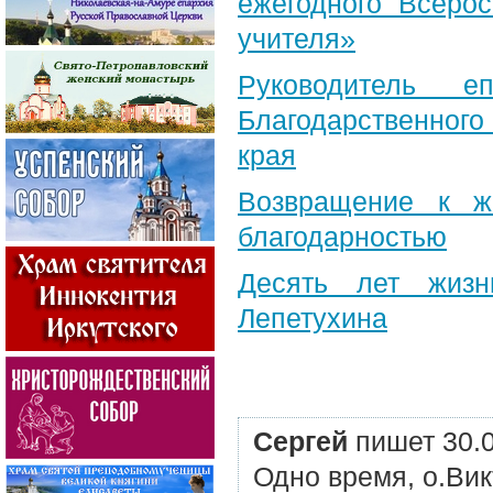
ежегодного Всерос
учителя»
Руководитель е
Благодарственног
края
Возвращение к ж
благодарностью
Десять лет жизн
Лепетухина
Сергей
пишет 30.
Одно время, о.Вик