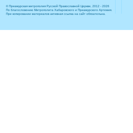
© Приамурская митрополия Русской Православной Церкви, 2012 - 2026
По благословению Митрополита Хабаровского и Приамурского Артемия.
При копировании материалов активная ссылка на сайт обязательна.