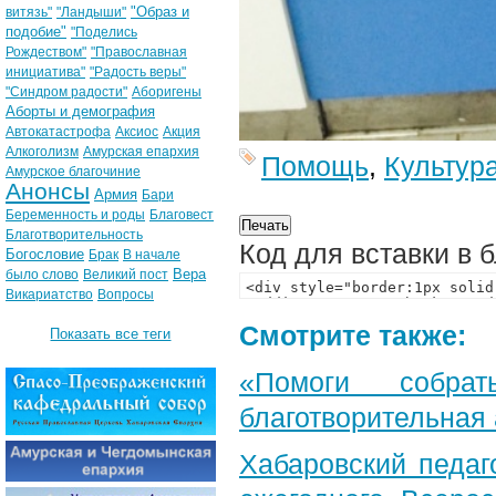
"Образ и
витязь"
"Ландыши"
подобие"
"Поделись
Рождеством"
"Православная
инициатива"
"Радость веры"
"Синдром радости"
Аборигены
Аборты и демография
Автокатастрофа
Аксиос
Акция
Алкоголизм
Амурская епархия
Помощь
,
Культур
Амурское благочиние
Анонсы
Армия
Бари
Беременность и роды
Благовест
Благотворительность
Код для вставки в 
Богословие
Брак
В начале
Вера
было слово
Великий пост
Викариатство
Вопросы
Смотрите также:
Показать все теги
«Помоги собра
благотворительная
Хабаровский педаг