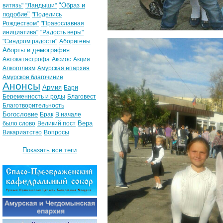
"Образ и
витязь"
"Ландыши"
подобие"
"Поделись
Рождеством"
"Православная
инициатива"
"Радость веры"
"Синдром радости"
Аборигены
Аборты и демография
Автокатастрофа
Аксиос
Акция
Алкоголизм
Амурская епархия
Амурское благочиние
Анонсы
Армия
Бари
Беременность и роды
Благовест
Благотворительность
Богословие
Брак
В начале
Вера
было слово
Великий пост
Викариатство
Вопросы
Показать все теги