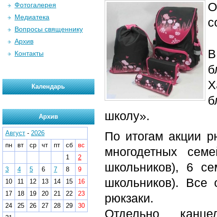
О
Фотогалерея
Медиатека
с
Вопросы священнику
Архив
В
Контакты
б
Х
Календарь
б
школу».
Архив
Август
-
2026
По итогам акции р
пн
вт
ср
чт
пт
сб
вс
многодетных сем
1
2
школьников), 6 се
3
4
5
6
7
8
9
школьников). Все
10
11
12
13
14
15
16
17
18
19
20
21
22
23
рюкзаки.
24
25
26
27
28
29
30
Отдельно канце