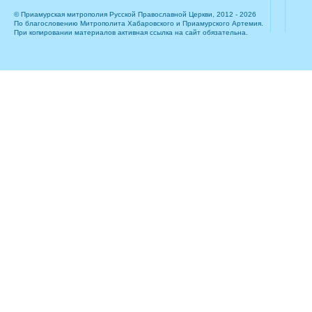
© Приамурская митрополия Русской Православной Церкви, 2012 - 2026
По благословению Митрополита Хабаровского и Приамурского Артемия.
При копировании материалов активная ссылка на сайт обязательна.