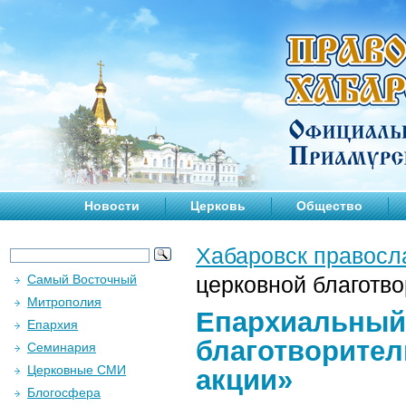
Новости
Церковь
Общество
Хабаровск правосл
Самый Восточный
церковной благотво
Митрополия
Епархиальный
Епархия
благотворител
Семинария
Церковные СМИ
акции»
Блогосфера