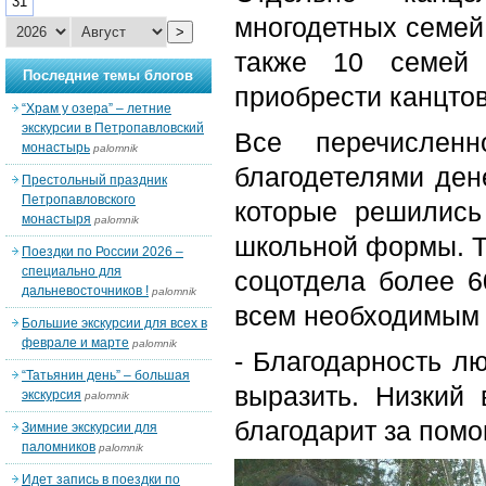
31
многодетных семей,
>
также 10 семей 
Последние темы блогов
приобрести канцто
“Храм у озера” – летние
экскурсии в Петропавловский
Все перечислен
монастырь
palomnik
благодетелями ден
Престольный праздник
Петропавловского
которые решились
монастыря
palomnik
школьной формы. Т
Поездки по России 2026 –
специально для
соцотдела более 6
дальневосточников !
palomnik
всем необходимым 
Большие экскурсии для всех в
феврале и марте
palomnik
- Благодарность л
“Татьянин день” – большая
выразить. Низкий
экскурсия
palomnik
благодарит за пом
Зимние экскурсии для
паломников
palomnik
Идет запись в поездки по