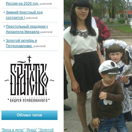
России на 2026 год.
palomnik
Зимний Крестный ход
состоится !
palomnik
Престольный праздник у
Архангела Михаила
palomnik
Золотой октябрь в
Петропавловке.
palomnik
Облако тегов
"Вера и дело"
"Душа"
"Золотой