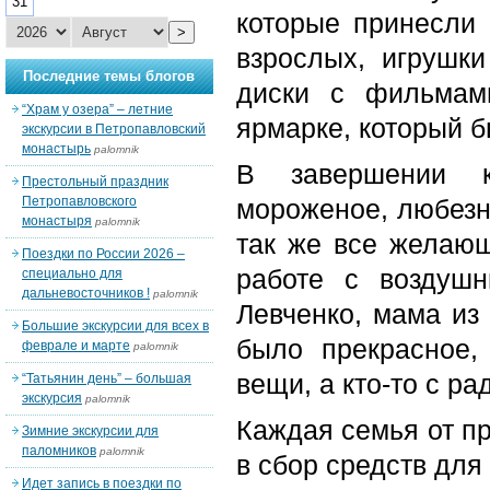
31
которые принесли 
>
взрослых, игрушк
Последние темы блогов
диски с фильмам
“Храм у озера” – летние
ярмарке, который б
экскурсии в Петропавловский
монастырь
palomnik
В завершении к
Престольный праздник
Петропавловского
мороженое, любез
монастыря
palomnik
так же все желающ
Поездки по России 2026 –
работе с воздуш
специально для
дальневосточников !
palomnik
Левченко, мама из
Большие экскурсии для всех в
было прекрасное,
феврале и марте
palomnik
вещи, а кто-то с р
“Татьянин день” – большая
экскурсия
palomnik
Каждая семья от п
Зимние экскурсии для
паломников
palomnik
в сбор средств для
Идет запись в поездки по