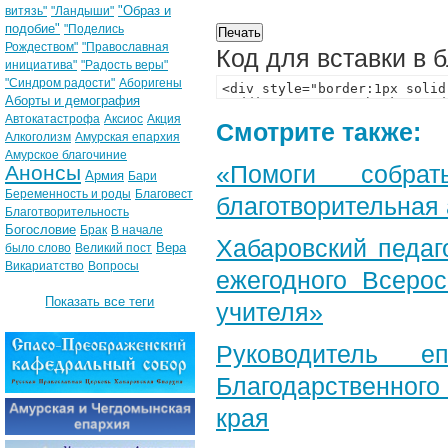
"Образ и
витязь"
"Ландыши"
подобие"
"Поделись
Рождеством"
"Православная
Код для вставки в 
инициатива"
"Радость веры"
"Синдром радости"
Аборигены
Аборты и демография
Автокатастрофа
Аксиос
Акция
Смотрите также:
Алкоголизм
Амурская епархия
Амурское благочиние
«Помоги собра
Анонсы
Армия
Бари
Беременность и роды
Благовест
благотворительная
Благотворительность
Богословие
Брак
В начале
Хабаровский педаг
Вера
было слово
Великий пост
Викариатство
Вопросы
ежегодного Всерос
Показать все теги
учителя»
Руководитель е
Благодарственног
края