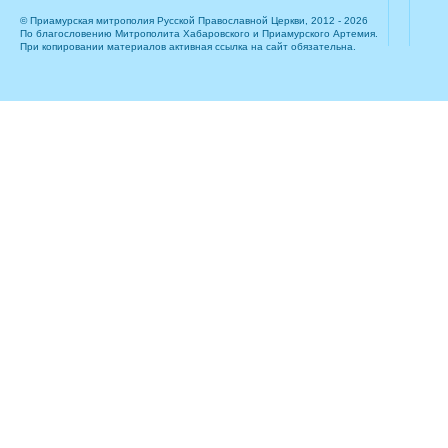
© Приамурская митрополия Русской Православной Церкви, 2012 - 2026
По благословению Митрополита Хабаровского и Приамурского Артемия.
При копировании материалов активная ссылка на сайт обязательна.