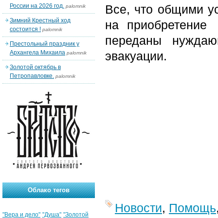
России на 2026 год.
Все, что общими у
palomnik
Зимний Крестный ход
на приобретение
состоится !
palomnik
переданы нуждаю
Престольный праздник у
Архангела Михаила
эвакуации.
palomnik
Золотой октябрь в
Петропавловке.
palomnik
Облако тегов
Новости
,
Помощь
"Вера и дело"
"Душа"
"Золотой