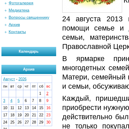
К
Фотогалерея
Медиатека
24 августа 2013 
Вопросы священнику
Архив
помощи семье и 
Контакты
семьи, материнст
Православной Церк
Календарь
В ярмарке прин
многодетных семей
Архив
Матери, семейный 
Август
-
2026
и семьи, обсужива
пн
вт
ср
чт
пт
сб
вс
1
2
Каждый, пришедши
3
4
5
6
7
8
9
приобрести нужную 
10
11
12
13
14
15
16
действительно был
17
18
19
20
21
22
23
24
25
26
27
28
29
30
не только покупа