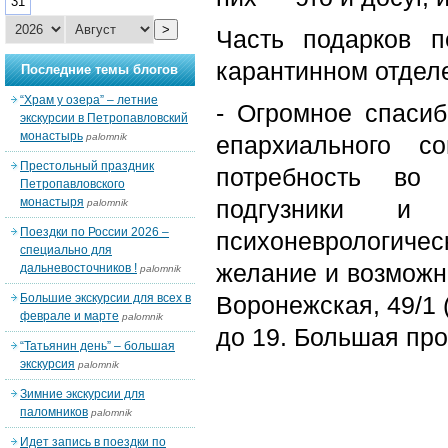
31
>
Часть подарков 
карантинном отдел
Последние темы блогов
“Храм у озера” – летние
- Огромное спасиб
экскурсии в Петропавловский
монастырь
palomnik
епархиального с
Престольный праздник
потребность во 
Петропавловского
монастыря
подгузники и
palomnik
Поездки по России 2026 –
психоневрологиче
специально для
желание и возможн
дальневосточников !
palomnik
Большие экскурсии для всех в
Воронежская, 49/1 
феврале и марте
palomnik
до 19. Большая про
“Татьянин день” – большая
экскурсия
palomnik
Зимние экскурсии для
паломников
palomnik
Идет запись в поездки по