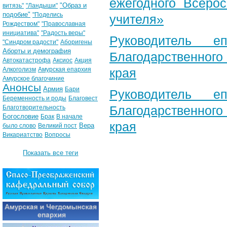
ежегодного Всерос
"Образ и
витязь"
"Ландыши"
подобие"
"Поделись
учителя»
Рождеством"
"Православная
инициатива"
"Радость веры"
Руководитель е
"Синдром радости"
Аборигены
Аборты и демография
Благодарственног
Автокатастрофа
Аксиос
Акция
Алкоголизм
Амурская епархия
края
Амурское благочиние
Анонсы
Армия
Бари
Руководитель е
Беременность и роды
Благовест
Благодарственног
Благотворительность
Богословие
Брак
В начале
края
Вера
было слово
Великий пост
Викариатство
Вопросы
Показать все теги