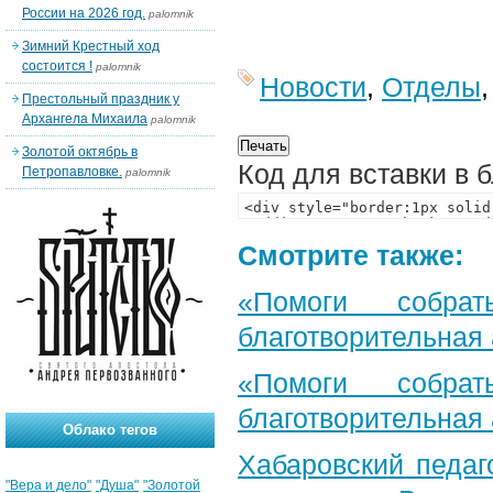
России на 2026 год.
palomnik
Зимний Крестный ход
состоится !
palomnik
Новости
,
Отделы
Престольный праздник у
Архангела Михаила
palomnik
Золотой октябрь в
Код для вставки в 
Петропавловке.
palomnik
Смотрите также:
«Помоги собра
благотворительная
«Помоги собра
благотворительная
Облако тегов
Хабаровский педаг
"Вера и дело"
"Душа"
"Золотой