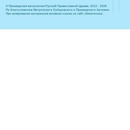
© Приамурская митрополия Русской Православной Церкви, 2012 - 2026
По благословению Митрополита Хабаровского и Приамурского Артемия.
При копировании материалов активная ссылка на сайт обязательна.