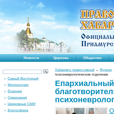
Новости
Церковь
Общество
Хабаровск православный
→
Журнал
психоневрологическом отделении
Самый Восточный
Епархиальный 
Митрополия
благотворите
Епархия
психоневроло
Семинария
Церковные СМИ
О
Блогосфера