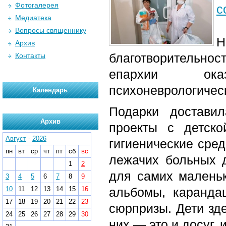
Фотогалерея
с
Медиатека
Вопросы священнику
Н
Архив
благотворительн
Контакты
епархии ока
психоневрологичес
Календарь
Подарки достави
Архив
проекты с детско
Август
-
2026
гигиенические сре
пн
вт
ср
чт
пт
сб
вс
лежачих больных 
1
2
для самих малень
3
4
5
6
7
8
9
10
11
12
13
14
15
16
альбомы, каранда
17
18
19
20
21
22
23
сюрпризы. Дети зд
24
25
26
27
28
29
30
них — это и досуг,