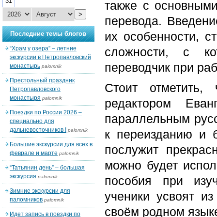
31
также с основными
>
перевода. Введени
их особенности, с
Последние темы блогов
“Храм у озера” – летние
сложности, с ко
экскурсии в Петропавловский
переводчик при раб
монастырь
palomnik
Престольный праздник
Стоит отметить,
Петропавловского
монастыря
palomnik
редактором Ева
Поездки по России 2026 –
параллельным русск
специально для
дальневосточников !
palomnik
к переизданию и б
Большие экскурсии для всех в
послужит прекрас
феврале и марте
palomnik
можно будет испол
“Татьянин день” – большая
экскурсия
palomnik
пособия при изуч
Зимние экскурсии для
ученики усвоят из
паломников
palomnik
своём родном языке
Идет запись в поездки по