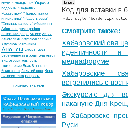
"Образ и
витязь"
"Ландыши"
Код для вставки в 
подобие"
"Поделись
Рождеством"
"Православная
инициатива"
"Радость веры"
"Синдром радости"
Аборигены
Аборты и демография
Смотрите также:
Автокатастрофа
Аксиос
Акция
Алкоголизм
Амурская епархия
Хабаровский свяще
Амурское благочиние
Анонсы
Армия
идентичности и
Бари
Беременность и роды
Благовест
медиафоруме
Благотворительность
Богословие
Брак
В начале
Вера
было слово
Великий пост
Хабаровские св
Викариатство
Вопросы
встретились с вос
Показать все теги
Экскурсию для в
накануне Дня Крещ
В Хабаровске про
Руси