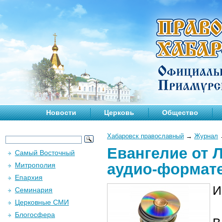
Новости
Церковь
Общество
Хабаровск православный
→
Журнал
Евангелие от 
Самый Восточный
аудио-формат
Митрополия
Епархия
И
Семинария
Церковные СМИ
Блогосфера