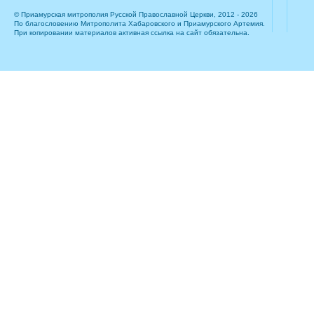
© Приамурская митрополия Русской Православной Церкви, 2012 - 2026
По благословению Митрополита Хабаровского и Приамурского Артемия.
При копировании материалов активная ссылка на сайт обязательна.