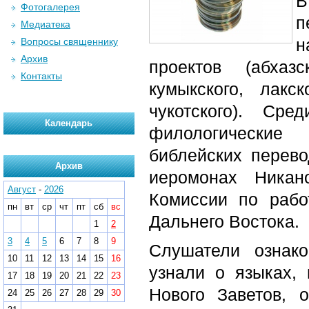
В
Фотогалерея
п
Медиатека
н
Вопросы священнику
Архив
проектов (абхазс
Контакты
кумыкского, лакск
чукотского). Ср
Календарь
филологические 
библейских перево
Архив
иеромонах Никан
Август
-
2026
Комиссии по раб
пн
вт
ср
чт
пт
сб
вс
Дальнего Востока.
1
2
3
4
5
6
7
8
9
Слушатели ознако
10
11
12
13
14
15
16
узнали о языках,
17
18
19
20
21
22
23
Нового Заветов, о
24
25
26
27
28
29
30