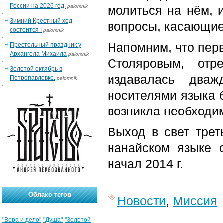
России на 2026 год.
palomnik
молиться на нём, 
Зимний Крестный ход
вопросы, касающие
состоится !
palomnik
Напомним, что перв
Престольный праздник у
Архангела Михаила
palomnik
Столяровым, отр
Золотой октябрь в
издавалась дваж
Петропавловке.
palomnik
носителями языка 
возникла необходим
Выход в свет трет
нанайском языке 
начал 2014 г.
Облако тегов
Новости
,
Миссия
"Вера и дело"
"Душа"
"Золотой