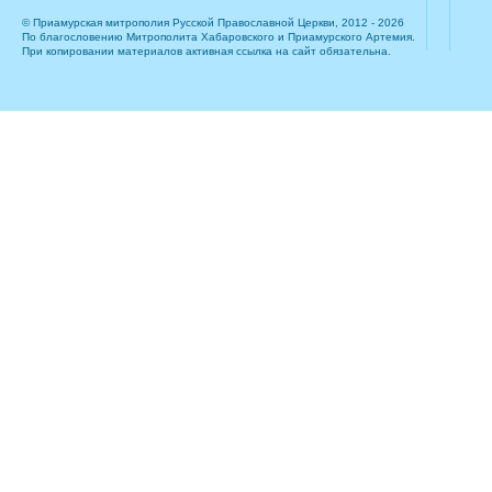
© Приамурская митрополия Русской Православной Церкви, 2012 - 2026
По благословению Митрополита Хабаровского и Приамурского Артемия.
При копировании материалов активная ссылка на сайт обязательна.