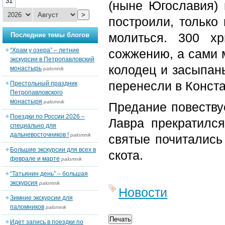
31
(ныне Югославия) 
>
построили, только 
молиться. 300 х
Последние темы блогов
“Храм у озера” – летние
сожжению, а сами 
экскурсии в Петропавловский
колодец и засыпан
монастырь
palomnik
перенесли в Конст
Престольный праздник
Петропавловского
монастыря
palomnik
Предание повеству
Поездки по России 2026 –
Лавра прекратился
специально для
дальневосточников !
palomnik
святые почитались
Большие экскурсии для всех в
скота.
феврале и марте
palomnik
“Татьянин день” – большая
экскурсия
palomnik
Новости
Зимние экскурсии для
паломников
palomnik
Идет запись в поездки по