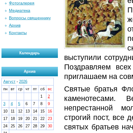
е
Фотогалерея
П
Медиатека
ж
Вопросы священнику
Архив
о
Контакты
п
с
Календарь
выступили сотрудн
Поздравляем всех
Архив
приглашаем на сов
Август
-
2026
Святые братья Фл
пн
вт
ср
чт
пт
сб
вс
1
2
каменотесами. 
3
4
5
6
7
8
9
непрестанной мо
10
11
12
13
14
15
16
строгий пост, все 
17
18
19
20
21
22
23
святых братьев на
24
25
26
27
28
29
30