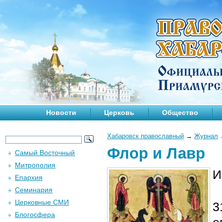
Новости
Церковь
Общество
Хабаровск православный
→
Журнал
Флор и Лавр
Самый Восточный
Митрополия
И
Епархия
Семинария
Церковные СМИ
3
Блогосфера