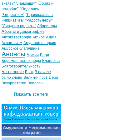
"Образ и
витязь"
"Ландыши"
подобие"
"Поделись
Рождеством"
"Православная
инициатива"
"Радость веры"
"Синдром радости"
Аборигены
Аборты и демография
Автокатастрофа
Аксиос
Акция
Алкоголизм
Амурская епархия
Амурское благочиние
Анонсы
Армия
Бари
Беременность и роды
Благовест
Благотворительность
Богословие
Брак
В начале
Вера
было слово
Великий пост
Викариатство
Вопросы
Показать все теги