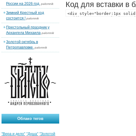
Код для вставки в 
России на 2026 год.
palomnik
Зимний Крестный ход
состоится !
palomnik
Престольный праздник у
Архангела Михаила
palomnik
Золотой октябрь в
Петропавловке.
palomnik
Облако тегов
"Вера и дело"
"Душа"
"Золотой