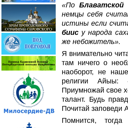
«По
Блаватской
немцы себя счита
истины если счит
биис
у народа сах
же небожитель».
Я внимательно чит
там ничего о необ
наоборот, не наш
религии Айыы: «
Приумножай свое хо
талант. Будь правд
Почитай заповеди 
Помнится, тогда