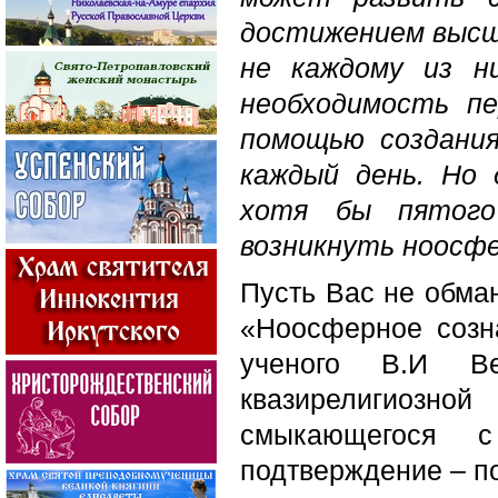
достижением высши
не каждому из н
необходимость п
помощью создания
каждый день. Но
хотя бы пятого
возникнуть ноосф
Пусть Вас не обма
«Ноосферное созна
ученого В.И Ве
квазирелигиозн
смыкающегося 
подтверждение – п