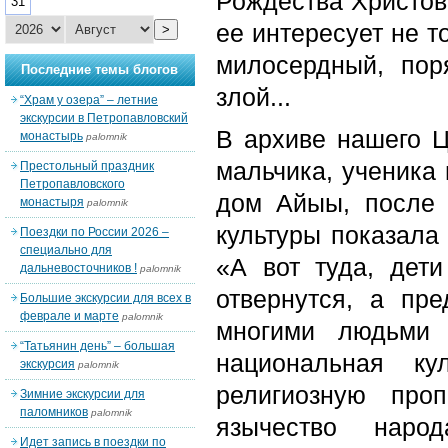
Рождества Христова
31
ее интересует не т
>
милосердный, пор
Последние темы блогов
злой...
“Храм у озера” – летние
экскурсии в Петропавловский
В архиве нашего Ц
монастырь
palomnik
мальчика, ученика 
Престольный праздник
Петропавловского
дом Айыы, после 
монастыря
palomnik
культуры показала
Поездки по России 2026 –
специально для
«А вот туда, дети
дальневосточников !
palomnik
отвернутся, а пр
Большие экскурсии для всех в
феврале и марте
palomnik
многими людьми 
“Татьянин день” – большая
национальная ку
экскурсия
palomnik
религиозную про
Зимние экскурсии для
паломников
palomnik
язычество наро
Идет запись в поездки по