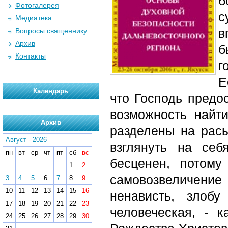
б
Фотогалерея
с
Медиатека
в
Вопросы священнику
Архив
б
Контакты
г
Е
Календарь
что Господь предо
возможность найт
Архив
разделены на рас
Август
-
2026
взглянуть на себ
пн
вт
ср
чт
пт
сб
вс
бесценен, потом
1
2
самовозвеличение
3
4
5
6
7
8
9
10
11
12
13
14
15
16
ненависть, злоб
17
18
19
20
21
22
23
человеческая, - 
24
25
26
27
28
29
30