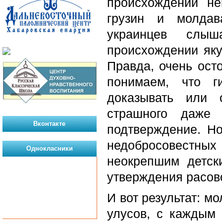
происхождении н
грузин и молдав
украинцев слы
происхождении яку
Правда, очень ост
понимаем, что г
доказывать или 
страшного даже 
Вконтакте
подтверждение. Но
недобросовестных
Однокласники
неокрепшим детск
утверждения расов
И вот результат: м
улусов, с каждым