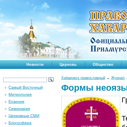
Новости
Церковь
Общество
Хабаровск православный
→
Журнал
Формы неоязы
Самый Восточный
Митрополия
Г
Епархия
Семинария
Церковные СМИ
Т
Блогосфера