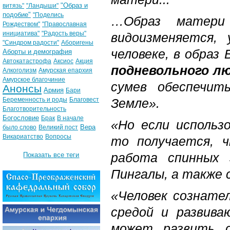
"Образ и
витязь"
"Ландыши"
подобие"
"Поделись
…Образ матери
Рождеством"
"Православная
инициатива"
"Радость веры"
видоизменяется,
"Синдром радости"
Аборигены
человеке, в обра
Аборты и демография
Автокатастрофа
Аксиос
Акция
подневольного л
Алкоголизм
Амурская епархия
Амурское благочиние
сумев обеспечит
Анонсы
Армия
Бари
Беременность и роды
Благовест
Земле».
Благотворительность
Богословие
Брак
В начале
«Но если использ
Вера
было слово
Великий пост
Викариатство
Вопросы
то получается, 
работа спинных 
Показать все теги
Пингалы, а также 
«Человек сознате
средой и развива
может развить с