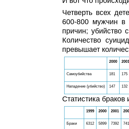
И вот что происходи
Четверть всех дет
600-800 мужчин в 
причин; убийство 
Количество суици
превышает количест
2000
200
Самоубийства
181
175
Нападение (убийство)
147
132
Статистика браков 
1999
2000
2001
20
Браки
6312
5899
7392
74