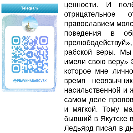
ценности. И по
Telegram
отрицательное
православием молод
поведения в об
прелюбодействуй»,
рабской веры. Мы
имели свою веру» 
которое мне личн
время неоязычни
насильственной и ж
самом деле пропов
и мягкой. Тому ма
бывший в Якутске в
Ледьярд писал в д