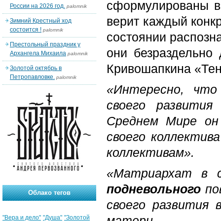
сформулированы в 
России на 2026 год.
palomnik
верит каждый конкр
Зимний Крестный ход
состоится !
palomnik
состоянии распозна
Престольный праздник у
они безраздельно 
Архангела Михаила
palomnik
Кривошапкина «Тен
Золотой октябрь в
Петропавловке.
palomnik
«Интересно, что
своего развития
Среднем Мире он
своего коллектив
коллективам».
«Матриархат
в 
подневольного
по
Облако тегов
своего развития 
матери...
"Вера и дело"
"Душа"
"Золотой