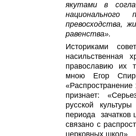
якутами в согла
национального п
превосходства, ж
равен­ства».
Историками сове
насильственная х
православию их т
мною
Егор Спи
«Распространение х
признает: «Серь
русской культуры
периода
зачатков 
связано с распрос
церковных школ»