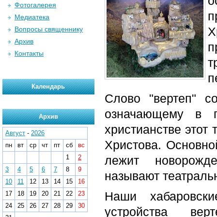
Фотогалерея
п
Медиатека
Х
Вопросы священнику
Архив
п
Контакты
т
п
Календарь
Слово "вертеп" со
означающему в п
Архив
христианстве этот 
Август
-
2026
Христова. Основной
пн
вт
ср
чт
пт
сб
вс
1
2
лежит новорожде
3
4
5
6
7
8
9
называют театраль
10
11
12
13
14
15
16
Наши хабаровск
17
18
19
20
21
22
23
24
25
26
27
28
29
30
устройства ве