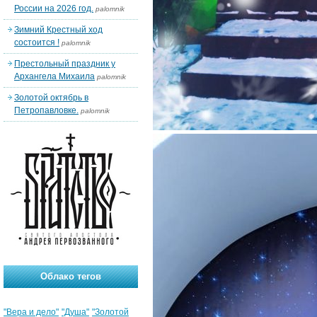
России на 2026 год.
palomnik
Зимний Крестный ход
состоится !
palomnik
Престольный праздник у
Архангела Михаила
palomnik
Золотой октябрь в
Петропавловке.
palomnik
Облако тегов
"Вера и дело"
"Душа"
"Золотой