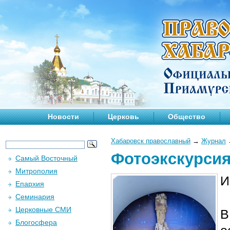
Новости
Церковь
Общество
Хабаровск православный
→
Журнал
Фотоэкскурсия
Самый Восточный
Митрополия
И
Епархия
Семинария
Церковные СМИ
В
Блогосфера