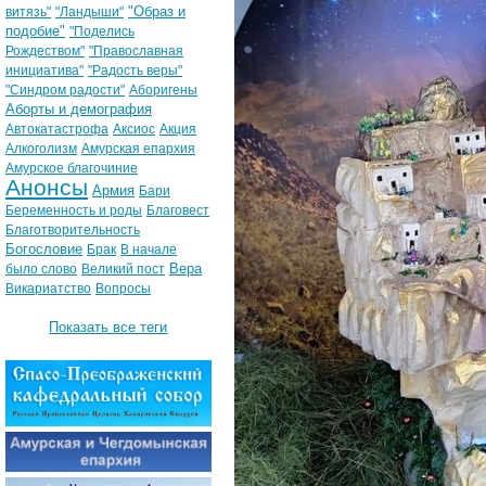
"Образ и
витязь"
"Ландыши"
подобие"
"Поделись
Рождеством"
"Православная
инициатива"
"Радость веры"
"Синдром радости"
Аборигены
Аборты и демография
Автокатастрофа
Аксиос
Акция
Алкоголизм
Амурская епархия
Амурское благочиние
Анонсы
Армия
Бари
Беременность и роды
Благовест
Благотворительность
Богословие
Брак
В начале
Вера
было слово
Великий пост
Викариатство
Вопросы
Показать все теги