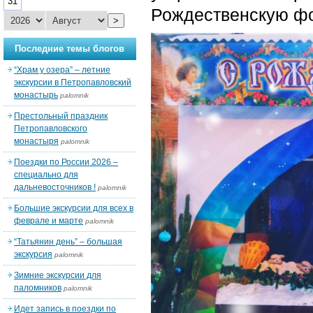
31
Рождественскую фо
>
Последние темы блогов
“Храм у озера” – летние
экскурсии в Петропавловский
монастырь
palomnik
Престольный праздник
Петропавловского
монастыря
palomnik
Поездки по России 2026 –
специально для
дальневосточников !
palomnik
Большие экскурсии для всех в
феврале и марте
palomnik
“Татьянин день” – большая
экскурсия
palomnik
Зимние экскурсии для
паломников
palomnik
Идет запись в поездки по