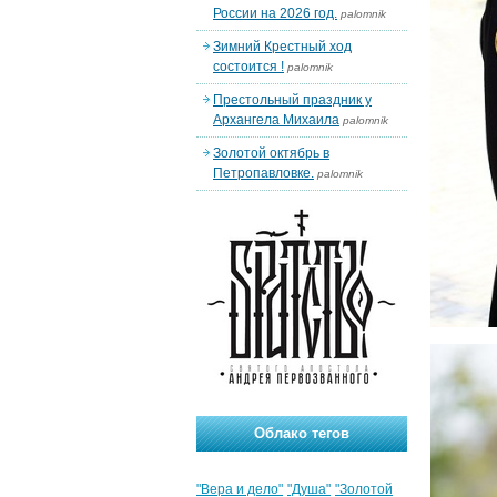
России на 2026 год.
palomnik
Зимний Крестный ход
состоится !
palomnik
Престольный праздник у
Архангела Михаила
palomnik
Золотой октябрь в
Петропавловке.
palomnik
Облако тегов
"Вера и дело"
"Душа"
"Золотой