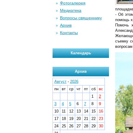
Фотогалерея
площадке
Медиатека
- Об это
Вопросы священнику
помощь хр
Архив
Помочь х
Александр
Контакты
Желающие
съемку с
вопросам 
Календарь
Архив
Август
-
2026
пн
вт
ср
чт
пт
сб
вс
1
2
3
4
5
6
7
8
9
10
11
12
13
14
15
16
17
18
19
20
21
22
23
24
25
26
27
28
29
30