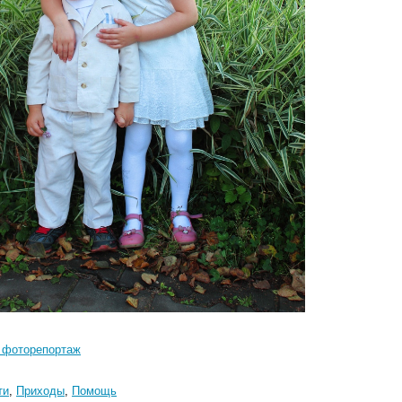
 фоторепортаж
ти
,
Приходы
,
Помощь