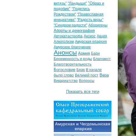
"Образ и
витязь"
"Ландыши"
подобие"
"Поделись
Рождеством"
"Православная
инициатива"
"Радость веры"
"Синдром радости"
Аборигены
Аборты и демография
Автокатастрофа
Аксиос
Акция
Алкоголизм
Амурская епархия
Амурское благочиние
Анонсы
Армия
Бари
Беременность и роды
Благовест
Благотворительность
Богословие
Брак
В начале
Вера
было слово
Великий пост
Викариатство
Вопросы
Показать все теги