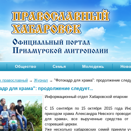
Общество
Семья
Молодежь
Ново
к православный
→
Журнал
→
"Фотокадр для храма": продолжение следу
адр для храма": продолжение следует...
Информационный отдел Хабаровской епархии
С 15 сентября по 15 октября 2015 года Ин
приходом храма Александра Невского проводи
для храма», все вырученные средства от 
сгоревшей церкви.
Уже несколько хабаровских семей приняли у