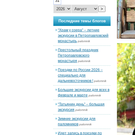
31
>
Последние темы блогов
“Храм у озера” – летние
экскурсии в Петропавловский
монастырь
palomnik
Престольный праздник
Петропавловского
монастыря
palomnik
Поездки по России 2026 –
специально для
дальневосточников !
palomnik
Большие экскурсии для всех в
феврале и марте
palomnik
“Татьянин день” – большая
экскурсия
palomnik
Зимние экскурсии для
паломников
palomnik
Идет запись в поездки по