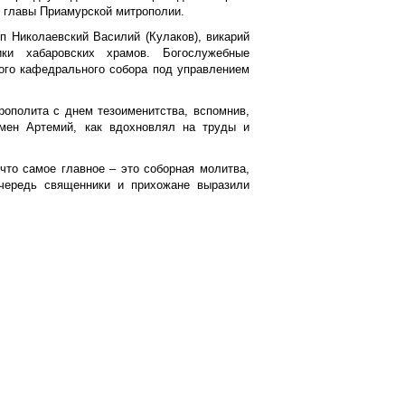
я главы Приамурской митрополии.
п Николаевский Василий (Кулаков), викарий
ики хабаровских храмов. Богослужебные
ого кафедрального собора под управлением
ополита с днем тезоименитства, вспомнив,
умен Артемий, как вдохновлял на труды и
что самое главное – это соборная молитва,
очередь священники и прихожане выразили