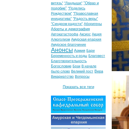
"Образ и
витязь"
"Ландыши"
подобие"
"Поделись
Рождеством"
"Православная
инициатива"
"Радость веры"
"Синдром радости"
Аборигены
Аборты и демография
Автокатастрофа
Аксиос
Акция
Алкоголизм
Амурская епархия
Амурское благочиние
Анонсы
Армия
Бари
Беременность и роды
Благовест
Благотворительность
Богословие
Брак
В начале
Вера
было слово
Великий пост
Викариатство
Вопросы
Показать все теги