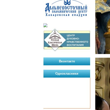
Вконтакте
Однокласники