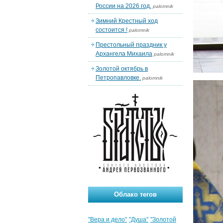
России на 2026 год.
palomnik
Зимний Крестный ход
состоится !
palomnik
Престольный праздник у
Архангела Михаила
palomnik
Золотой октябрь в
Петропавловке.
palomnik
Облако тегов
"Вера и дело"
"Душа"
"Золотой