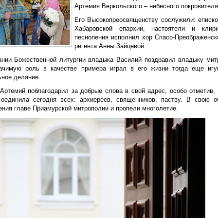
Артемия Веркольского – небесного покровител
Его Высокопреосвященству сослужили: еписко
Хабаровской епархии, настоятели и клир
песнопения исполнил хор Спасо-Преображенск
регента Анны Зайцевой.
ании Божественной литургии владыка Василий поздравил владыку митр
ачимую роль в качестве примера играл в его жизни тогда еще иг
ьное делание.
Артемий поблагодарил за добрые слова в свой адрес, особо отметив, 
соединила сегодня всех: архиереев, священников, паству. В свою 
ения главе Приамурской митрополии и пропели многолетие.