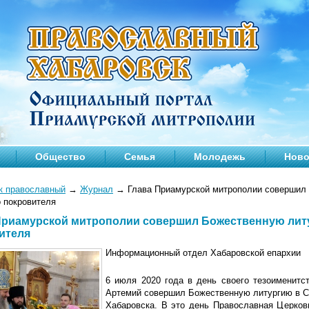
Общество
Семья
Молодежь
Ново
к православный
→
Журнал
→
Глава Приамурской митрополии совершил 
о покровителя
Приамурской митрополии совершил Божественную литу
ителя
Информационный отдел Хабаровской епархии
6 июля 2020 года в день своего тезоименитс
Артемий совершил Божественную литургию в 
Хабаровска. В это день Православная Церков