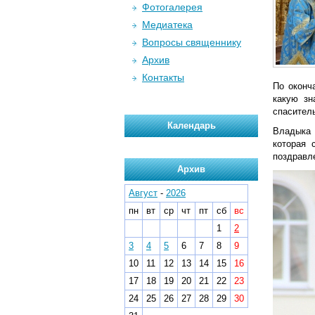
Фотогалерея
Медиатека
Вопросы священнику
Архив
Контакты
По оконч
какую зн
спасител
Календарь
Владыка 
которая 
поздравл
Архив
Август
-
2026
пн
вт
ср
чт
пт
сб
вс
1
2
3
4
5
6
7
8
9
10
11
12
13
14
15
16
17
18
19
20
21
22
23
24
25
26
27
28
29
30