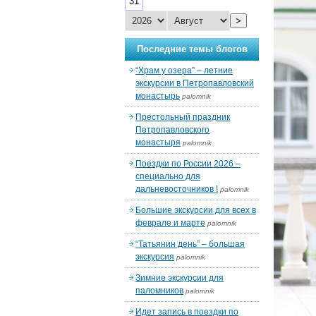
31
>
Последние темы блогов
“Храм у озера” – летние
экскурсии в Петропавловский
монастырь
palomnik
Престольный праздник
Петропавловского
монастыря
palomnik
Поездки по России 2026 –
специально для
дальневосточников !
palomnik
Большие экскурсии для всех в
феврале и марте
palomnik
“Татьянин день” – большая
экскурсия
palomnik
Зимние экскурсии для
паломников
palomnik
Идет запись в поездки по