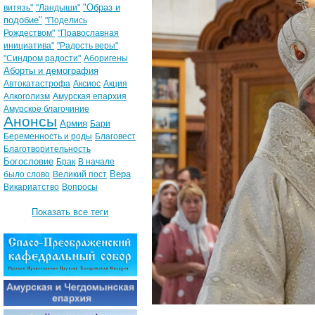
"Образ и
витязь"
"Ландыши"
подобие"
"Поделись
Рождеством"
"Православная
инициатива"
"Радость веры"
"Синдром радости"
Аборигены
Аборты и демография
Автокатастрофа
Аксиос
Акция
Алкоголизм
Амурская епархия
Амурское благочиние
Анонсы
Армия
Бари
Беременность и роды
Благовест
Благотворительность
Богословие
Брак
В начале
Вера
было слово
Великий пост
Викариатство
Вопросы
Показать все теги