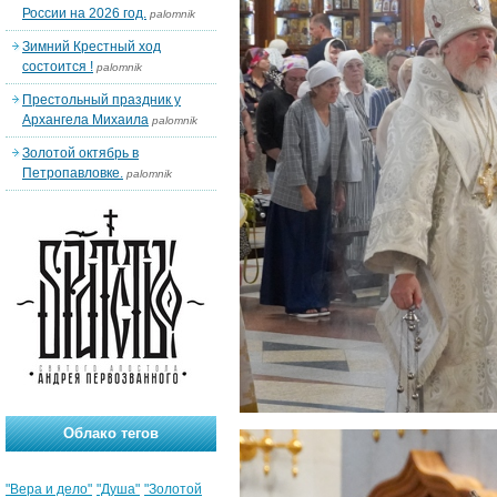
России на 2026 год.
palomnik
Зимний Крестный ход
состоится !
palomnik
Престольный праздник у
Архангела Михаила
palomnik
Золотой октябрь в
Петропавловке.
palomnik
Облако тегов
"Вера и дело"
"Душа"
"Золотой