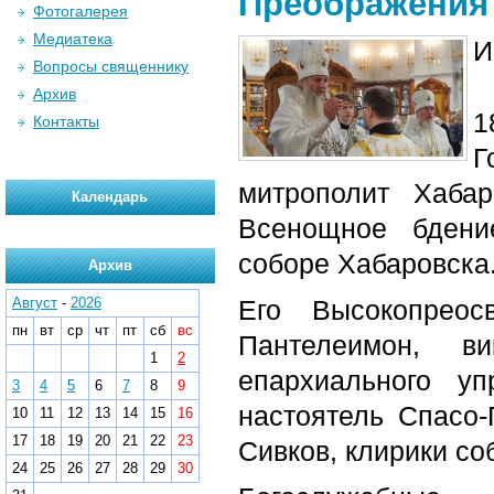
Преображения
Фотогалерея
Медиатека
И
Вопросы священнику
Архив
1
Контакты
Г
митрополит Хаба
Календарь
Всенощное бдени
соборе Хабаровска
Архив
Август
-
2026
Его Высокопреос
пн
вт
ср
чт
пт
сб
вс
Пантелеимон, ви
1
2
епархиального уп
3
4
5
6
7
8
9
настоятель Спасо-
10
11
12
13
14
15
16
17
18
19
20
21
22
23
Сивков, клирики со
24
25
26
27
28
29
30