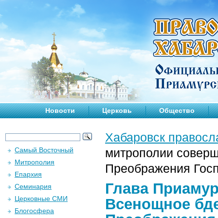
Новости
Церковь
Общество
Хабаровск правосл
Самый Восточный
митрополии соверш
Митрополия
Преображения Гос
Епархия
Глава Приаму
Семинария
Церковные СМИ
Всенощное бде
Блогосфера