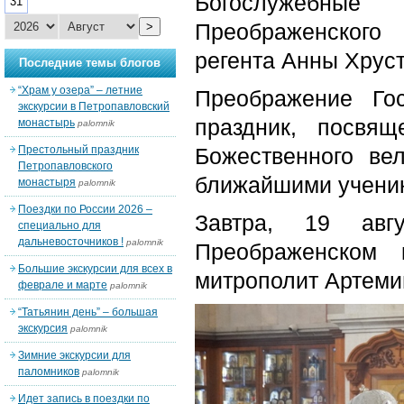
Богослужебные
31
Преображенского
>
регента Анны Хруст
Последние темы блогов
“Храм у озера” – летние
Преображение Го
экскурсии в Петропавловский
праздник, посвя
монастырь
palomnik
Престольный праздник
Божественного ве
Петропавловского
ближайшими ученик
монастыря
palomnik
Поездки по России 2026 –
Завтра, 19 авг
специально для
дальневосточников !
palomnik
Преображенском 
Большие экскурсии для всех в
митрополит Артемий
феврале и марте
palomnik
“Татьянин день” – большая
экскурсия
palomnik
Зимние экскурсии для
паломников
palomnik
Идет запись в поездки по