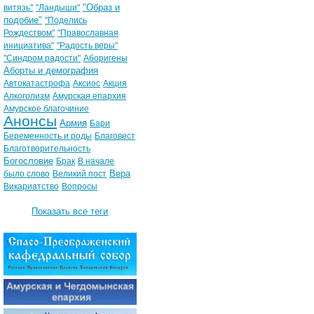
"Образ и
витязь"
"Ландыши"
подобие"
"Поделись
Рождеством"
"Православная
инициатива"
"Радость веры"
"Синдром радости"
Аборигены
Аборты и демография
Автокатастрофа
Аксиос
Акция
Алкоголизм
Амурская епархия
Амурское благочиние
Анонсы
Армия
Бари
Беременность и роды
Благовест
Благотворительность
Богословие
Брак
В начале
Вера
было слово
Великий пост
Викариатство
Вопросы
Показать все теги