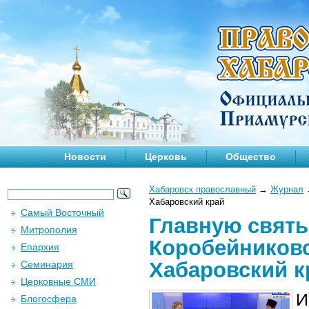
Новости
Церковь
Общество
Хабаровск православный
→
Журнал
Хабаровский край
Самый Восточный
Главную святы
Митрополия
Коробейниковс
Епархия
Хабаровский к
Семинария
Церковные СМИ
И
Блогосфера