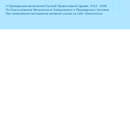
© Приамурская митрополия Русской Православной Церкви, 2012 - 2026
По благословению Митрополита Хабаровского и Приамурского Артемия.
При копировании материалов активная ссылка на сайт обязательна.