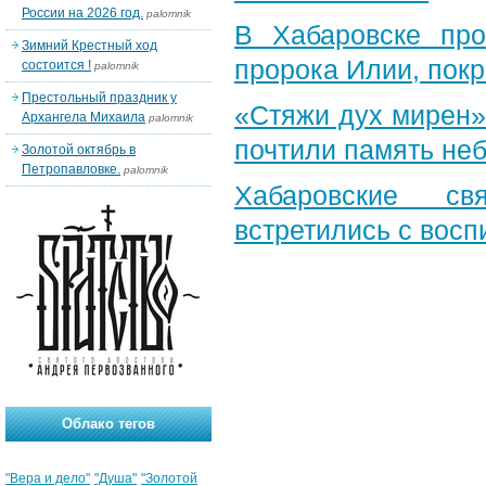
России на 2026 год.
palomnik
В Хабаровске пр
Зимний Крестный ход
пророка Илии, пок
состоится !
palomnik
Престольный праздник у
«Стяжи дух мирен»
Архангела Михаила
palomnik
почтили память неб
Золотой октябрь в
Петропавловке.
palomnik
Хабаровские св
встретились с вос
Облако тегов
"Вера и дело"
"Душа"
"Золотой