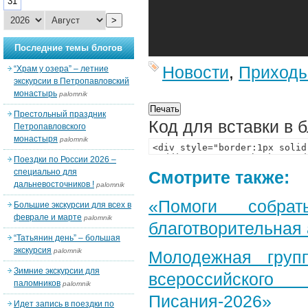
31
>
Последние темы блогов
Новости
,
Приход
“Храм у озера” – летние
экскурсии в Петропавловский
монастырь
palomnik
Престольный праздник
Код для вставки в 
Петропавловского
монастыря
palomnik
Поездки по России 2026 –
специально для
Смотрите также:
дальневосточников !
palomnik
«Помоги собра
Большие экскурсии для всех в
феврале и марте
palomnik
благотворительная
“Татьянин день” – большая
экскурсия
palomnik
Молодежная груп
Зимние экскурсии для
всероссийского
паломников
palomnik
Писания-2026»
Идет запись в поездки по