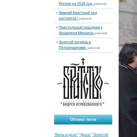
России на 2026 год.
palomnik
Зимний Крестный ход
состоится !
palomnik
Престольный праздник у
Архангела Михаила
palomnik
Золотой октябрь в
Петропавловке.
palomnik
Облако тегов
"Вера и дело"
"Душа"
"Золотой