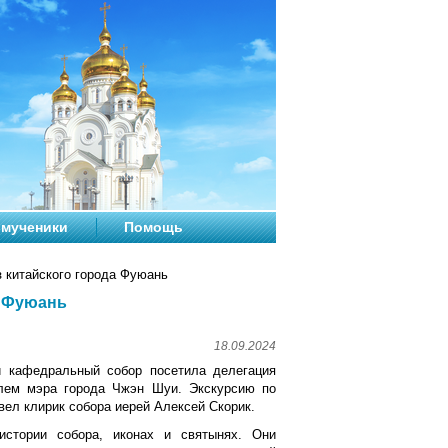
мученики
Помощь
з китайского города Фуюань
а Фуюань
18.09.2024
й кафедральный собор посетила делегация
елем мэра города Чжэн Шуи. Экскурсию по
вел клирик собора иерей Алексей Скорик.
истории собора, иконах и святынях. Они