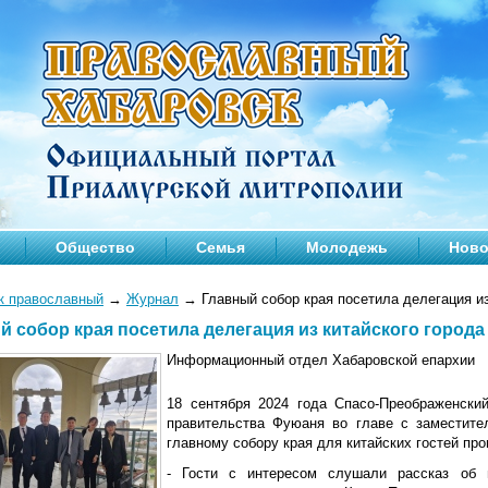
Общество
Семья
Молодежь
Ново
к православный
→
Журнал
→
Главный собор края посетила делегация и
й собор края посетила делегация из китайского город
Информационный отдел Хабаровской епархии
18 сентября 2024 года Спасо-Преображенски
правительства Фуюаня во главе с заместит
главному собору края для китайских гостей про
- Гости с интересом слушали рассказ об 