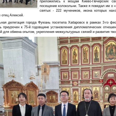
приложились к мощам Киево-Печерских св
посещение колокольни. Также я поведал им о «
святых - 222 мучеников, икона которых нах
 отец Алексей.
ная делегация города Фуюань посетила Хабаровск в рамках 3-го фест
ь приурочен к 75-й годовщине установления дипломатических отноше
 для обмена опытом, укрепления межкультурных связей и развития твор