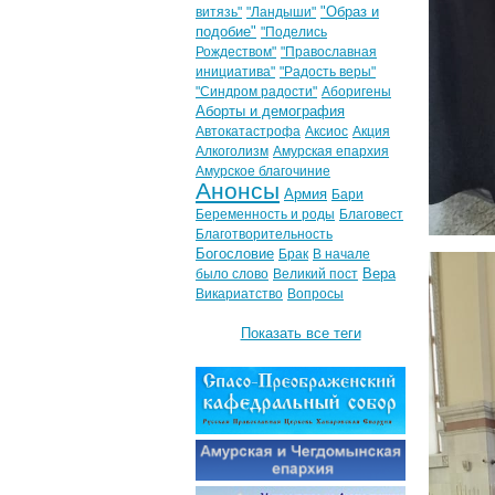
"Образ и
витязь"
"Ландыши"
подобие"
"Поделись
Рождеством"
"Православная
инициатива"
"Радость веры"
"Синдром радости"
Аборигены
Аборты и демография
Автокатастрофа
Аксиос
Акция
Алкоголизм
Амурская епархия
Амурское благочиние
Анонсы
Армия
Бари
Беременность и роды
Благовест
Благотворительность
Богословие
Брак
В начале
Вера
было слово
Великий пост
Викариатство
Вопросы
Показать все теги