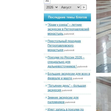
31
>
Последние темы блогов
“Храм у озера” – летние
экскурсии в Петропавловский
монастырь
palomnik
Престольный праздник
Петропавловского
монастыря
palomnik
Поездки по России 2026 –
специально для
дальневосточников !
palomnik
Большие экскурсии для всех в
феврале и марте
palomnik
“Татьянин день” – большая
экскурсия
palomnik
Зимние экскурсии для
паломников
palomnik
Идет запись в поездки по