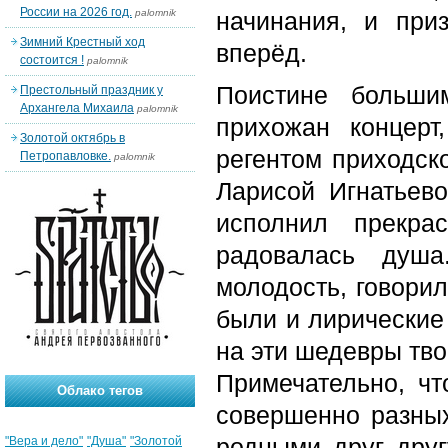
России на 2026 год.
palomnik
начинания, и при
Зимний Крестный ход
вперёд.
состоится !
palomnik
Поистине больш
Престольный праздник у
Архангела Михаила
palomnik
прихожан концерт
Золотой октябрь в
регентом приходск
Петропавловке.
palomnik
Ларисой Игнатьев
исполнил прекра
радовалась душ
молодость, говорил
были и лирические
на эти шедевры тво
Примечательно, ч
Облако тегов
совершенно разных
родными друг друг
"Вера и дело"
"Душа"
"Золотой