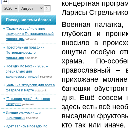
31
концертная програм
>
Ларисы Стрельников
Последние темы блогов
Военная палатка,
“Храм у озера” – летние
глубокая и прони
экскурсии в Петропавловский
монастырь
palomnik
вносило в происх
Престольный праздник
ощутил особую от
Петропавловского
монастыря
palomnik
храма. По-особ
Поездки по России 2026 –
православный – в
специально для
дальневосточников !
palomnik
прихожане молние
Большие экскурсии для всех в
батюшки обустрои
феврале и марте
palomnik
дня. Ещё совсем 
“Татьянин день” – большая
экскурсия
palomnik
здесь есть всё нео
Зимние экскурсии для
высадили фруктовы
паломников
palomnik
кто так или иначе
Идет запись в поездки по