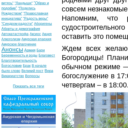
"Образ и
витязь"
"Ландыши"
совсем незнакомые
подобие"
"Поделись
Рождеством"
"Православная
Напомним, что 
инициатива"
"Радость веры"
"Синдром радости"
Аборигены
судостроительно
Аборты и демография
Автокатастрофа
Аксиос
Акция
оставить это помещ
Алкоголизм
Амурская епархия
Амурское благочиние
Ждем всех желаю
Анонсы
Армия
Бари
Беременность и роды
Благовест
Богородицы! Плани
Благотворительность
обычном режиме —
Богословие
Брак
В начале
Вера
было слово
Великий пост
богослужение в 17:
Викариатство
Вопросы
четвергам – в 18:00
Показать все теги