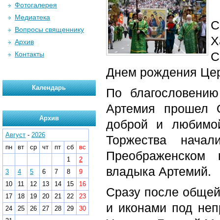
Фотогалерея
Медиатека
С
Вопросы священнику
Х
Архив
С
Контакты
Днем рождения Цер
Календарь
По благословению
Артемия прошел 
Архив
доброй и любимой
Август
-
2026
Торжества начал
пн
вт
ср
чт
пт
сб
вс
Преображенском 
1
2
владыка Артемий.
3
4
5
6
7
8
9
10
11
12
13
14
15
16
Сразу после общей
17
18
19
20
21
22
23
и иконами под не
24
25
26
27
28
29
30