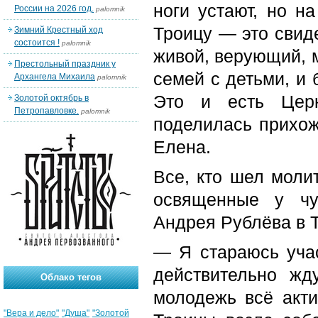
ноги устают, но н
России на 2026 год.
palomnik
Троицу — это свиде
Зимний Крестный ход
состоится !
palomnik
живой, верующий, 
Престольный праздник у
семей с детьми, и 
Архангела Михаила
palomnik
Это и есть Церк
Золотой октябрь в
Петропавловке.
palomnik
поделилась прихож
Елена.
Все, кто шел моли
освященные у чу
Андрея Рублёва в 
— Я стараюсь учас
действительно ж
Облако тегов
молодежь всё акти
"Вера и дело"
"Душа"
"Золотой