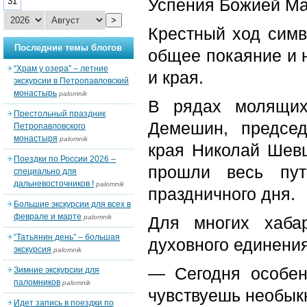
Успения Божией Ма
31
>
Крестный ход симв
Последние темы блогов
общее покаяние и 
“Храм у озера” – летние
и края.
экскурсии в Петропавловский
монастырь
palomnik
В рядах молящих
Престольный праздник
Демешин, председ
Петропавловского
монастыря
palomnik
края Николай Шевц
Поездки по России 2026 –
прошли весь пут
специально для
дальневосточников !
palomnik
праздничного дня.
Большие экскурсии для всех в
феврале и марте
palomnik
Для многих хаба
“Татьянин день” – большая
духовного единения
экскурсия
palomnik
— Сегодня особен
Зимние экскурсии для
паломников
palomnik
чувствуешь необыкн
Идет запись в поездки по