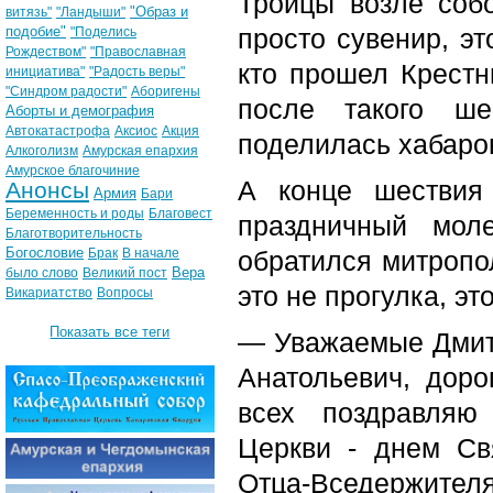
Троицы возле собо
"Образ и
витязь"
"Ландыши"
подобие"
просто сувенир, эт
"Поделись
Рождеством"
"Православная
кто прошел Крестн
инициатива"
"Радость веры"
"Синдром радости"
Аборигены
после такого ше
Аборты и демография
Автокатастрофа
Аксиос
Акция
поделилась хабаро
Алкоголизм
Амурская епархия
Амурское благочиние
А конце шествия
Анонсы
Армия
Бари
Беременность и роды
Благовест
праздничный мол
Благотворительность
Богословие
Брак
В начале
обратился митропо
Вера
было слово
Великий пост
это не прогулка, э
Викариатство
Вопросы
Показать все теги
— Уважаемые Дмитр
Анатольевич, доро
всех поздравляю
Церкви - днем Св
Отца-Вседержит