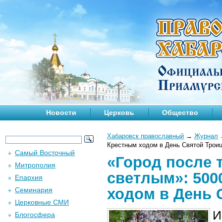
Новости
Церковь
Общество
Хабаровск православный
→
Журнал
Крестным ходом в День Святой Трои
Самый Восточный
«Город после 
Митрополия
светлым»: 500
Епархия
ходом в День 
Семинария
Церковные СМИ
И
Блогосфера