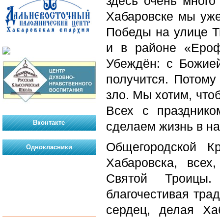
здесь очень мног
Хабаровске мы уже
Победы на улице Т
и в районе «Ероф
Убеждён: с Божи
получится. Потому
зло. Мы хотим, что
Всех с праздник
Вконтакте
сделаем жизнь в н
Общегородской К
Однокласники
Хабаровска, всех
Святой Троицы.
благочестивая тра
сердец, делая Ха