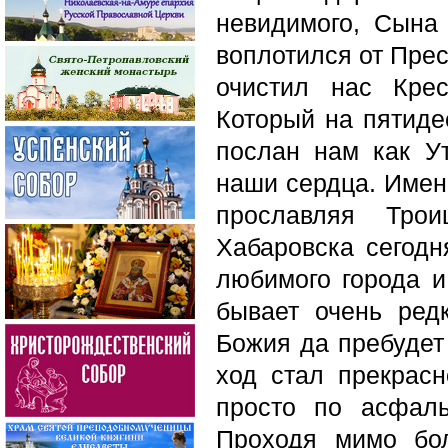
невидимого, Сына
воплотился от Прес
очистил нас Кре
Который на пятиде
послан нам как У
наши сердца. Имен
прославляя Тро
Хабаровска сегодн
любимого города 
бывает очень редк
Божия да пребудет
ход стал прекрас
просто по асфал
Проходя мимо бол