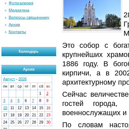
Фотогалерея
Медиатека
2
Вопросы священнику
Г
Архив
М
Контакты
Это собор с бога
Календарь
крупнейших храмо
1886 году. В бог
Архив
кирпичи, а в 200
Август
-
2026
архитектурному про
пн
вт
ср
чт
пт
сб
вс
Сейчас величестве
1
2
3
4
5
6
7
8
9
гостей города,
10
11
12
13
14
15
16
военнослужащих и 
17
18
19
20
21
22
23
24
25
26
27
28
29
30
По словам насто