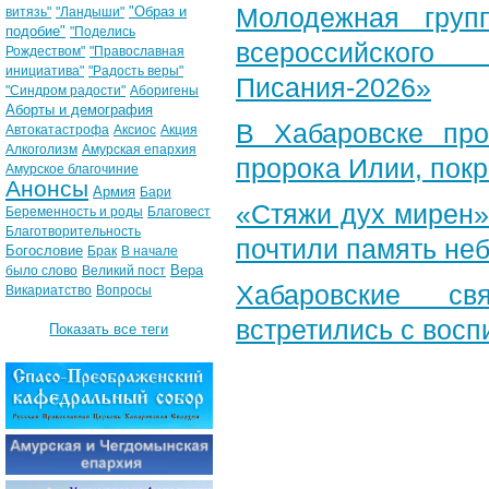
Молодежная груп
"Образ и
витязь"
"Ландыши"
подобие"
"Поделись
всероссийского
Рождеством"
"Православная
инициатива"
"Радость веры"
Писания-2026»
"Синдром радости"
Аборигены
Аборты и демография
В Хабаровске пр
Автокатастрофа
Аксиос
Акция
Алкоголизм
Амурская епархия
пророка Илии, пок
Амурское благочиние
Анонсы
Армия
Бари
«Стяжи дух мирен»
Беременность и роды
Благовест
Благотворительность
почтили память неб
Богословие
Брак
В начале
Вера
было слово
Великий пост
Хабаровские св
Викариатство
Вопросы
встретились с вос
Показать все теги