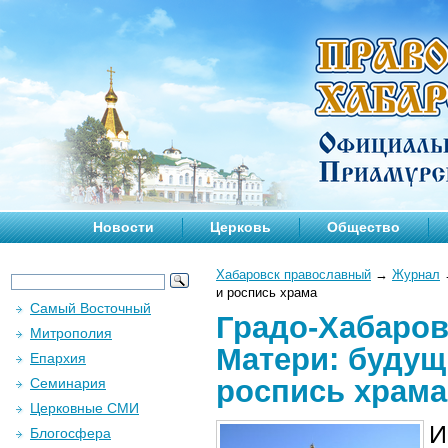
Новости
Церковь
Общество
Хабаровск православный
→
Журнал
и роспись храма
Самый Восточный
Градо-Хабаров
Митрополия
Матери: будущ
Епархия
роспись храма
Семинария
Церковные СМИ
И
Блогосфера