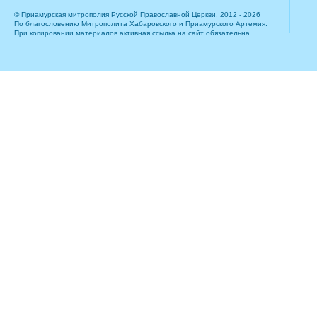
© Приамурская митрополия Русской Православной Церкви, 2012 - 2026
По благословению Митрополита Хабаровского и Приамурского Артемия.
При копировании материалов активная ссылка на сайт обязательна.