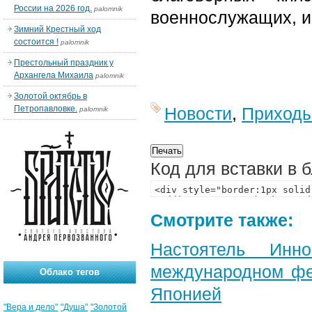
России на 2026 год.
palomnik
военнослужащих, и
Зимний Крестный ход
состоится !
palomnik
Престольный праздник у
Архангела Михаила
palomnik
Золотой октябрь в
Петропавловке.
Новости
,
Приход
palomnik
Код для вставки в 
Смотрите также:
Настоятель Инн
международном фе
Облако тегов
Японией
"Вера и дело"
"Душа"
"Золотой