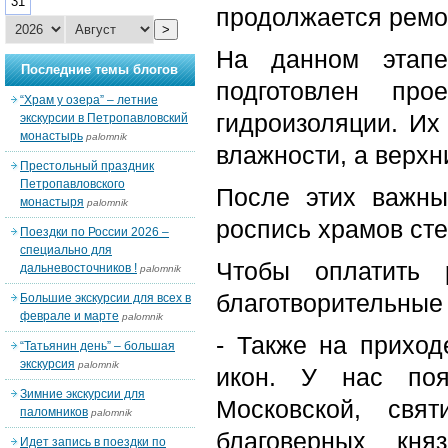
31
продолжается ремо
>
На данном этапе
Последние темы блогов
подготовлен пр
“Храм у озера” – летние
гидроизоляции. Их
экскурсии в Петропавловский
монастырь
palomnik
влажности, а верхни
Престольный праздник
Петропавловского
После этих важны
монастыря
palomnik
роспись храмов сте
Поездки по России 2026 –
специально для
Чтобы оплатить 
дальневосточников !
palomnik
благотворительные 
Большие экскурсии для всех в
феврале и марте
palomnik
- Также на приход
“Татьянин день” – большая
экскурсия
palomnik
икон. У нас поя
Зимние экскурсии для
Московской, свя
паломников
palomnik
благоверных кн
Идет запись в поездки по