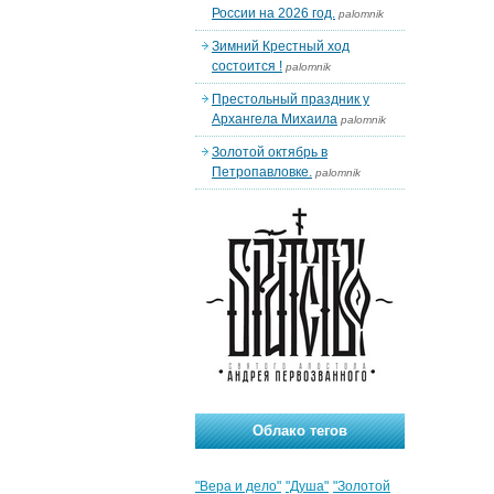
России на 2026 год.
palomnik
Зимний Крестный ход
состоится !
palomnik
Престольный праздник у
Архангела Михаила
palomnik
Золотой октябрь в
Петропавловке.
palomnik
Облако тегов
"Вера и дело"
"Душа"
"Золотой