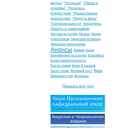
"Образ и
витязь"
"Ландыши"
подобие"
"Поделись
Рождеством"
"Православная
инициатива"
"Радость веры"
"Синдром радости"
Аборигены
Аборты и демография
Автокатастрофа
Аксиос
Акция
Алкоголизм
Амурская епархия
Амурское благочиние
Анонсы
Армия
Бари
Беременность и роды
Благовест
Благотворительность
Богословие
Брак
В начале
Вера
было слово
Великий пост
Викариатство
Вопросы
Показать все теги