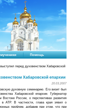
мученики
Помощь
 выступил перед духовенством Хабаровской
уховенством Хабаровской епархии
20.03.2007
овскую духовную семинарию. Его визит был
венства Хабаровской епархии. Губернатор
 Востоке России, о перспективах развития
 в АТР. В частности, глава края зявил о
онных проблем, добавив при этом, что при