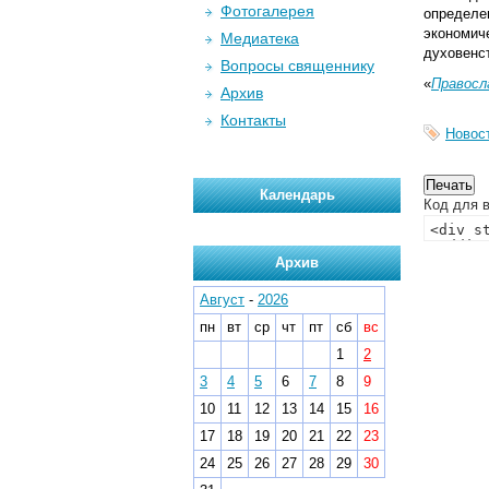
Фотогалерея
определе
экономич
Медиатека
духовенс
Вопросы священнику
«
Правосл
Архив
Контакты
Новос
Календарь
Код для в
Архив
Август
-
2026
пн
вт
ср
чт
пт
сб
вс
1
2
3
4
5
6
7
8
9
10
11
12
13
14
15
16
17
18
19
20
21
22
23
24
25
26
27
28
29
30