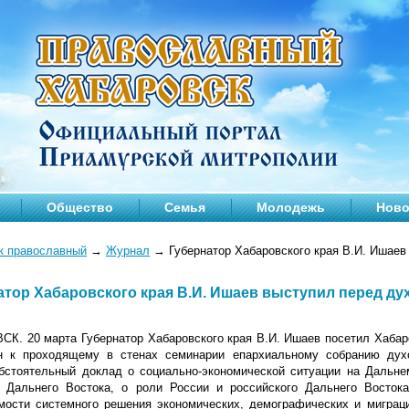
Общество
Семья
Молодежь
Ново
к православный
→
Журнал
→
Губернатор Хабаровского края В.И. Ишаев
атор Хабаровского края В.И. Ишаев выступил перед д
К. 20 марта Губернатор Хабаровского края В.И. Ишаев посетил Хабар
н к проходящему в стенах семинарии епархиальному собранию духо
бстоятельный доклад о социально-экономической ситуации на Дальнем
 Дальнего Востока, о роли России и российского Дальнего Востока
мости системного решения экономических, демографических и миграци