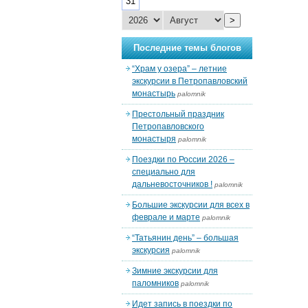
31
>
Последние темы блогов
“Храм у озера” – летние
экскурсии в Петропавловский
монастырь
palomnik
Престольный праздник
Петропавловского
монастыря
palomnik
Поездки по России 2026 –
специально для
дальневосточников !
palomnik
Большие экскурсии для всех в
феврале и марте
palomnik
“Татьянин день” – большая
экскурсия
palomnik
Зимние экскурсии для
паломников
palomnik
Идет запись в поездки по