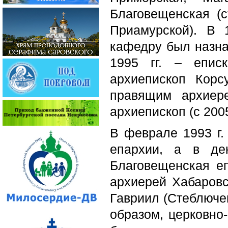
Благовещенская (
Приамурской). В 
кафедру был назна
1995 гг. – епис
архиепископ Корс
правящим архиер
архиепископ (с 2005
В феврале 1993 г.
епархии, а в де
Благовещенская е
архиерей Хабаров
Гавриил (Стеблючен
образом, церковно