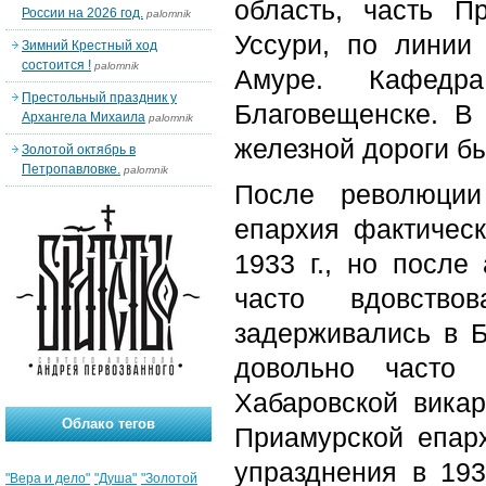
область, часть П
России на 2026 год.
palomnik
Уссури, по линии
Зимний Крестный ход
состоится !
palomnik
Амуре. Кафедр
Престольный праздник у
Благовещенске. В
Архангела Михаила
palomnik
железной дороги б
Золотой октябрь в
Петропавловке.
palomnik
После революции
епархия фактичес
1933 г., но после
часто вдовств
задерживались в Б
довольно часто 
Хабаровской вика
Облако тегов
Приамурской епарх
упразднения в 193
"Вера и дело"
"Душа"
"Золотой