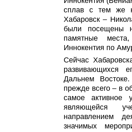
Иннокентия (Вениам
сплав с тем же 
Хабаровск – Никола
были посещены н
памятные места,
Иннокентия по Аму
Сейчас Хабаровск
развивающихся е
Дальнем Востоке
прежде всего – в о
самое активное у
являющейся уч
направлением де
значимых меропр