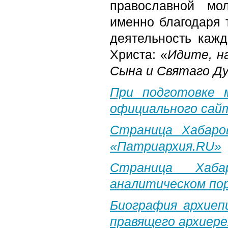
православной мо
именно благодаря 
деятельность каж
Христа: «
Идите, н
Сына и Святаго Д
При подготовке 
официального сай
Страница Хабаро
«Патриархия.
RU
»
Страница Хаба
аналитическом по
Биография архиеп
правящего архиере