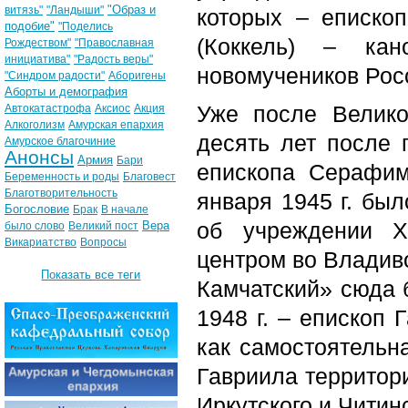
"Образ и
витязь"
"Ландыши"
которых – еписко
подобие"
"Поделись
(Коккель) – ка
Рождеством"
"Православная
инициатива"
"Радость веры"
новомучеников Рос
"Синдром радости"
Аборигены
Аборты и демография
Уже после Велико
Автокатастрофа
Аксиос
Акция
Алкоголизм
Амурская епархия
десять лет после 
Амурское благочиние
Анонсы
Армия
Бари
епископа Серафим
Беременность и роды
Благовест
Благотворительность
января 1945 г. бы
Богословие
Брак
В начале
об учреждении Х
Вера
было слово
Великий пост
Викариатство
Вопросы
центром во Владиво
Показать все теги
Камчатский» сюда б
1948 г. – епископ 
как самостоятельна
Гавриила территор
Иркутского и Читинс