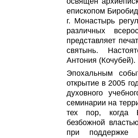
освящен архиепис
епископом Биробид
г. Монастырь регу
различных всеро
представляет печа
святынь. Настоя
Антония (Кочубей).
Эпохальным собы
открытие в 2005 го
духовного учебно
семинарии на терри
тех пор, когда 
безбожной власть
при поддержке 