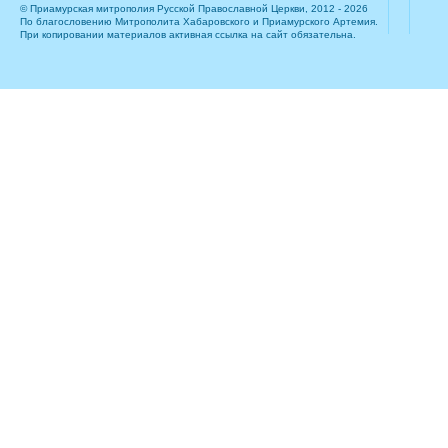
© Приамурская митрополия Русской Православной Церкви, 2012 - 2026
По благословению Митрополита Хабаровского и Приамурского Артемия.
При копировании материалов активная ссылка на сайт обязательна.