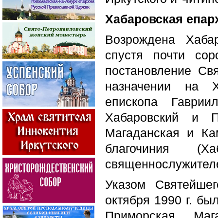
Хабаровская епарх
Возрождена Хаба
спустя почти со
постановление Св
назначении на Х
епископа Гаврии
Хабаровский и П
Магаданская и Ка
благочиния (
священнослужител
Указом Святейше
октября 1990 г. бы
Приморская, Маг