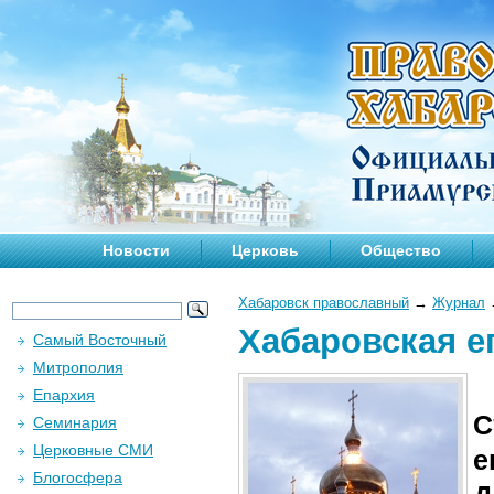
Новости
Церковь
Общество
Хабаровск православный
→
Журнал
Хабаровская е
Самый Восточный
Митрополия
Епархия
С
Семинария
Церковные СМИ
е
Блогосфера