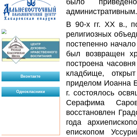
было приведен
административным
В 90-х гг. XX в.,
религиозных объед
постепенно начало
был возвращен хр
построена часовня
кладбище, откры
Вконтакте
приделом Иоанна Б
г. состоялось освя
Однокласники
Серафима Саров
восстановлен Град
года архиеписко
епископом Уссури