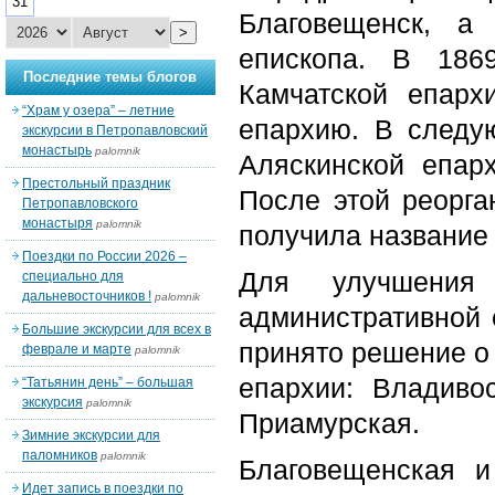
31
Благовещенск, а
>
епископа. В 186
Последние темы блогов
Камчатской епар
“Храм у озера” – летние
епархию. В следую
экскурсии в Петропавловский
монастырь
palomnik
Аляскинской епарх
Престольный праздник
После этой реорга
Петропавловского
монастыря
palomnik
получила название
Поездки по России 2026 –
Для улучшения 
специально для
дальневосточников !
palomnik
административной 
Большие экскурсии для всех в
принято решение о 
феврале и марте
palomnik
епархии: Владиво
“Татьянин день” – большая
экскурсия
palomnik
Приамурская.
Зимние экскурсии для
паломников
palomnik
Благовещенская 
Идет запись в поездки по