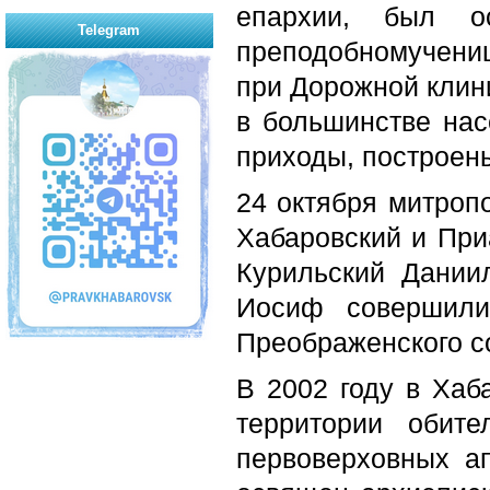
епархии, был о
Telegram
преподобномучени
при Дорожной клин
в большинстве нас
приходы, построен
24 октября митроп
Хабаровский и При
Курильский Дании
Иосиф совершили
Преображенского с
В 2002 году в Хаб
территории обит
первоверховных а