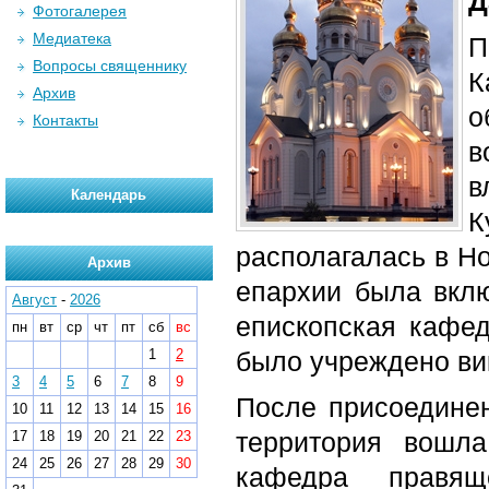
Д
Фотогалерея
Медиатека
П
Вопросы священнику
К
Архив
о
Контакты
в
в
Календарь
К
располагалась в Но
Архив
епархии была вклю
Август
-
2026
епископская кафед
пн
вт
ср
чт
пт
сб
вс
1
2
было учреждено ви
3
4
5
6
7
8
9
После присоединен
10
11
12
13
14
15
16
территория вошла
17
18
19
20
21
22
23
24
25
26
27
28
29
30
кафедра правя