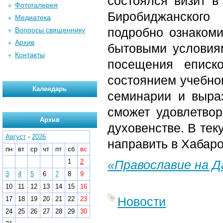
состоялся визит 
Фотогалерея
Биробиджанского
Медиатека
подробно ознакоми
Вопросы священнику
Архив
бытовыми условия
Контакты
посещения еписк
состоянием учебно
Календарь
семинарии и выра
сможет удовлетвор
Архив
духовенстве. В те
Август
-
2026
направить в Хабар
пн
вт
ср
чт
пт
сб
вс
1
2
«Православие на 
3
4
5
6
7
8
9
10
11
12
13
14
15
16
Новости
17
18
19
20
21
22
23
24
25
26
27
28
29
30