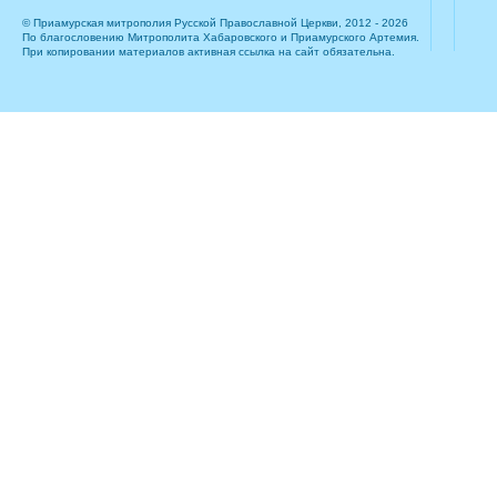
© Приамурская митрополия Русской Православной Церкви, 2012 - 2026
По благословению Митрополита Хабаровского и Приамурского Артемия.
При копировании материалов активная ссылка на сайт обязательна.