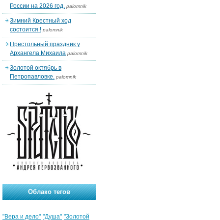
России на 2026 год.
palomnik
Зимний Крестный ход
состоится !
palomnik
Престольный праздник у
Архангела Михаила
palomnik
Золотой октябрь в
Петропавловке.
palomnik
Облако тегов
"Вера и дело"
"Душа"
"Золотой