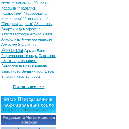
"Образ и
витязь"
"Ландыши"
подобие"
"Поделись
Рождеством"
"Православная
инициатива"
"Радость веры"
"Синдром радости"
Аборигены
Аборты и демография
Автокатастрофа
Аксиос
Акция
Алкоголизм
Амурская епархия
Амурское благочиние
Анонсы
Армия
Бари
Беременность и роды
Благовест
Благотворительность
Богословие
Брак
В начале
Вера
было слово
Великий пост
Викариатство
Вопросы
Показать все теги