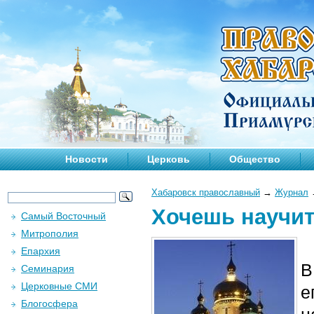
Новости
Церковь
Общество
Хабаровск православный
→
Журнал
Хочешь научит
Самый Восточный
Митрополия
Епархия
В
Семинария
Церковные СМИ
е
Блогосфера