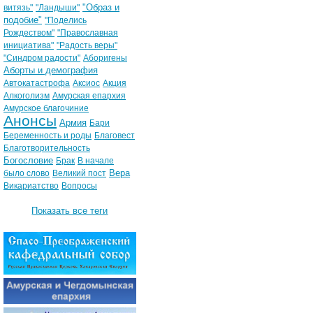
"Образ и
витязь"
"Ландыши"
подобие"
"Поделись
Рождеством"
"Православная
инициатива"
"Радость веры"
"Синдром радости"
Аборигены
Аборты и демография
Автокатастрофа
Аксиос
Акция
Алкоголизм
Амурская епархия
Амурское благочиние
Анонсы
Армия
Бари
Беременность и роды
Благовест
Благотворительность
Богословие
Брак
В начале
Вера
было слово
Великий пост
Викариатство
Вопросы
Показать все теги