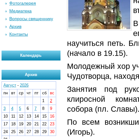
н
Фотогалерея
в
Медиатека
Вопросы священнику
В
Архив
е
Контакты
научиться петь. Б
(начало в 19.15).
Календарь
Молодежный хор уча
Чудотворца, наход
Архив
Август
-
2026
Занятия под рук
пн
вт
ср
чт
пт
сб
вс
клиросной комна
1
2
собора (пл. Славы)
3
4
5
6
7
8
9
10
11
12
13
14
15
16
По всем возникши
17
18
19
20
21
22
23
(Игорь).
24
25
26
27
28
29
30