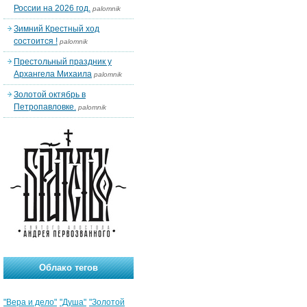
России на 2026 год.
palomnik
Зимний Крестный ход
состоится !
palomnik
Престольный праздник у
Архангела Михаила
palomnik
Золотой октябрь в
Петропавловке.
palomnik
Облако тегов
"Вера и дело"
"Душа"
"Золотой