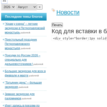
31
>
Новости
Последние темы блогов
“Храм у озера” – летние
экскурсии в Петропавловский
Код для вставки в 
монастырь
palomnik
Престольный праздник
Петропавловского
монастыря
palomnik
Поездки по России 2026 –
специально для
дальневосточников !
palomnik
Большие экскурсии для всех в
феврале и марте
palomnik
“Татьянин день” – большая
экскурсия
palomnik
Зимние экскурсии для
паломников
palomnik
Идет запись в поездки по