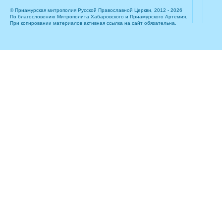
© Приамурская митрополия Русской Православной Церкви, 2012 - 2026
По благословению Митрополита Хабаровского и Приамурского Артемия.
При копировании материалов активная ссылка на сайт обязательна.