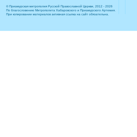
© Приамурская митрополия Русской Православной Церкви, 2012 - 2026
По благословению Митрополита Хабаровского и Приамурского Артемия.
При копировании материалов активная ссылка на сайт обязательна.