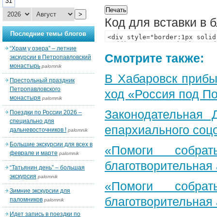
31
>
Код для вставки в 
Последние темы блогов
“Храм у озера” – летние
Смотрите также:
экскурсии в Петропавловский
монастырь
palomnik
В Хабаровск прибы
Престольный праздник
Петропавловского
ход «Россия под П
монастыря
palomnik
Законодательная 
Поездки по России 2026 –
специально для
епархиального соц
дальневосточников !
palomnik
Большие экскурсии для всех в
«Помоги собра
феврале и марте
palomnik
благотворительная
“Татьянин день” – большая
экскурсия
palomnik
«Помоги собра
Зимние экскурсии для
благотворительная
паломников
palomnik
Идет запись в поездки по