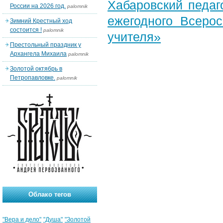
Хабаровский педаг
России на 2026 год.
palomnik
ежегодного Всерос
Зимний Крестный ход
состоится !
palomnik
учителя»
Престольный праздник у
Архангела Михаила
palomnik
Золотой октябрь в
Петропавловке.
palomnik
Облако тегов
"Вера и дело"
"Душа"
"Золотой