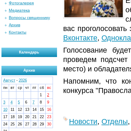
Е
Фотогалерея
о
Медиатека
с
Вопросы священнику
Архив
вас проголосовать
Контакты
Вконтакте
,
Однокла
Голосование буде
Календарь
проведем подсчет 
место) и обладател
Архив
Напомним, что ко
Август
-
2026
пн
вт
ср
чт
пт
сб
вс
конкурса "Правосла
1
2
3
4
5
6
7
8
9
10
11
12
13
14
15
16
17
18
19
20
21
22
23
Новости
,
Отделы
24
25
26
27
28
29
30