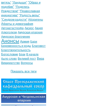
"Образ и
витязь"
"Ландыши"
подобие"
"Поделись
Рождеством"
"Православная
инициатива"
"Радость веры"
"Синдром радости"
Аборигены
Аборты и демография
Автокатастрофа
Аксиос
Акция
Алкоголизм
Амурская епархия
Амурское благочиние
Анонсы
Армия
Бари
Беременность и роды
Благовест
Благотворительность
Богословие
Брак
В начале
Вера
было слово
Великий пост
Викариатство
Вопросы
Показать все теги