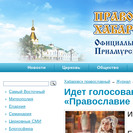
Новости
Церковь
Общество
Хабаровск православный
→
Журнал
Идет голосова
Самый Восточный
«Православие 
Митрополия
Епархия
И
Семинария
Церковные СМИ
Блогосфера