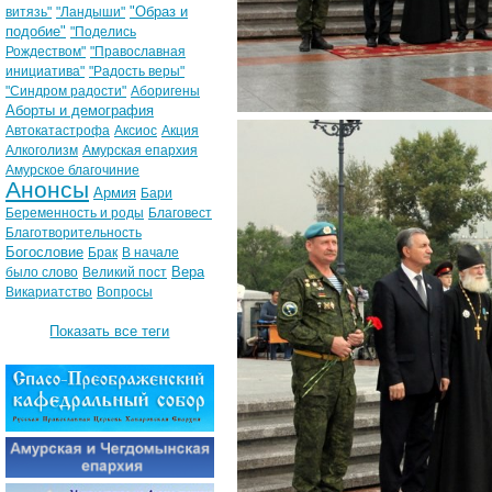
"Образ и
витязь"
"Ландыши"
подобие"
"Поделись
Рождеством"
"Православная
инициатива"
"Радость веры"
"Синдром радости"
Аборигены
Аборты и демография
Автокатастрофа
Аксиос
Акция
Алкоголизм
Амурская епархия
Амурское благочиние
Анонсы
Армия
Бари
Беременность и роды
Благовест
Благотворительность
Богословие
Брак
В начале
Вера
было слово
Великий пост
Викариатство
Вопросы
Показать все теги