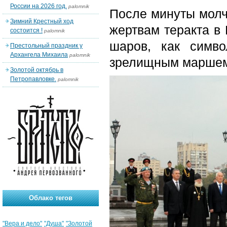
России на 2026 год.
palomnik
После минуты молч
Зимний Крестный ход
жертвам теракта в
состоится !
palomnik
шаров, как симв
Престольный праздник у
Архангела Михаила
palomnik
зрелищным маршем 
Золотой октябрь в
Петропавловке.
palomnik
Облако тегов
"Вера и дело"
"Душа"
"Золотой