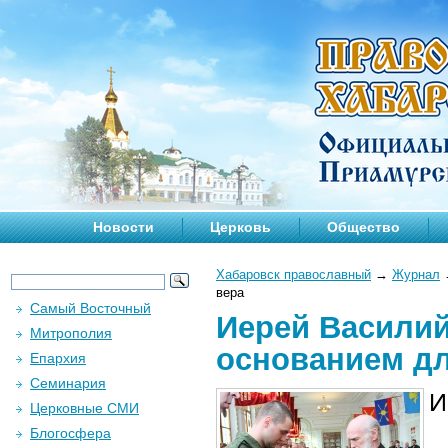
Новости
Церковь
Общество
Хабаровск православный
→
Журнал
вера
Самый Восточный
Иерей Василий
Митрополия
основанием дл
Епархия
Семинария
И
Церковные СМИ
Блогосфера