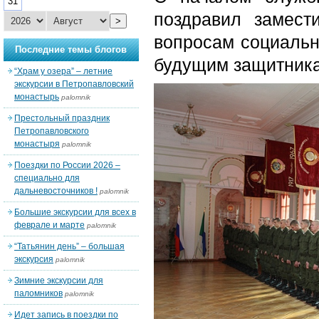
31
поздравил замест
>
вопросам социальн
Последние темы блогов
будущим защитника
“Храм у озера” – летние
экскурсии в Петропавловский
монастырь
palomnik
Престольный праздник
Петропавловского
монастыря
palomnik
Поездки по России 2026 –
специально для
дальневосточников !
palomnik
Большие экскурсии для всех в
феврале и марте
palomnik
“Татьянин день” – большая
экскурсия
palomnik
Зимние экскурсии для
паломников
palomnik
Идет запись в поездки по