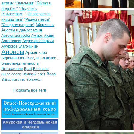
"Образ и
витязь"
"Ландыши"
подобие"
"Поделись
Рождеством"
"Православная
инициатива"
"Радость веры"
"Синдром радости"
Аборигены
Аборты и демография
Автокатастрофа
Аксиос
Акция
Алкоголизм
Амурская епархия
Амурское благочиние
Анонсы
Армия
Бари
Беременность и роды
Благовест
Благотворительность
Богословие
Брак
В начале
Вера
было слово
Великий пост
Викариатство
Вопросы
Показать все теги