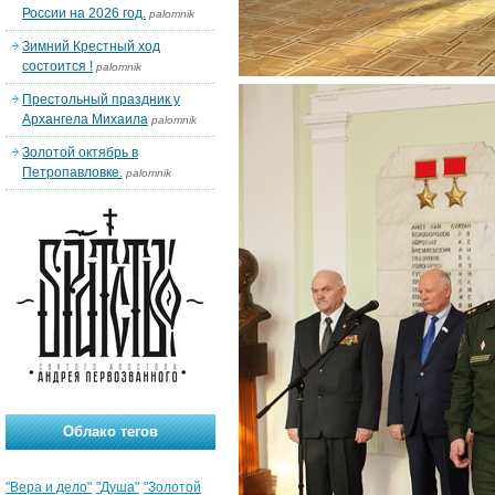
России на 2026 год.
palomnik
Зимний Крестный ход
состоится !
palomnik
Престольный праздник у
Архангела Михаила
palomnik
Золотой октябрь в
Петропавловке.
palomnik
Облако тегов
"Вера и дело"
"Душа"
"Золотой