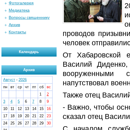
Фотогалерея
2
Медиатека
и
Вопросы священнику
о
Архив
проводов призывни
Контакты
человек отправилис
Календарь
От Хабаровской 
Василий Диденко,
Архив
вооруженными с
Август
-
2026
напутствовал воен
пн
вт
ср
чт
пт
сб
вс
Также отец Васили
1
2
3
4
5
6
7
8
9
- Важно, чтобы осн
10
11
12
13
14
15
16
сказал отец Васили
17
18
19
20
21
22
23
24
25
26
27
28
29
30
С началом служб