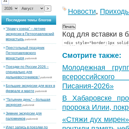
31
>
Новости
,
Приход
Последние темы блогов
“Храм у озера” – летние
Код для вставки в 
экскурсии в Петропавловский
монастырь
palomnik
Престольный праздник
Петропавловского
Смотрите также:
монастыря
palomnik
Молодежная груп
Поездки по России 2026 –
специально для
всероссийского
дальневосточников !
palomnik
Писания-2026»
Большие экскурсии для всех в
феврале и марте
palomnik
В Хабаровске пр
“Татьянин день” – большая
экскурсия
пророка Илии, пок
palomnik
Зимние экскурсии для
«Стяжи дух мирен»
паломников
palomnik
почтили память неб
Идет запись в поездки по