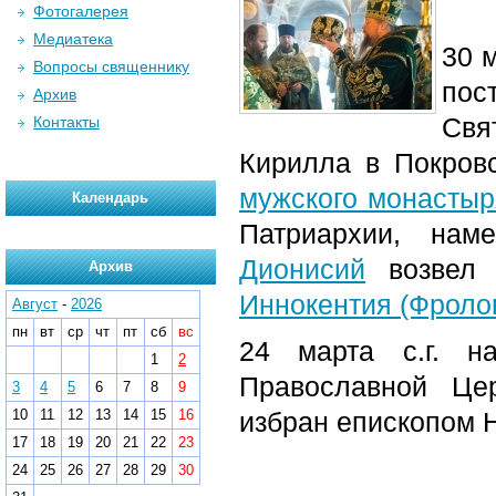
Фотогалерея
Медиатека
30 
Вопросы священнику
пос
Архив
Свя
Контакты
Кирилла в Покров
мужского монастыр
Календарь
Патриархии, нам
Дионисий
возвел
Архив
Иннокентия (Фроло
Август
-
2026
пн
вт
ср
чт
пт
сб
вс
24 марта с.г. 
1
2
Православной Це
3
4
5
6
7
8
9
10
11
12
13
14
15
16
избран епископом Н
17
18
19
20
21
22
23
24
25
26
27
28
29
30