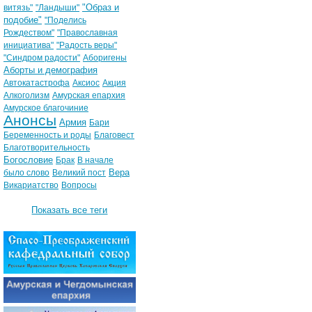
"Образ и
витязь"
"Ландыши"
подобие"
"Поделись
Рождеством"
"Православная
инициатива"
"Радость веры"
"Синдром радости"
Аборигены
Аборты и демография
Автокатастрофа
Аксиос
Акция
Алкоголизм
Амурская епархия
Амурское благочиние
Анонсы
Армия
Бари
Беременность и роды
Благовест
Благотворительность
Богословие
Брак
В начале
Вера
было слово
Великий пост
Викариатство
Вопросы
Показать все теги