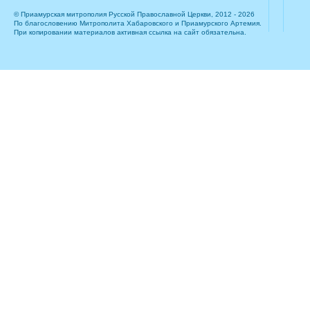
© Приамурская митрополия Русской Православной Церкви, 2012 - 2026
По благословению Митрополита Хабаровского и Приамурского Артемия.
При копировании материалов активная ссылка на сайт обязательна.