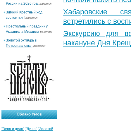
России на 2026 год.
palomnik
Хабаровские св
Зимний Крестный ход
состоится !
palomnik
встретились с вос
Престольный праздник у
Экскурсию для в
Архангела Михаила
palomnik
Золотой октябрь в
накануне Дня Крещ
Петропавловке.
palomnik
Облако тегов
"Вера и дело"
"Душа"
"Золотой