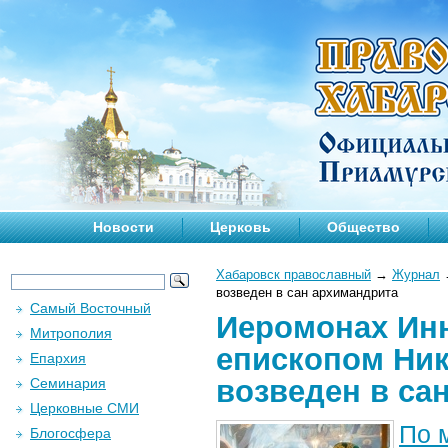
Новости
Церковь
Общество
Хабаровск православный
→
Журнал
возведен в сан архимандрита
Самый Восточный
Иеромонах Инн
Митрополия
епископом Ник
Епархия
возведен в са
Семинария
Церковные СМИ
По 
Блогосфера