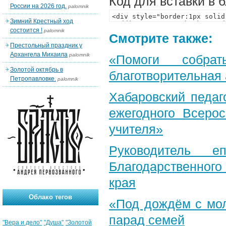
Код для вставки в 
России на 2026 год.
palomnik
Зимний Крестный ход
состоится !
palomnik
Смотрите также:
Престольный праздник у
Архангела Михаила
palomnik
«Помоги собра
Золотой октябрь в
благотворительная
Петропавловке.
palomnik
Хабаровский педаг
ежегодного Всерос
учителя»
Руководитель е
Благодарственног
края
Облако тегов
«Под дождём с мол
парад семей
"Вера и дело"
"Душа"
"Золотой