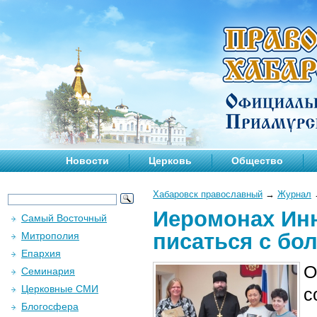
Новости
Церковь
Общество
Хабаровск православный
→
Журнал
Иеромонах Ин
Самый Восточный
писаться с бо
Митрополия
Епархия
О
Семинария
Церковные СМИ
с
Блогосфера