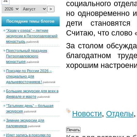
31
социального отдела
>
но одновременно и
дети становятся
Последние темы блогов
“Храм у озера” – летние
Считаю, что слово 
экскурсии в Петропавловский
монастырь
palomnik
За столом обсужда
Престольный праздник
благодатном тру
Петропавловского
монастыря
palomnik
хорошим настроен
Поездки по России 2026 –
специально для
дальневосточников !
palomnik
Большие экскурсии для всех в
феврале и марте
palomnik
“Татьянин день” – большая
экскурсия
Новости
,
Отделы
palomnik
Зимние экскурсии для
паломников
palomnik
Идет запись в поездки по