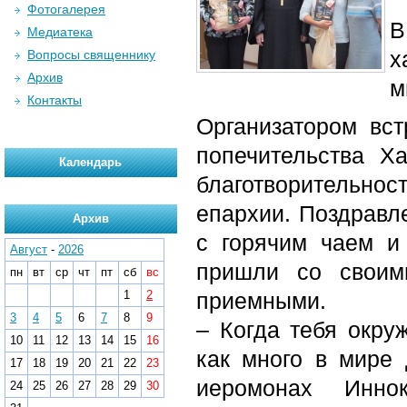
Фотогалерея
В
Медиатека
х
Вопросы священнику
Архив
м
Контакты
Организатором вс
попечительства Х
Календарь
благотворительн
епархии. Поздравл
Архив
с горячим чаем и
Август
-
2026
пришли со своим
пн
вт
ср
чт
пт
сб
вс
1
2
приемными.
3
4
5
6
7
8
9
– Когда тебя окру
10
11
12
13
14
15
16
как много в мире
17
18
19
20
21
22
23
иеромонах Иннок
24
25
26
27
28
29
30