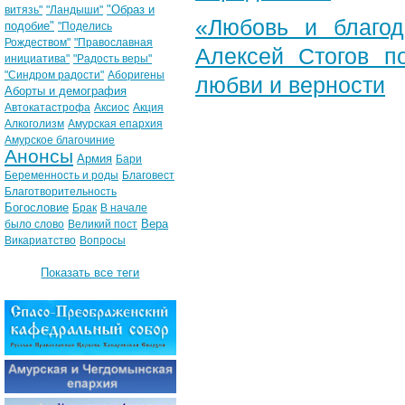
"Образ и
витязь"
"Ландыши"
«Любовь и благод
подобие"
"Поделись
Рождеством"
"Православная
Алексей Стогов п
инициатива"
"Радость веры"
"Синдром радости"
Аборигены
любви и верности
Аборты и демография
Автокатастрофа
Аксиос
Акция
Алкоголизм
Амурская епархия
Амурское благочиние
Анонсы
Армия
Бари
Беременность и роды
Благовест
Благотворительность
Богословие
Брак
В начале
Вера
было слово
Великий пост
Викариатство
Вопросы
Показать все теги