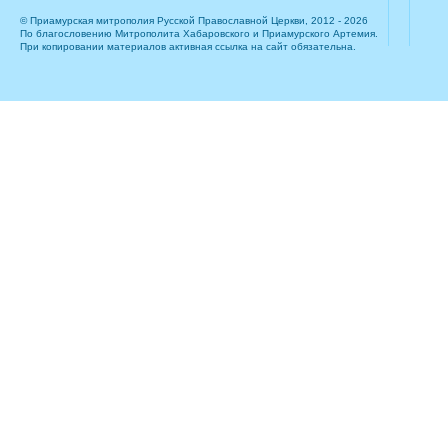
© Приамурская митрополия Русской Православной Церкви, 2012 - 2026
По благословению Митрополита Хабаровского и Приамурского Артемия.
При копировании материалов активная ссылка на сайт обязательна.