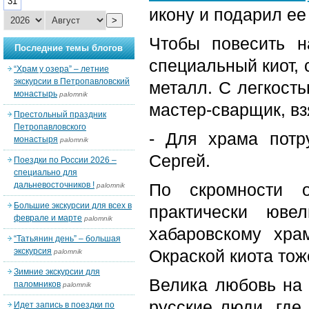
31
икону и подарил ее
>
Чтобы повесить н
Последние темы блогов
специальный киот, 
“Храм у озера” – летние
экскурсии в Петропавловский
металл. С легкост
монастырь
palomnik
мастер-сварщик, вз
Престольный праздник
Петропавловского
- Для храма потру
монастыря
palomnik
Сергей.
Поездки по России 2026 –
специально для
дальневосточников !
По скромности о
palomnik
Большие экскурсии для всех в
практически юв
феврале и марте
palomnik
хабаровскому хра
“Татьянин день” – большая
экскурсия
Окраской киота тож
palomnik
Зимние экскурсии для
Велика любовь на 
паломников
palomnik
русские люди, где
Идет запись в поездки по