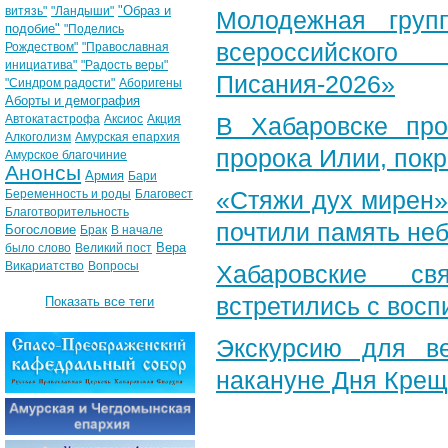
"Образ и
витязь"
"Ландыши"
Молодежная груп
подобие"
"Поделись
всероссийского
Рождеством"
"Православная
инициатива"
"Радость веры"
Писания-2026»
"Синдром радости"
Аборигены
Аборты и демография
Автокатастрофа
Аксиос
Акция
В Хабаровске пр
Алкоголизм
Амурская епархия
пророка Илии, пок
Амурское благочиние
Анонсы
Армия
Бари
«Стяжи дух мирен»
Беременность и роды
Благовест
Благотворительность
почтили память неб
Богословие
Брак
В начале
Вера
было слово
Великий пост
Викариатство
Вопросы
Хабаровские св
встретились с вос
Показать все теги
Экскурсию для в
накануне Дня Крещ