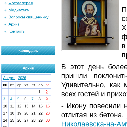
Фотогалерея
П
Медиатека
с
Вопросы священнику
Архив
Х
Контакты
ф
в
Календарь
п
В этот день боле
Архив
пришли поклонит
Август
-
2026
Удивительно, как 
пн
вт
ср
чт
пт
сб
вс
1
2
всех гостей и прих
3
4
5
6
7
8
9
- Икону повесили н
10
11
12
13
14
15
16
отлитая из бетона,
17
18
19
20
21
22
23
24
25
26
27
28
29
30
Николаевска-на-Ам