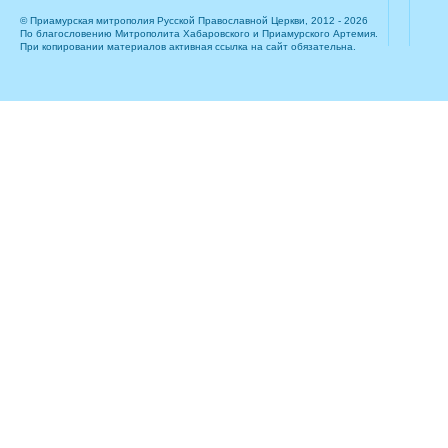
© Приамурская митрополия Русской Православной Церкви, 2012 - 2026
По благословению Митрополита Хабаровского и Приамурского Артемия.
При копировании материалов активная ссылка на сайт обязательна.