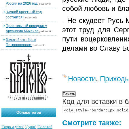
России на 2026 год.
palomnik
собой любовь и бла
Зимний Крестный ход
состоится !
palomnik
- Не скудеет Русь
Престольный праздник у
этот труд для Сер
Архангела Михаила
palomnik
пути воцерковлени
Золотой октябрь в
Петропавловке.
palomnik
делами во Славу Б
Новости
,
Приход
Код для вставки в 
Облако тегов
Смотрите также:
"Вера и дело"
"Душа"
"Золотой