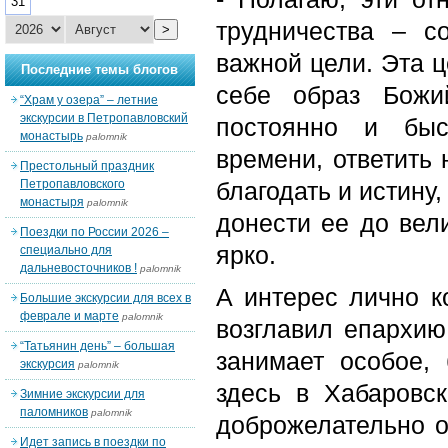
31
трудничества – с
>
важной цели. Эта ц
Последние темы блогов
себе образ Божи
“Храм у озера” – летние
экскурсии в Петропавловский
постоянно и быс
монастырь
palomnik
времени, ответить
Престольный праздник
Петропавловского
благодать и истину
монастыря
palomnik
донести ее до вел
Поездки по России 2026 –
ярко.
специально для
дальневосточников !
palomnik
А интерес лично к
Большие экскурсии для всех в
феврале и марте
palomnik
возглавил епархию,
“Татьянин день” – большая
занимает особое,
экскурсия
palomnik
здесь в Хабаровск
Зимние экскурсии для
паломников
palomnik
доброжелательно о
Идет запись в поездки по