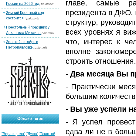
главе, самые ра
России на 2026 год.
palomnik
президента в ДФО, 
Зимний Крестный ход
состоится !
palomnik
структур, руководи
Престольный праздник у
всех уровнях я виж
Архангела Михаила
palomnik
что, интерес к че
Золотой октябрь в
Петропавловке.
palomnik
вполне закономере
строить отношения.
- Два месяца Вы 
- Практически мес
большим количеств
- Вы уже успели 
Облако тегов
- Я успел провест
едва ли не в больш
"Вера и дело"
"Душа"
"Золотой