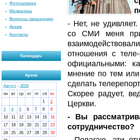
с
Фотогалерея
п
Медиатека
Вопросы священнику
- Нет, не удивляет
Архив
со СМИ меня при
Контакты
взаимодействова
отношения с теле-
Календарь
официальными: к
мнение по тем или
Архив
сделать телерепорт
Август
-
2026
Скорее радует, ве
пн
вт
ср
чт
пт
сб
вс
1
2
Церкви.
3
4
5
6
7
8
9
- Вы рассматрив
10
11
12
13
14
15
16
сотрудничество?
17
18
19
20
21
22
23
24
25
26
27
28
29
30
- Полагаю, эти о