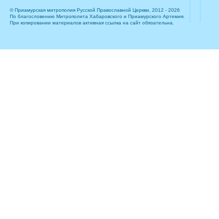
© Приамурская митрополия Русской Православной Церкви, 2012 - 2026
По благословению Митрополита Хабаровского и Приамурского Артемия.
При копировании материалов активная ссылка на сайт обязательна.