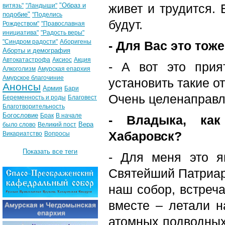
"Образ и
живет и трудится.
витязь"
"Ландыши"
подобие"
"Поделись
будут.
Рождеством"
"Православная
инициатива"
"Радость веры"
"Синдром радости"
Аборигены
- Для Вас это тож
Аборты и демография
Автокатастрофа
Аксиос
Акция
- А вот это прия
Алкоголизм
Амурская епархия
Амурское благочиние
установить такие о
Анонсы
Армия
Бари
Очень целенаправл
Беременность и роды
Благовест
Благотворительность
Богословие
Брак
В начале
- Владыка, ка
Вера
было слово
Великий пост
Хабаровск?
Викариатство
Вопросы
Показать все теги
- Для меня это я
Святейший Патриарх
наш собор, встреч
вместе – летали н
атомных подводных