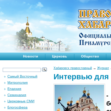
Новости
Церковь
Общество
Хабаровск православный
→
Журнал
Интервью для
Самый Восточный
Митрополия
Епархия
-
Семинария
Церковные СМИ
б
Блогосфера