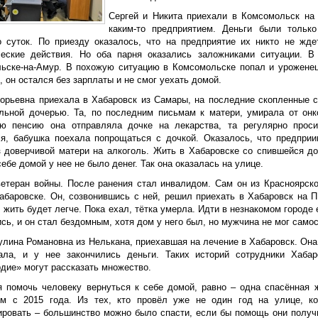
Сергей и Никита приехали в Комсомольск на 
каким-то предприятием. Деньги были тольк
о суток. По приезду оказалось, что на предприятие их никто не жде
еские действия. Но оба парня оказались заложниками ситуации. 
ьске-на-Амур. В похожую ситуацию в Комсомольске попал и уроженец
, он остался без зарплаты и не смог уехать домой.
горьевна приехала в Хабаровск из Самары, на последние скопленные 
льной дочерью. Та, по последним письмам к матери, умирала от онко
ю пенсию она отправляла дочке на лекарства, та регулярно прос
ся, бабушка поехала попрощаться с дочкой. Оказалось, что предприи
з доверчивой матери на алкоголь. Жить в Хабаровске со спившейся д
себе домой у нее не было денег. Так она оказалась на улице.
ветеран войны. После ранения стал инвалидом. Сам он из Красноярско
Хабаровске. Он, созвонившись с ней, решил приехать в Хабаровск на 
 жить будет легче. Пока ехал, тётка умерла. Идти в незнакомом городе
сь, и он стал бездомным, хотя дом у него был, но мужчина не мог само
улина Романовна из Нелькана, приехавшая на лечение в Хабаровск. Она
ала, и у нее закончились деньги. Таких историй сотрудники Хабар
дие» могут рассказать множество.
я помочь человеку вернуться к себе домой, равно – одна спасённая 
м с 2015 года. Из тех, кто провёл уже не один год на улице, ког
ировать – большинство можно было спасти, если бы помощь они получ