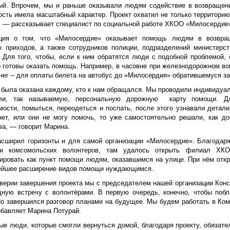
ый. Впрочем, мы и раньше оказывали людям содействие в возвращени
ость имела масштабный характер. Проект охватил не только территорию
, — рассказывает специалист по социальной работе ХКОО «Милосердие
ция о том, что «Милосердие» оказывает помощь людям в возвращ
х приходов, а также сотрудников полиции, подразделений министерст
. Для того, чтобы, если к ним обратятся люди с подобной проблемой, 
о готовы оказать помощь. Например, в часовне при железнодорожном во
нег – для оплаты билета на автобус до «Милосердия» обратившемуся з
 была оказана каждому, кто к нам обращался. Мы проводили индивидуал
яли, так называемую, персональную дорожную карту помощи. Дл
мости, помыться, переодеться и поспать, после этого узнавали детали
нет, или они не могу помочь, то уже самостоятельно решали, как до
ва, — говорит Марина.
асширил горизонты и для самой организации «Милосердие». Благодаря
ки комсомольских волонтеров, там удалось открыть филиал ХК
ировать как пункт помощи людям, оказавшимся на улице. При нём откр
ейшее расширение видов помощи нуждающимся.
дверии завершения проекта мы с председателем нашей организации Кон
дную встречу с волонтёрами. В первую очередь, конечно, чтобы побл
Но завершился разговор планами на будущее. Мы будем работать в Ко
обавляет Марина Потурай.
ые люди, которые смогли вернуться домой, благодаря проекту, обязате