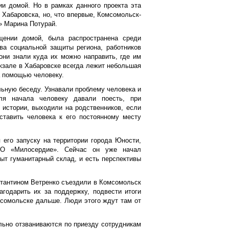
и домой. Но в рамках данного проекта эта
 Хабаровска, но, что впервые, Комсомольск-
» Марина Потурай.
ении домой, была распространена среди
ва социальной защиты региона, работников
они знали куда их можно направить, где им
кзале в Хабаровске всегда лежит небольшая
а помощью человеку.
ьную беседу. Узнавали проблему человека и
я начала человеку давали поесть, при
 истории, выходили на родственников, если
ставить человека к его постоянному месту
 его запуску на территории города Юности,
ОО «Милосердие». Сейчас он уже начал
ыт гуманитарный склад, и есть перспективы
стантином Ветренко съездили в Комсомольск
агодарить их за поддержку, подвести итоги
мсомольске дальше. Люди этого ждут там от
льно отзваниваются по приезду сотрудникам