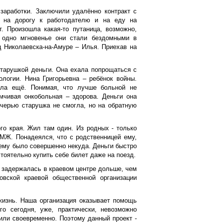
заработки. Заключили удалённо контракт с
о на дорогу к работодателю и на еду на
т. Произошла какая-то путаница, возможно,
В одно мгновенье они стали бездомными в
 Николаевска-на-Амуре – Илья. Приехав на
старушкой деньги. Она ехала попрощаться с
логии. Нина Григорьевна – ребёнок войны.
ила ещё. Понимая, что лучше больной не
мчивая онкобольная – здорова. Деньги она
очерью старушка не смогла, но на обратную
го края. Жил там один. Из родных - только
ПМЖ. Понадеялся, что с родственницей ему,
 ему было совершенно некуда. Деньги быстро
стоятельно купить себе билет даже на поезд.
 задержалась в краевом центре дольше, чем
овской краевой общественной организации
жизнь. Наша организация оказывает помощь
о сегодня, уже, практически, невозможно
или своевременно. Поэтому данный проект -