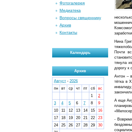
Фотогалерея
Медиатека
нескольк
Вопросы священнику
мошеннич
Архив
Комсомол
Контакты
заработки
Нина Гри
тяжелобо
Почти вс
Календарь
становит
тянула и
дорогу к 
Архив
Антон – 
Август
-
2026
тётка в 
инвалиду,
пн
вт
ср
чт
пт
сб
вс
закончили
1
2
А еще Ак
3
4
5
6
7
8
9
планиров
10
11
12
13
14
15
16
«Милосер
17
18
19
20
21
22
23
- Воврем
бездомны
24
25
26
27
28
29
30
социализ