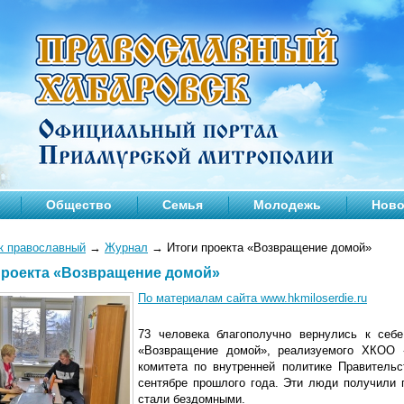
Общество
Семья
Молодежь
Ново
к православный
→
Журнал
→
Итоги проекта «Возвращение домой»
проекта «Возвращение домой»
По материалам сайта www.hkmiloserdie.ru
73 человека благополучно вернулись к себ
«Возвращение домой», реализуемого ХКОО 
комитета по внутренней политике Правитель
сентябре прошлого года. Эти люди получили 
стали бездомными.