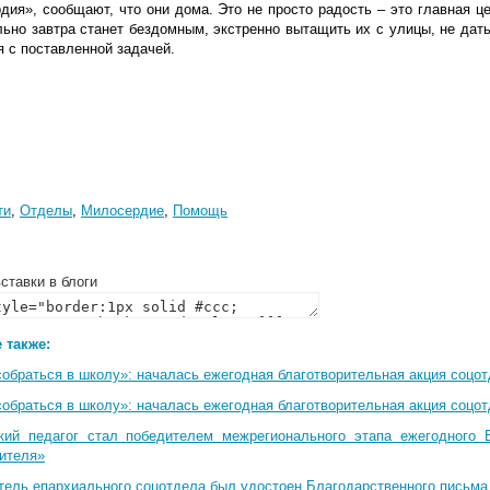
дия», сообщают, что они дома. Это не просто радость – это главная ц
льно завтра станет бездомным, экстренно вытащить их с улицы, не дат
 с поставленной задачей.
ти
,
Отделы
,
Милосердие
,
Помощь
ставки в блоги
 также:
собраться в школу»: началась ежегодная благотворительная акция соцо
собраться в школу»: началась ежегодная благотворительная акция соцо
кий педагог стал победителем межрегионального этапа ежегодного 
чителя»
тель епархиального соцотдела был удостоен Благодарственного письма