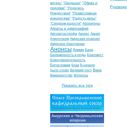
"Образ и
витязь"
"Ландыши"
Руководи
подобие"
"Поделись
Рождеством"
"Православная
инициатива"
"Радость веры"
"Синдром радости"
Аборигены
Аборты и демография
Автокатастрофа
Аксиос
Акция
Алкоголизм
Амурская епархия
Амурское благочиние
Анонсы
Армия
Бари
Беременность и роды
Благовест
Благотворительность
Богословие
Брак
В начале
Вера
было слово
Великий пост
Викариатство
Вопросы
Показать все теги