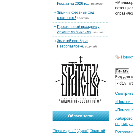
«Милосер
России на 2026 год.
palomnik
потенциа
Зимний Крестный ход
справился
состоится !
palomnik
Престольный праздник у
Архангела Михаила
palomnik
Золотой октябрь в
Петропавловке.
palomnik
Новос
Код для в
Смотрите
«Помоги 
«Помоги 
Облако тегов
Хабаровс
подвиг у
"Вера и дело"
"Душа"
"Золотой
Руководи