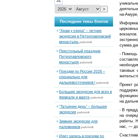
31
уникальн
деятельн
>
на-Амуре
Последние темы блогов
Информа
церковны
“Храм у озера” – летние
вокзалов
экскурсии в Петропавловский
экстренн
монастырь
palomnik
сумма де
Престольный праздник
- Помощь
Петропавловского
составл
монастыря
palomnik
необходи
таковых 
Поездки по России 2026 –
жительст
специально для
дальневосточников !
palomnik
Проект р
поддерж
Большие экскурсии для всех в
функцион
феврале и марте
palomnik
на дальн
“Татьянин день” – большая
- В пред
экскурсия
palomnik
на очере
работы. 
Зимние экскурсии для
нас, — д
паломников
palomnik
Счастлив
Идет запись в поездки по