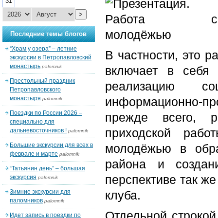
31
>
Последние темы блогов
“Храм у озера” – летние
В частности, это р
экскурсии в Петропавловский
монастырь
palomnik
включает в себя
Престольный праздник
реализацию со
Петропавловского
монастыря
информационно-пр
palomnik
Поездки по России 2026 –
прежде всего, 
специально для
приходской рабо
дальневосточников !
palomnik
Большие экскурсии для всех в
молодёжью в обра
феврале и марте
palomnik
района и создан
“Татьянин день” – большая
перспективе так же
экскурсия
palomnik
Зимние экскурсии для
клуба.
паломников
palomnik
Отдельной строко
Идет запись в поездки по