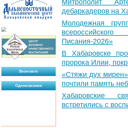
Митрополит Арт
дебаркадеров на Х
Молодежная груп
всероссийского
Писания-2026»
В Хабаровске пр
пророка Илии, пок
Вконтакте
«Стяжи дух мирен»
почтили память неб
Однокласники
Хабаровские св
встретились с вос