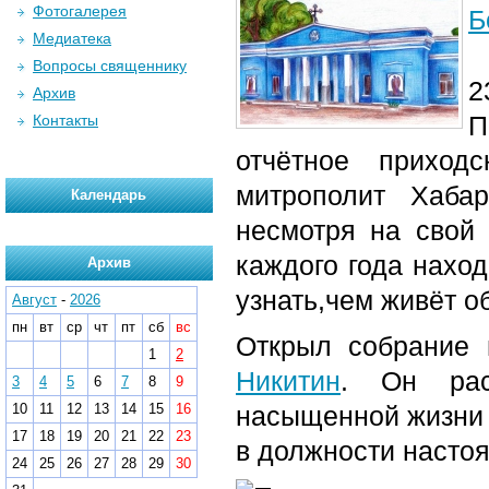
Фотогалерея
Б
Медиатека
Вопросы священнику
2
Архив
П
Контакты
отчётное приход
митрополит Хаба
Календарь
несмотря на свой 
каждого года нахо
Архив
узнать,чем живёт 
Август
-
2026
пн
вт
ср
чт
пт
сб
вс
Открыл собрание 
1
2
Никитин
. Он рас
3
4
5
6
7
8
9
10
11
12
13
14
15
16
насыщенной жизни п
17
18
19
20
21
22
23
в должности настоя
24
25
26
27
28
29
30