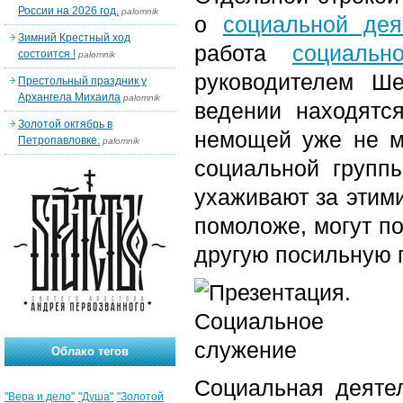
России на 2026 год.
palomnik
о
социальной дея
Зимний Крестный ход
работа
социальн
состоится !
palomnik
руководителем Ш
Престольный праздник у
Архангела Михаила
palomnik
ведении находятс
Золотой октябрь в
немощей уже не м
Петропавловке.
palomnik
социальной групп
ухаживают за этими
помоложе, могут п
другую посильную 
Облако тегов
Социальная деятел
"Вера и дело"
"Душа"
"Золотой