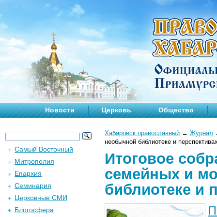
Новости
Церковь
Общество
Хабаровск православный
→
Журнал
необычной библиотеке и перспектива
Самый Восточный
Итоговое собр
Митрополия
семейных и м
Епархия
библиотеке и 
Семинария
Церковные СМИ
П
Блогосфера