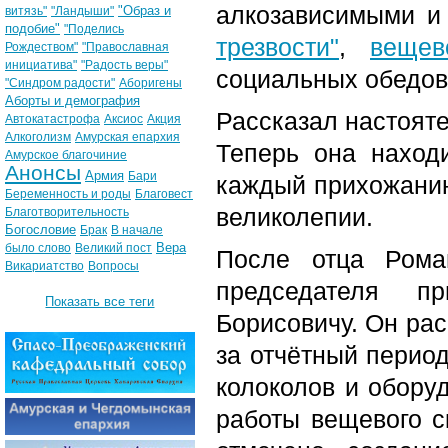
алкозависимыми и
"Образ и
витязь"
"Ландыши"
подобие"
"Поделись
трезвости"
,
вещев
Рождеством"
"Православная
инициатива"
"Радость веры"
социальных обедов
"Синдром радости"
Аборигены
Аборты и демография
Рассказал настоят
Автокатастрофа
Аксиос
Акция
Алкоголизм
Амурская епархия
Теперь она наход
Амурское благочиние
Анонсы
Армия
Бари
каждый прихожанин 
Беременность и роды
Благовест
великолепии.
Благотворительность
Богословие
Брак
В начале
Вера
было слово
Великий пост
После отца Рома
Викариатство
Вопросы
председателя пр
Показать все теги
Борисовичу. Он рас
за отчётный перио
колоколов и обору
работы вещевого с