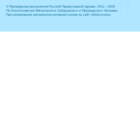
© Приамурская митрополия Русской Православной Церкви, 2012 - 2026
По благословению Митрополита Хабаровского и Приамурского Артемия.
При копировании материалов активная ссылка на сайт обязательна.