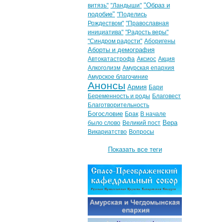
"Образ и
витязь"
"Ландыши"
подобие"
"Поделись
Рождеством"
"Православная
инициатива"
"Радость веры"
"Синдром радости"
Аборигены
Аборты и демография
Автокатастрофа
Аксиос
Акция
Алкоголизм
Амурская епархия
Амурское благочиние
Анонсы
Армия
Бари
Беременность и роды
Благовест
Благотворительность
Богословие
Брак
В начале
Вера
было слово
Великий пост
Викариатство
Вопросы
Показать все теги