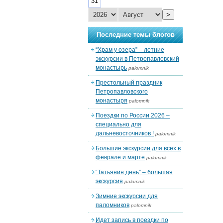
31
>
Последние темы блогов
“Храм у озера” – летние
экскурсии в Петропавловский
монастырь
palomnik
Престольный праздник
Петропавловского
монастыря
palomnik
Поездки по России 2026 –
специально для
дальневосточников !
palomnik
Большие экскурсии для всех в
феврале и марте
palomnik
“Татьянин день” – большая
экскурсия
palomnik
Зимние экскурсии для
паломников
palomnik
Идет запись в поездки по