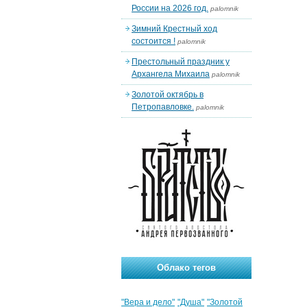
России на 2026 год.
palomnik
Зимний Крестный ход
состоится !
palomnik
Престольный праздник у
Архангела Михаила
palomnik
Золотой октябрь в
Петропавловке.
palomnik
Облако тегов
"Вера и дело"
"Душа"
"Золотой