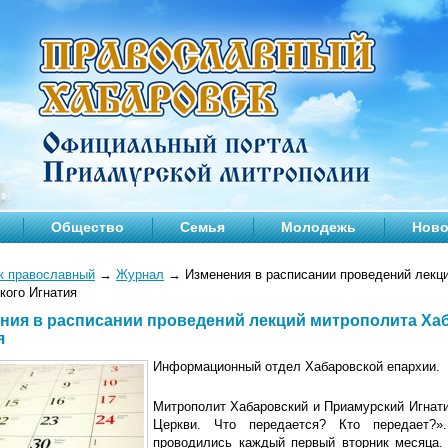
Общество
Семья
Молодежь
Ново
к православный
→
Журнал
→
Изменения в расписании проведений лекци
кого Игнатия
ния в расписании проведений лекций митрополита Ха
я
Информационный отдел Хабаровской епархии.
Митрополит Хабаровский и Приамурский Игнат
Церкви. Что передается? Кто передает?
проводились каждый первый вторник месяца.