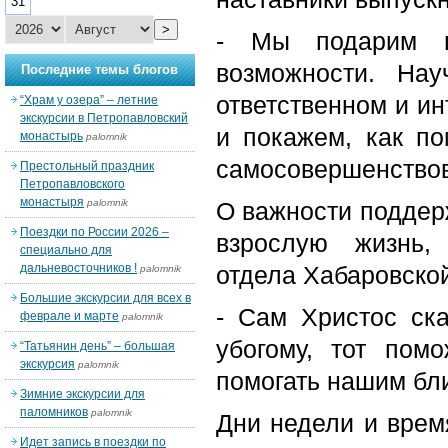
31
>
- Мы подарим в
возможности. На
Последние темы блогов
ответственном и ин
“Храм у озера” – летние
экскурсии в Петропавловский
и покажем, как п
монастырь
palomnik
самосовершенствова
Престольный праздник
Петропавловского
монастыря
palomnik
О важности поддер
Поездки по России 2026 –
взрослую жизнь,
специально для
дальневосточников !
отдела Хабаровско
palomnik
Большие экскурсии для всех в
- Сам Христос ска
феврале и марте
palomnik
убогому, тот пом
“Татьянин день” – большая
экскурсия
palomnik
помогать нашим бл
Зимние экскурсии для
паломников
palomnik
Дни недели и врем
Идет запись в поездки по