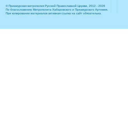
© Приамурская митрополия Русской Православной Церкви, 2012 - 2026
По благословению Митрополита Хабаровского и Приамурского Артемия.
При копировании материалов активная ссылка на сайт обязательна.