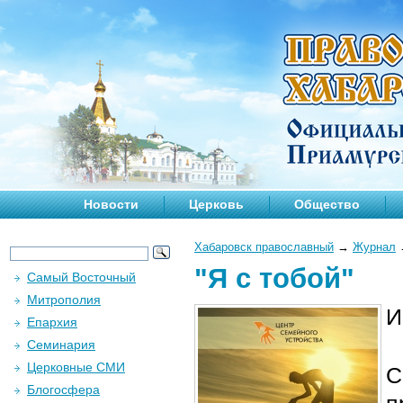
Новости
Церковь
Общество
Хабаровск православный
→
Журнал
"Я с тобой"
Самый Восточный
Митрополия
И
Епархия
Семинария
Церковные СМИ
С
Блогосфера