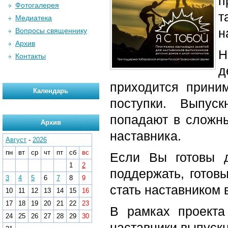
п
Фотогалерея
т
Медиатека
н
Вопросы священнику
Архив
Н
Контакты
д
приходится прини
Календарь
поступки. Выпус
попадают в сложн
Архив
наставника.
Август
-
2026
пн
вт
ср
чт
пт
сб
вс
Если Вы готовы 
1
2
поддержать, готов
3
4
5
6
7
8
9
стать наставником 
10
11
12
13
14
15
16
17
18
19
20
21
22
23
В рамках проекта
24
25
26
27
28
29
30
наставники выпускн