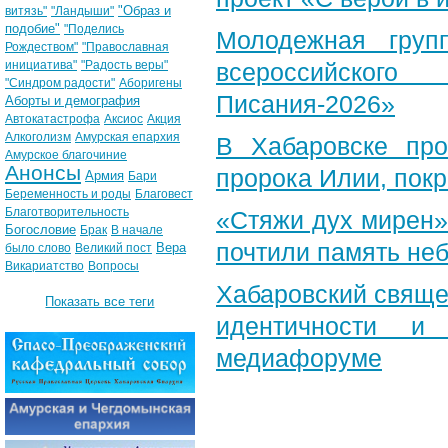
"Образ и
витязь"
"Ландыши"
подобие"
"Поделись
Молодежная груп
Рождеством"
"Православная
инициатива"
"Радость веры"
всероссийского
"Синдром радости"
Аборигены
Писания-2026»
Аборты и демография
Автокатастрофа
Аксиос
Акция
Алкоголизм
Амурская епархия
В Хабаровске пр
Амурское благочиние
Анонсы
пророка Илии, пок
Армия
Бари
Беременность и роды
Благовест
Благотворительность
«Стяжи дух мирен»
Богословие
Брак
В начале
почтили память неб
Вера
было слово
Великий пост
Викариатство
Вопросы
Хабаровский свяще
Показать все теги
идентичности и
медиафоруме