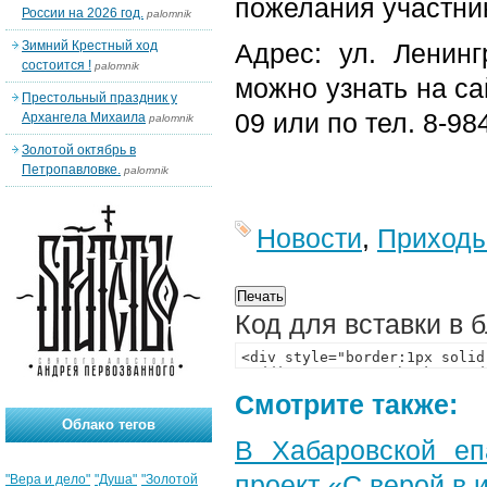
пожелания участник
России на 2026 год.
palomnik
Зимний Крестный ход
Адрес: ул. Ленин
состоится !
palomnik
можно узнать на с
Престольный праздник у
09 или по тел. 8-9
Архангела Михаила
palomnik
Золотой октябрь в
Петропавловке.
palomnik
Новости
,
Приход
Код для вставки в 
Смотрите также:
Облако тегов
В Хабаровской еп
проект «С верой в
"Вера и дело"
"Душа"
"Золотой