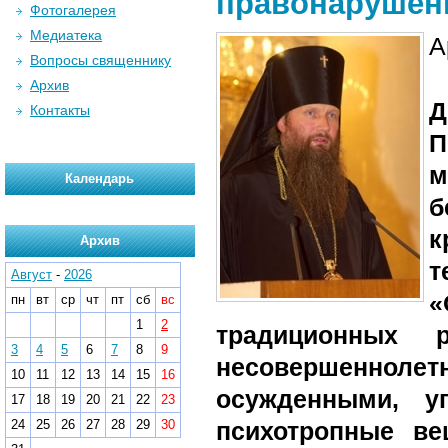
правонарушен
Фотогалерея
Медиатека
А
Вопросы священнику
Архив
Д
Контакты
П
м
Календарь
б
к
Архив
т
Август
-
2026
«
пн
вт
ср
чт
пт
сб
вс
1
2
традиционных 
3
4
5
6
7
8
9
несовершеннолет
10
11
12
13
14
15
16
осужденными, уп
17
18
19
20
21
22
23
24
25
26
27
28
29
30
психотропные ве