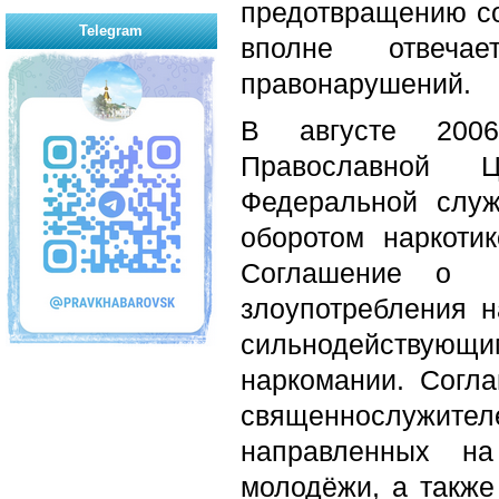
предотвращению со
Telegram
вполне отвеча
правонарушений.
В августе 2006
Православной 
Федеральной слу
оборотом наркоти
Соглашение о
злоупотребления н
сильнодейству
наркомании. Согл
священнослужите
направленных на
молодёжи, а также