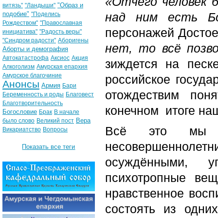
«Отчего человек 
"Образ и
витязь"
"Ландыши"
подобие"
над ним есть Б
"Поделись
Рождеством"
"Православная
персонажей Достое
инициатива"
"Радость веры"
"Синдром радости"
Аборигены
нет, то всё позв
Аборты и демография
Автокатастрофа
Аксиос
Акция
зиждется на песк
Алкоголизм
Амурская епархия
Амурское благочиние
российское госуда
Анонсы
Армия
Бари
отождествим поня
Беременность и роды
Благовест
Благотворительность
конечном
итоге на
Богословие
Брак
В начале
Вера
было слово
Великий пост
Всё это мы 
Викариатство
Вопросы
несовершенноле
Показать все теги
осуждёнными, уп
психотропные вещ
нравственное восп
состоять из одни