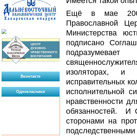
Имеется такой опыт
Ещё в мае 2000
Православной Це
Министерства юс
подписано Соглаш
подразумевает
священнослужите
изоляторах, и 
Вконтакте
исправительных кол
исполнительной с
Однокласники
нравственности дл
обязанностей.
И 
сторонами на прот
подследствен