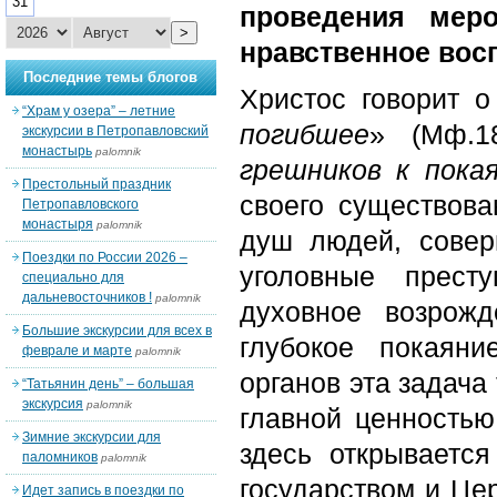
31
проведения меро
>
нравственное вос
Последние темы блогов
Христос говорит о
“Храм у озера” – летние
погибшее
» (Мф.1
экскурсии в Петропавловский
монастырь
palomnik
грешников к пока
Престольный праздник
своего существова
Петропавловского
монастыря
palomnik
душ людей, совер
Поездки по России 2026 –
уголовные прест
специально для
дальневосточников !
palomnik
духовное возрож
Большие экскурсии для всех в
глубокое покаяни
феврале и марте
palomnik
органов эта задача
“Татьянин день” – большая
экскурсия
palomnik
главной ценностью
Зимние экскурсии для
здесь открываетс
паломников
palomnik
государством и Це
Идет запись в поездки по