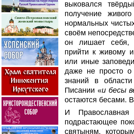
выковался твёрды
получение живог
нормальных чистых
своём непосредстве
он лишает себя, 
прийти к живому и
или иные заповеди
даже не просто о
знаний в области
Писании «
и бесы 
остаются бесами. В
И Православная
подрастающее поко
святыням, которы