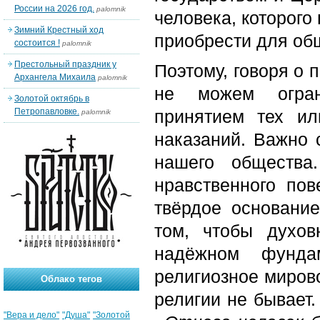
России на 2026 год.
palomnik
человека, которого
Зимний Крестный ход
приобрести для об
состоится !
palomnik
Престольный праздник у
Поэтому, говоря о 
Архангела Михаила
palomnik
не можем огран
Золотой октябрь в
Петропавловке.
принятием тех и
palomnik
наказаний. Важно 
нашего общества
нравственного по
твёрдое основани
том, чтобы духов
надёжном фунда
религиозное мирово
Облако тегов
религии не бывает.
"Вера и дело"
"Душа"
"Золотой