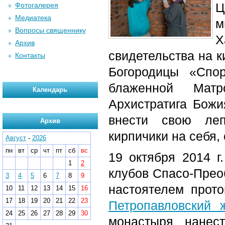
Ц
Фотогалерея
Медиатека
м
Вопросы священнику
Х
Архив
свидетельства на 
Контакты
Богородицы «Спор
блаженной Матро
Календарь
Архистратига Божи
внести свою леп
Архив
кирпичики на себя,
Август
-
2026
пн
вт
ср
чт
пт
сб
вс
19 октября 2014 г
1
2
клубов Спасо-Прео
3
4
5
6
7
8
9
настоятелем прот
10
11
12
13
14
15
16
17
18
19
20
21
22
23
Петропавловский 
24
25
26
27
28
29
30
монастыря нанес