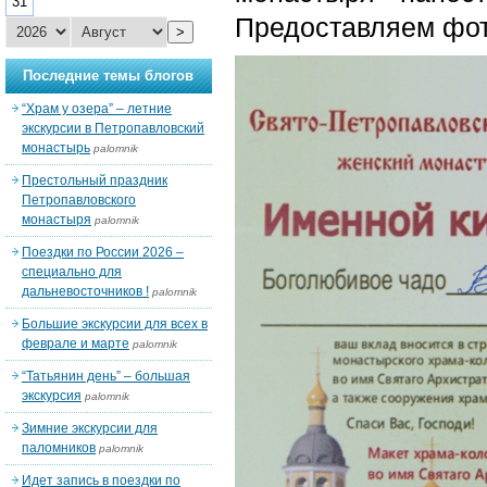
31
Предоставляем фото
>
Последние темы блогов
“Храм у озера” – летние
экскурсии в Петропавловский
монастырь
palomnik
Престольный праздник
Петропавловского
монастыря
palomnik
Поездки по России 2026 –
специально для
дальневосточников !
palomnik
Большие экскурсии для всех в
феврале и марте
palomnik
“Татьянин день” – большая
экскурсия
palomnik
Зимние экскурсии для
паломников
palomnik
Идет запись в поездки по