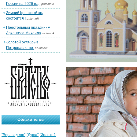
России на 2026 год.
palomnik
Зимний Крестный ход
состоится !
palomnik
Престольный праздник у
Архангела Михаила
palomnik
Золотой октябрь в
Петропавловке.
palomnik
Облако тегов
"Вера и дело"
"Душа"
"Золотой