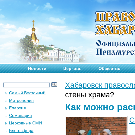
Новости
Церковь
Общество
Хабаровск правосл
Самый Восточный
стены храма?
Митрополия
Как можно рас
Епархия
Семинария
С
Церковные СМИ
Блогосфера