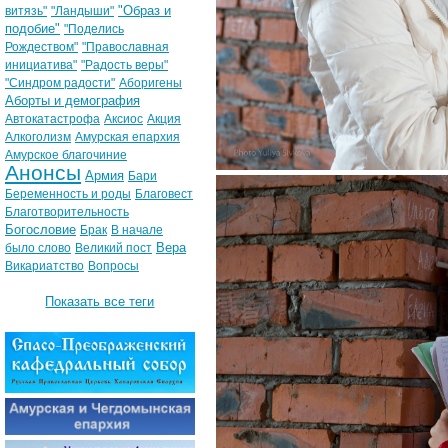
"Образ и
витязь"
"Ландыши"
подобие"
"Поделись
Рождеством"
"Православная
инициатива"
"Радость веры"
"Синдром радости"
Аборигены
Аборты и демография
Автокатастрофа
Аксиос
Акция
Алкоголизм
Амурская епархия
Амурское благочиние
Анонсы
Армия
Бари
Беременность и роды
Благовест
Благотворительность
Богословие
Брак
В начале
Вера
было слово
Великий пост
Викариатство
Вопросы
Показать все теги