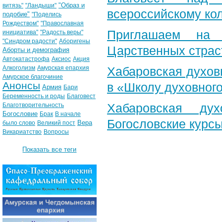
"Образ и
витязь"
"Ландыши"
всероссийскому ко
подобие"
"Поделись
Рождеством"
"Православная
Приглашаем на 
инициатива"
"Радость веры"
"Синдром радости"
Аборигены
Царственных страс
Аборты и демография
Автокатастрофа
Аксиос
Акция
Алкоголизм
Амурская епархия
Хабаровская духов
Амурское благочиние
Анонсы
в «Школу духовног
Армия
Бари
Беременность и роды
Благовест
Хабаровская ду
Благотворительность
Богословие
Брак
В начале
Богословские курс
Вера
было слово
Великий пост
Викариатство
Вопросы
Показать все теги