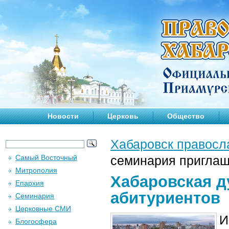
Новости
Церковь
Общество
Хабаровск правосл
Самый Восточный
семинария приглаш
Митрополия
Хабаровская д
Епархия
абитуриентов
Семинария
Церковные СМИ
И
Блогосфера