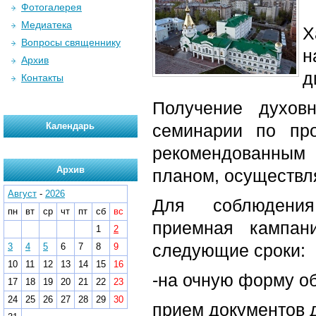
Фотогалерея
Медиатека
Х
Вопросы священнику
н
Архив
д
Контакты
Получение духов
Календарь
семинарии по про
рекомендованны
Архив
планом, осуществля
Август
-
2026
Для соблюдения 
пн
вт
ср
чт
пт
сб
вс
приемная кампан
1
2
следующие сроки:
3
4
5
6
7
8
9
10
11
12
13
14
15
16
-на очную форму о
17
18
19
20
21
22
23
24
25
26
27
28
29
30
прием документов д