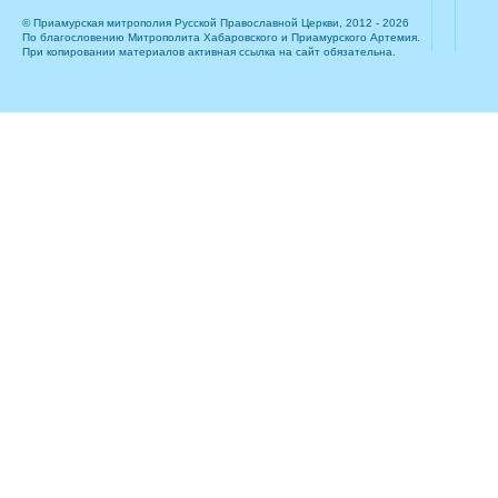
© Приамурская митрополия Русской Православной Церкви, 2012 - 2026
По благословению Митрополита Хабаровского и Приамурского Артемия.
При копировании материалов активная ссылка на сайт обязательна.