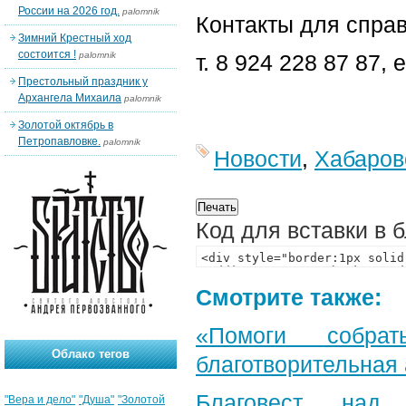
России на 2026 год.
palomnik
Контакты для справ
Зимний Крестный ход
состоится !
palomnik
т. 8 924 228 87 87, 
Престольный праздник у
Архангела Михаила
palomnik
Золотой октябрь в
Петропавловке.
palomnik
Новости
,
Хабаров
Код для вставки в 
Смотрите также:
«Помоги собра
Облако тегов
благотворительная
Благовест над
"Вера и дело"
"Душа"
"Золотой