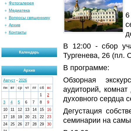
Фотогалерея
Медиатека
6
Вопросы священнику
с
Архив
д
Контакты
В 12:00 - сбор уч
Календарь
Тургенева, 26 (пл. 
В программе:
Архив
Обзорная экску
Август
-
2026
аудиторий, комнат
пн
вт
ср
чт
пт
сб
вс
1
2
духовного сердца 
3
4
5
6
7
8
9
Дегустация собств
10
11
12
13
14
15
16
17
18
19
20
21
22
23
семинарии на самы
24
25
26
27
28
29
30