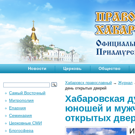
Новости
Церковь
Общество
Хабаровск православный
→
Журнал
день открытых дверей
Самый Восточный
Хабаровская д
Митрополия
юношей и мужчи
Епархия
открытых две
Семинария
Церковные СМИ
И
Блогосфера