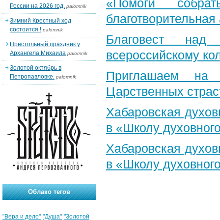
«Помоги собра
России на 2026 год.
palomnik
благотворительная
Зимний Крестный ход
состоится !
palomnik
Благовест над
Престольный праздник у
всероссийскому ко
Архангела Михаила
palomnik
Золотой октябрь в
Приглашаем на 
Петропавловке.
palomnik
Царственных страс
Хабаровская духов
в «Школу духовног
Хабаровская духов
в «Школу духовног
Облако тегов
"Вера и дело"
"Душа"
"Золотой