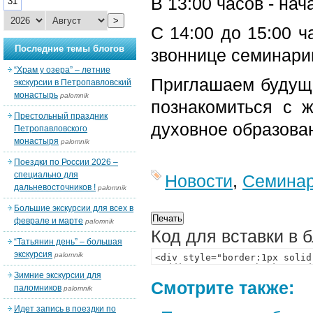
В 13:00 часов - на
31
>
С 14:00 до 15:00 ч
Последние темы блогов
звоннице семинари
“Храм у озера” – летние
Приглашаем будущих
экскурсии в Петропавловский
монастырь
palomnik
познакомиться с 
Престольный праздник
духовное образован
Петропавловского
монастыря
palomnik
Поездки по России 2026 –
специально для
Новости
,
Семина
дальневосточников !
palomnik
Большие экскурсии для всех в
феврале и марте
palomnik
Код для вставки в 
“Татьянин день” – большая
экскурсия
palomnik
Зимние экскурсии для
Смотрите также:
паломников
palomnik
Идет запись в поездки по