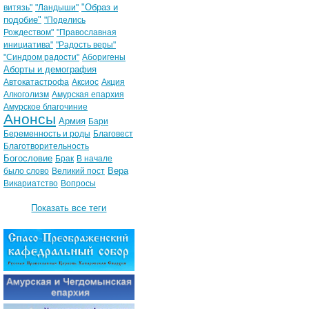
"Образ и
витязь"
"Ландыши"
подобие"
"Поделись
Рождеством"
"Православная
инициатива"
"Радость веры"
"Синдром радости"
Аборигены
Аборты и демография
Автокатастрофа
Аксиос
Акция
Алкоголизм
Амурская епархия
Амурское благочиние
Анонсы
Армия
Бари
Беременность и роды
Благовест
Благотворительность
Богословие
Брак
В начале
Вера
было слово
Великий пост
Викариатство
Вопросы
Показать все теги