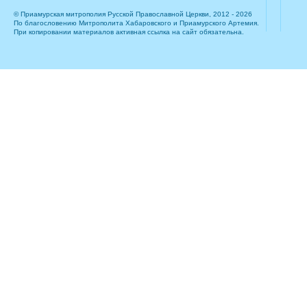
© Приамурская митрополия Русской Православной Церкви, 2012 - 2026
По благословению Митрополита Хабаровского и Приамурского Артемия.
При копировании материалов активная ссылка на сайт обязательна.