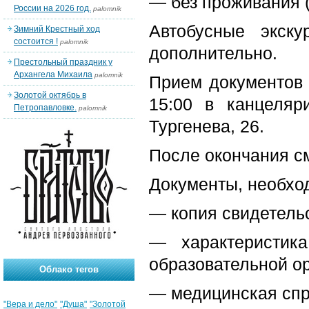
— без проживания (
России на 2026 год.
palomnik
Автобусные экск
Зимний Крестный ход
состоится !
palomnik
дополнительно.
Престольный праздник у
Архангела Михаила
palomnik
Прием документов 
Золотой октябрь в
15:00 в канцеляр
Петропавловке.
palomnik
Тургенева, 26.
После окончания с
Документы, необхо
— копия свидетель
— характеристик
образовательной ор
Облако тегов
— медицинская спр
"Вера и дело"
"Душа"
"Золотой