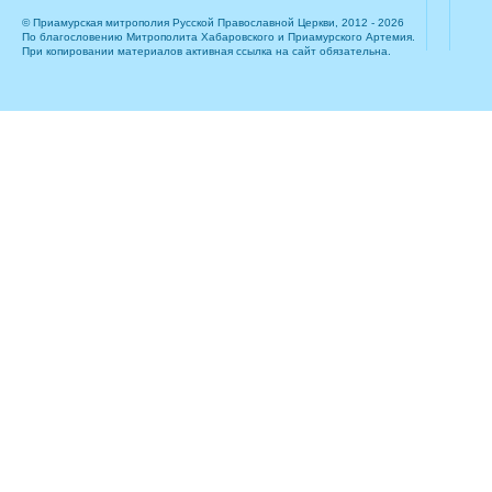
© Приамурская митрополия Русской Православной Церкви, 2012 - 2026
По благословению Митрополита Хабаровского и Приамурского Артемия.
При копировании материалов активная ссылка на сайт обязательна.