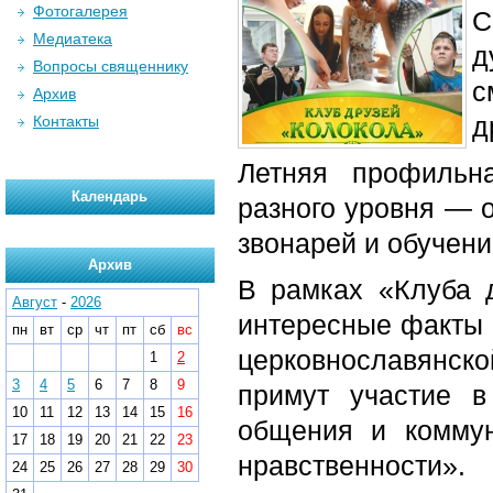
Фотогалерея
С
Медиатека
д
Вопросы священнику
с
Архив
д
Контакты
Летняя профильн
Календарь
разного уровня — 
звонарей и обучени
Архив
В рамках «Клуба 
Август
-
2026
интересные факты 
пн
вт
ср
чт
пт
сб
вс
церковнославянско
1
2
3
4
5
6
7
8
9
примут участие в
10
11
12
13
14
15
16
общения и коммун
17
18
19
20
21
22
23
нравственности».
24
25
26
27
28
29
30