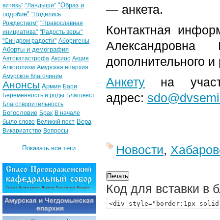
"Образ и
витязь"
"Ландыши"
— анкета.
подобие"
"Поделись
Рождеством"
"Православная
Контактная информ
инициатива"
"Радость веры"
"Синдром радости"
Аборигены
Александровна 
Аборты и демография
дополнительного и 
Автокатастрофа
Аксиос
Акция
Алкоголизм
Амурская епархия
Амурское благочиние
Анкету
на участи
Анонсы
Армия
Бари
адрес:
sdo@dvsemin
Беременность и роды
Благовест
Благотворительность
Богословие
Брак
В начале
Вера
было слово
Великий пост
Викариатство
Вопросы
Новости
,
Хабаров
Показать все теги
Код для вставки в 