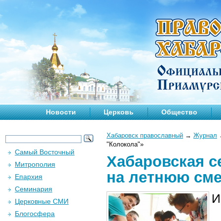
Новости
Церковь
Общество
Хабаровск православный
→
Журнал
"Колокола"»
Самый Восточный
Хабаровская с
Митрополия
на летнюю сме
Епархия
Семинария
И
Церковные СМИ
Блогосфера