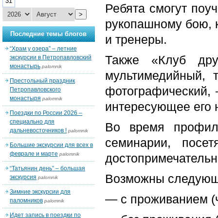
31
Ребята смогут поуч
>
рукопашному бою, 
Последние темы блогов
и тренеры.
“Храм у озера” – летние
Также «Клуб дру
экскурсии в Петропавловский
монастырь
palomnik
мультимедийный, т
Престольный праздник
фотографический, 
Петропавловского
монастыря
palomnik
интересующее его 
Поездки по России 2026 –
специально для
Во время профил
дальневосточников !
palomnik
семинарии, посе
Большие экскурсии для всех в
феврале и марте
palomnik
достопримечательн
“Татьянин день” – большая
Возможны следующи
экскурсия
palomnik
Зимние экскурсии для
— с проживанием (
паломников
palomnik
Идет запись в поездки по