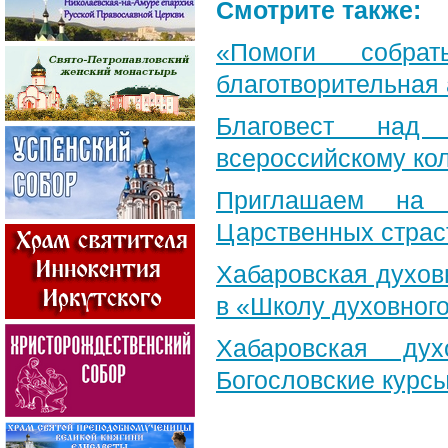
Смотрите также:
«Помоги собра
благотворительная
Благовест над
всероссийскому ко
Приглашаем на 
Царственных страс
Хабаровская духов
в «Школу духовног
Хабаровская ду
Богословские курс