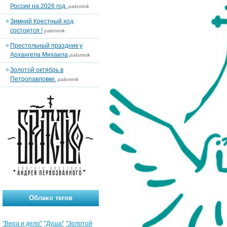
России на 2026 год.
palomnik
Зимний Крестный ход
состоится !
palomnik
Престольный праздник у
Архангела Михаила
palomnik
Золотой октябрь в
Петропавловке.
palomnik
Облако тегов
"Вера и дело"
"Душа"
"Золотой