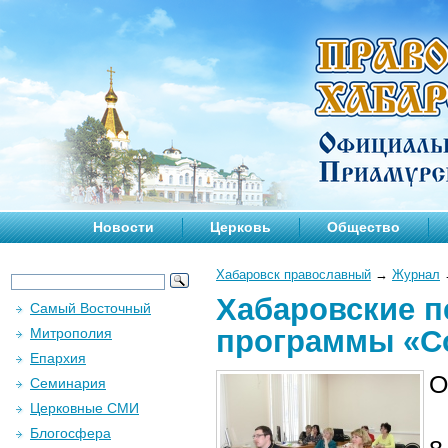
Новости
Церковь
Общество
Хабаровск православный
→
Журнал
Хабаровские п
Самый Восточный
программы «С
Митрополия
Епархия
О
Семинария
Церковные СМИ
Блогосфера