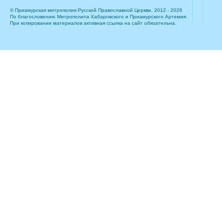
© Приамурская митрополия Русской Православной Церкви, 2012 - 2026
По благословению Митрополита Хабаровского и Приамурского Артемия.
При копировании материалов активная ссылка на сайт обязательна.