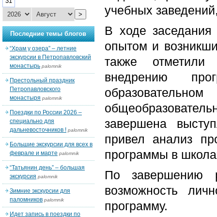
31
учебных заведений
>
В ходе заседания
Последние темы блогов
опытом и возникши
“Храм у озера” – летние
экскурсии в Петропавловский
также отметили
монастырь
palomnik
внедрению про
Престольный праздник
Петропавловского
образователь
монастыря
palomnik
общеобразовательн
Поездки по России 2026 –
завершена высту
специально для
дальневосточников !
palomnik
привел анализ пр
Большие экскурсии для всех в
программы в школа
феврале и марте
palomnik
“Татьянин день” – большая
По завершению р
экскурсия
palomnik
возможность лич
Зимние экскурсии для
паломников
palomnik
программу.
Идет запись в поездки по