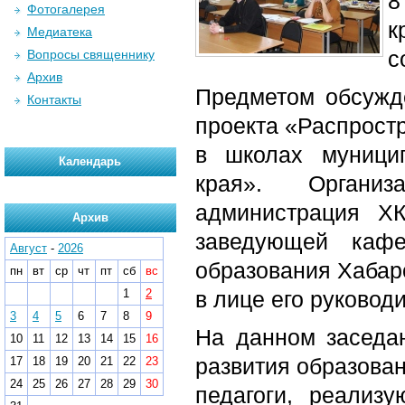
8
Фотогалерея
к
Медиатека
с
Вопросы священнику
Архив
Предметом обсужде
Контакты
проекта «Распрост
в школах муници
Календарь
края». Органи
администрация Х
Архив
заведующей кафе
Август
-
2026
образования Хабар
пн
вт
ср
чт
пт
сб
вс
1
2
в лице его руковод
3
4
5
6
7
8
9
На данном заседан
10
11
12
13
14
15
16
развития образован
17
18
19
20
21
22
23
24
25
26
27
28
29
30
педагоги, реализ