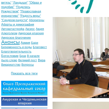
"Образ и
витязь"
"Ландыши"
подобие"
"Поделись
Рождеством"
"Православная
инициатива"
"Радость веры"
"Синдром радости"
Аборигены
Аборты и демография
Автокатастрофа
Аксиос
Акция
Алкоголизм
Амурская епархия
Амурское благочиние
Анонсы
Армия
Бари
Беременность и роды
Благовест
Благотворительность
Богословие
Брак
В начале
Вера
было слово
Великий пост
Викариатство
Вопросы
Показать все теги