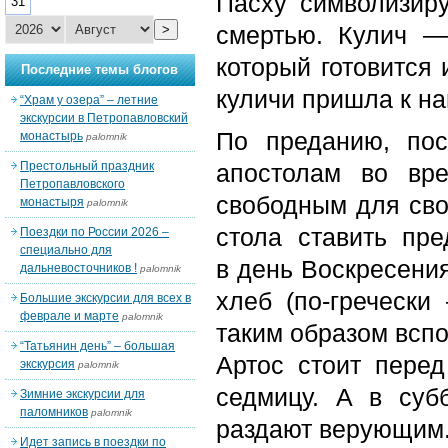
Пасху символизир
31
смертью. Кулич —
>
который готовится 
Последние темы блогов
куличи пришла к на
“Храм у озера” – летние
экскурсии в Петропавловский
По преданию, пос
монастырь
palomnik
Престольный праздник
апостолам во вре
Петропавловского
свободным для сво
монастыря
palomnik
стола ставить пр
Поездки по России 2026 –
специально для
в день Воскресения
дальневосточников !
palomnik
хлеб (по-гречески
Большие экскурсии для всех в
феврале и марте
palomnik
таким образом вспо
“Татьянин день” – большая
Артос стоит пере
экскурсия
palomnik
седмицу. А в суб
Зимние экскурсии для
паломников
palomnik
раздают верующим
Идет запись в поездки по