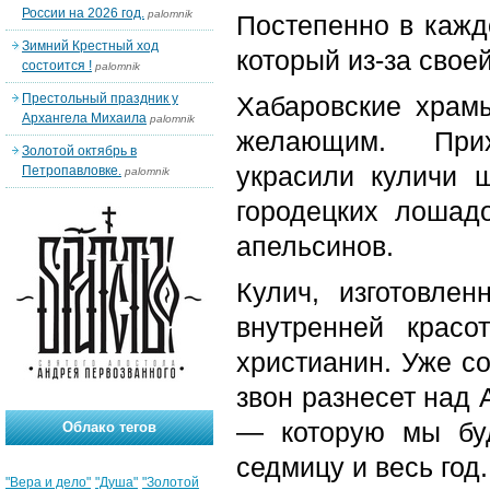
России на 2026 год.
palomnik
Постепенно в каждо
Зимний Крестный ход
который из-за свое
состоится !
palomnik
Престольный праздник у
Хабаровские храмы
Архангела Михаила
palomnik
желающим. Прих
Золотой октябрь в
украсили куличи 
Петропавловке.
palomnik
городецких лошад
апельсинов.
Кулич, изготовле
внутренней красо
христианин. Уже со
звон разнесет над 
— которую мы бу
Облако тегов
седмицу и весь год.
"Вера и дело"
"Душа"
"Золотой