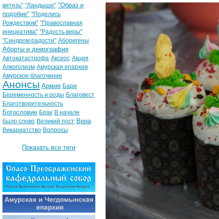
"Образ и
витязь"
"Ландыши"
подобие"
"Поделись
Рождеством"
"Православная
инициатива"
"Радость веры"
"Синдром радости"
Аборигены
Аборты и демография
Автокатастрофа
Аксиос
Акция
Алкоголизм
Амурская епархия
Амурское благочиние
Анонсы
Армия
Бари
Беременность и роды
Благовест
Благотворительность
Богословие
Брак
В начале
Вера
было слово
Великий пост
Викариатство
Вопросы
Показать все теги