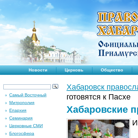
Новости
Церковь
Общество
Хабаровск правосл
Самый Восточный
готовятся к Пасхе
Митрополия
Хабаровские п
Епархия
Семинария
И
Церковные СМИ
Блогосфера