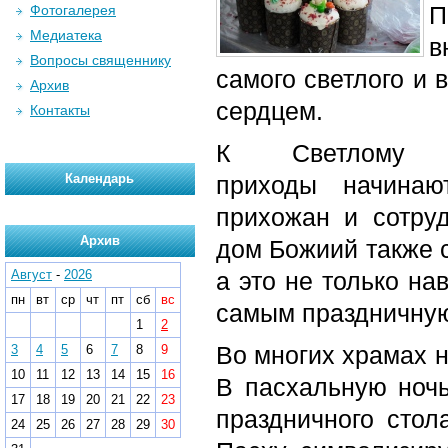
П
Фотогалерея
Медиатека
Вопросы священнику
самого светлого и 
Архив
сердцем.
Контакты
К Светлому Х
Календарь
приходы начинаю
прихожан и сотруд
Архив
дом Божиий также с
Август
-
2026
а это не только на
пн
вт
ср
чт
пт
сб
вс
самым праздничную
1
2
Во многих храмах н
3
4
5
6
7
8
9
10
11
12
13
14
15
16
В пасхальную ночь
17
18
19
20
21
22
23
праздничного стол
24
25
26
27
28
29
30