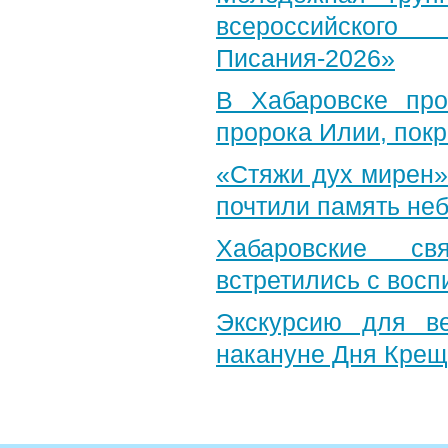
всероссийского
Писания-2026»
В Хабаровске пр
пророка Илии, пок
«Стяжи дух мирен»
почтили память неб
Хабаровские св
встретились с вос
Экскурсию для в
накануне Дня Крещ