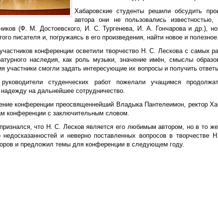
Хабаровские студенты решили обсудить про
автора они не пользовались известностью,
иков (Ф. М. Достоевского, И. С. Тургенева, И. А. Гончарова и др.), 
того писателя и, погружаясь в его произведения, найти новое и полезное
участников конференции осветили творчество Н. С. Лескова с самых ра
ратурного наследия, как роль музыки, значение имён, смыслы образо
ия участники смогли задать интересующие их вопросы и получить ответы
 руководители студенческих работ пожелали учащимся продолжа
 надежду на дальнейшее сотрудничество.
ение конференции преосвященнейший Владыка Пантелеимон, ректор Хаб
ам конференции с заключительным словом.
признался, что Н. С. Лесков является его любимым автором, но в то ж
о недосказанностей и неверно поставленных вопросов в творчестве Н
торов и предложил темы для конференции в следующем году.