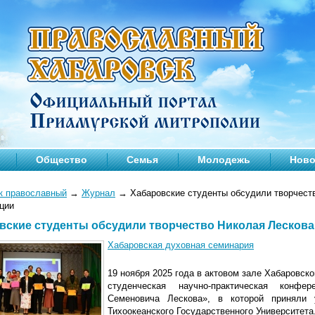
Общество
Семья
Молодежь
Ново
к православный
→
Журнал
→
Хабаровские студенты обсудили творчест
ции
вские студенты обсудили творчество Николая Лесков
Хабаровская духовная семинария
19 ноября 2025 года в актовом зале Хабаровс
студенческая научно-практическая конфе
Семеновича Лескова», в которой приняли 
Тихоокеанского Государственного Университета