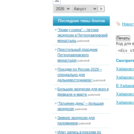
31
>
Последние темы блогов
Новос
“Храм у озера” – летние
экскурсии в Петропавловский
монастырь
palomnik
Код для в
Престольный праздник
Петропавловского
монастыря
Смотрите
palomnik
Хабаровс
Поездки по России 2026 –
специально для
Хабаровс
дальневосточников !
palomnik
В Хабаро
Большие экскурсии для всех в
Хабаровс
феврале и марте
palomnik
Хабаровс
“Татьянин день” – большая
экскурсия
palomnik
Зимние экскурсии для
паломников
palomnik
Идет запись в поездки по