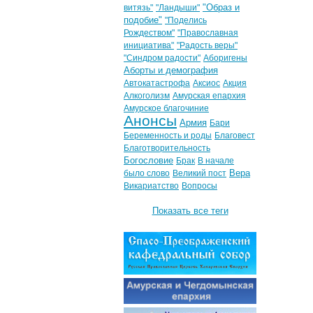
"Образ и
витязь"
"Ландыши"
подобие"
"Поделись
Рождеством"
"Православная
инициатива"
"Радость веры"
"Синдром радости"
Аборигены
Аборты и демография
Автокатастрофа
Аксиос
Акция
Алкоголизм
Амурская епархия
Амурское благочиние
Анонсы
Армия
Бари
Беременность и роды
Благовест
Благотворительность
Богословие
Брак
В начале
Вера
было слово
Великий пост
Викариатство
Вопросы
Показать все теги