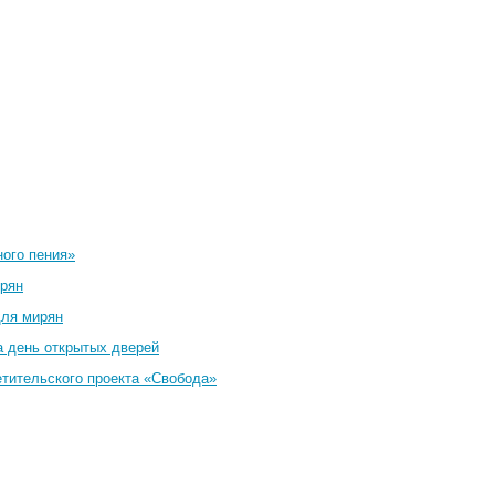
ного пения»
ирян
для мирян
а день открытых дверей
етительского проекта «Свобода»