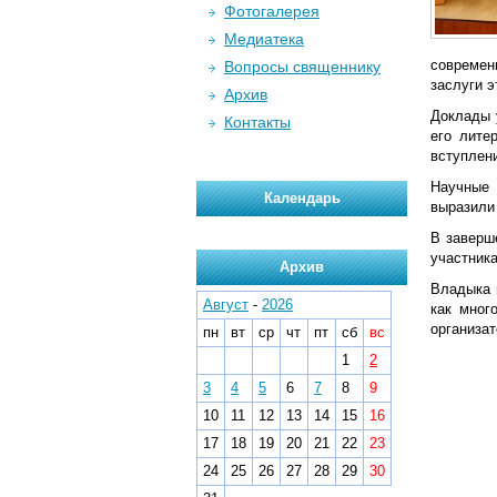
Фотогалерея
Медиатека
современн
Вопросы священнику
заслуги э
Архив
Доклады 
Контакты
его лите
вступлен
Научные
Календарь
выразили
В заверш
участник
Архив
Владыка 
Август
-
2026
как мног
организа
пн
вт
ср
чт
пт
сб
вс
1
2
3
4
5
6
7
8
9
10
11
12
13
14
15
16
17
18
19
20
21
22
23
24
25
26
27
28
29
30