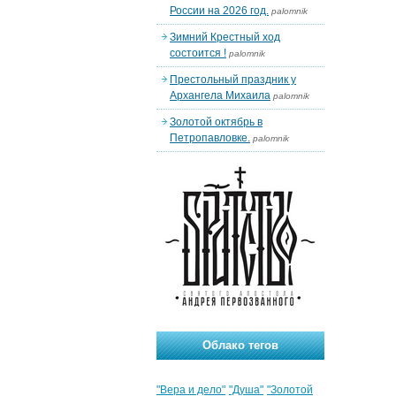
России на 2026 год.
palomnik
Зимний Крестный ход
состоится !
palomnik
Престольный праздник у
Архангела Михаила
palomnik
Золотой октябрь в
Петропавловке.
palomnik
Облако тегов
"Вера и дело"
"Душа"
"Золотой