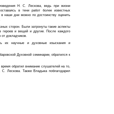
изведения Н. С. Лескова, ведь при жизни
 оставаясь в тени работ более известных
но в наши дни можно по достоинству оценить
.
зных сторон. Были затронуты такие аспекты
в героев и вещей и другие. После каждого
 от докладчиков.
ть их научные и духовные изыскания и
аровской Духовной семинарии, обратился к
е время обратил внимание слушателей на то,
. С. Лескова. Также Владыка поблагодарил