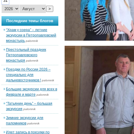
31
>
Последние темы блогов
“Храм у озера” – летние
экскурсии в Петропавловский
монастырь
palomnik
Престольный праздник
Петропавловского
монастыря
palomnik
Поездки по России 2026 –
специально для
дальневосточников !
palomnik
Большие экскурсии для всех в
феврале и марте
palomnik
“Татьянин день” – большая
экскурсия
palomnik
Зимние экскурсии для
паломников
palomnik
Идет запись в поездки по