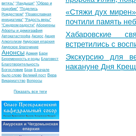
"Образ и
витязь"
"Ландыши"
подобие"
"Поделись
«Стяжи дух мирен»
Рождеством"
"Православная
почтили память неб
инициатива"
"Радость веры"
"Синдром радости"
Аборигены
Аборты и демография
Хабаровские св
Автокатастрофа
Аксиос
Акция
Алкоголизм
Амурская епархия
встретились с вос
Амурское благочиние
Анонсы
Армия
Бари
Экскурсию для в
Беременность и роды
Благовест
Благотворительность
накануне Дня Крещ
Богословие
Брак
В начале
Вера
было слово
Великий пост
Викариатство
Вопросы
Показать все теги