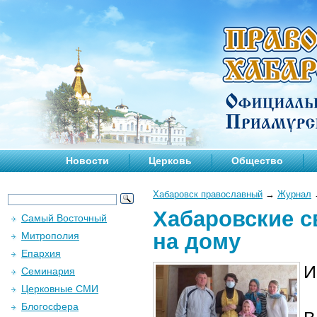
Новости
Церковь
Общество
Хабаровск православный
→
Журнал
Хабаровские 
Самый Восточный
на дому
Митрополия
Епархия
И
Семинария
Церковные СМИ
Блогосфера