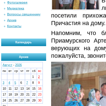
В
Фотогалерея
л
Медиатека
посетили прихож
Вопросы священнику
Архив
Причастия на дому.
Контакты
Напомним, что б
Приамурского Арт
Календарь
верующих на дому
пожалуйста, звонит
Архив
Август
-
2026
пн
вт
ср
чт
пт
сб
вс
1
2
3
4
5
6
7
8
9
10
11
12
13
14
15
16
17
18
19
20
21
22
23
24
25
26
27
28
29
30