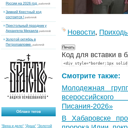
России на 2026 год.
palomnik
Зимний Крестный ход
состоится !
palomnik
Престольный праздник у
Новости
,
Приход
Архангела Михаила
palomnik
Золотой октябрь в
Петропавловке.
palomnik
Код для вставки в 
Смотрите также:
Молодежная груп
всероссийского
Писания-2026»
Облако тегов
В Хабаровске пр
пророка Илии, пок
"Вера и дело"
"Душа"
"Золотой