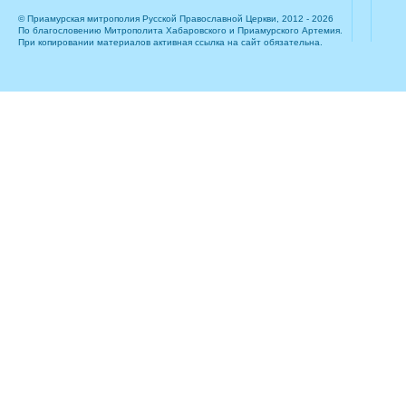
© Приамурская митрополия Русской Православной Церкви, 2012 - 2026
По благословению Митрополита Хабаровского и Приамурского Артемия.
При копировании материалов активная ссылка на сайт обязательна.