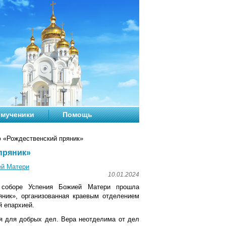
мученики
Помощь
 «Рождественский пряник»
пряник»
ей Матери
10.01.2024
 соборе Успения Божией Матери прошла
яник», организованная краевым отделением
 епархией.
я для добрых дел. Вера неотделима от дел