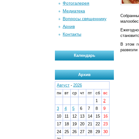
Фотогалерея
Медиатека
Собранны
Вопросы священнику
малообес
Архив
Ежегодно
Контакты
становит
В этом г
развезли
Календарь
Архив
Август
-
2026
пн
вт
ср
чт
пт
сб
вс
1
2
3
4
5
6
7
8
9
10
11
12
13
14
15
16
17
18
19
20
21
22
23
24
25
26
27
28
29
30