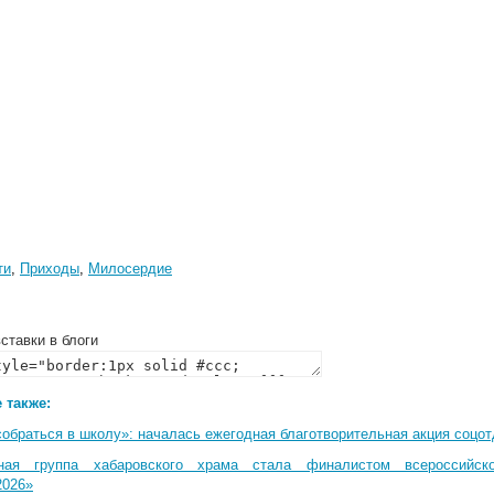
ти
,
Приходы
,
Милосердие
ставки в блоги
 также:
собраться в школу»: началась ежегодная благотворительная акция соцо
ная группа хабаровского храма стала финалистом всероссийско
2026»