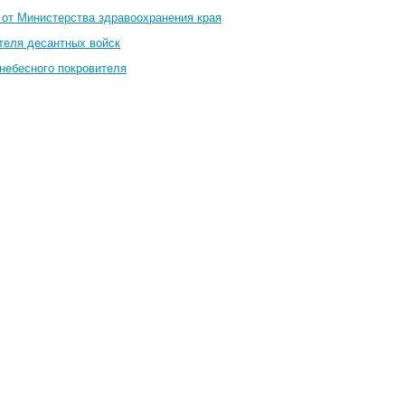
 от Министерства здравоохранения края
теля десантных войск
небесного покровителя