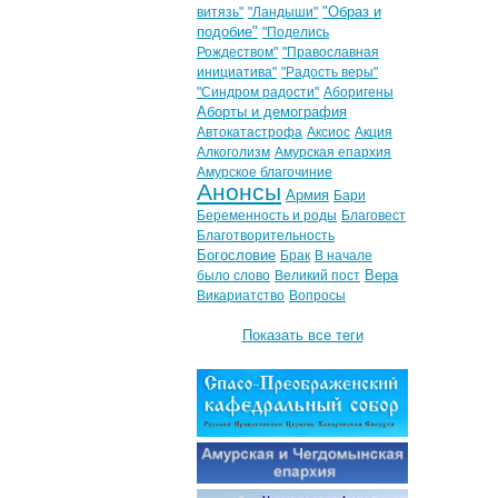
"Образ и
витязь"
"Ландыши"
подобие"
"Поделись
Рождеством"
"Православная
инициатива"
"Радость веры"
"Синдром радости"
Аборигены
Аборты и демография
Автокатастрофа
Аксиос
Акция
Алкоголизм
Амурская епархия
Амурское благочиние
Анонсы
Армия
Бари
Беременность и роды
Благовест
Благотворительность
Богословие
Брак
В начале
Вера
было слово
Великий пост
Викариатство
Вопросы
Показать все теги