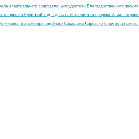
тель епархиального соцотдела был удостоен Благодарственного письма
вске прошёл Крестный ход в день памяти святого пророка Илии, покрови
ух мирен»: в храме преподобного Серафима Саровского почтили память 