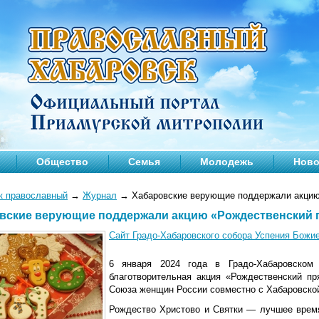
Общество
Семья
Молодежь
Ново
к православный
→
Журнал
→
Хабаровские верующие поддержали акцию
вские верующие поддержали акцию «Рождественский 
Сайт Градо-Хабаровского собора Успения Божи
6 января 2024 года в Градо-Хабаровском
благотворительная акция «Рождественский пр
Союза женщин России совместно с Хабаровской
Рождество Христово и Святки — лучшее врем