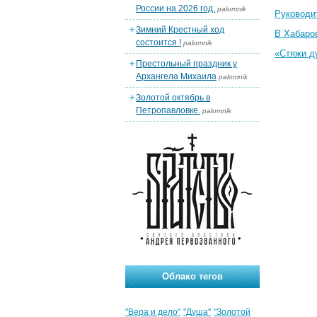
России на 2026 год.
palomnik
Руководи
Зимний Крестный ход
В Хабаро
состоится !
palomnik
«Стяжи д
Престольный праздник у
Архангела Михаила
palomnik
Золотой октябрь в
Петропавловке.
palomnik
Облако тегов
"Вера и дело"
"Душа"
"Золотой