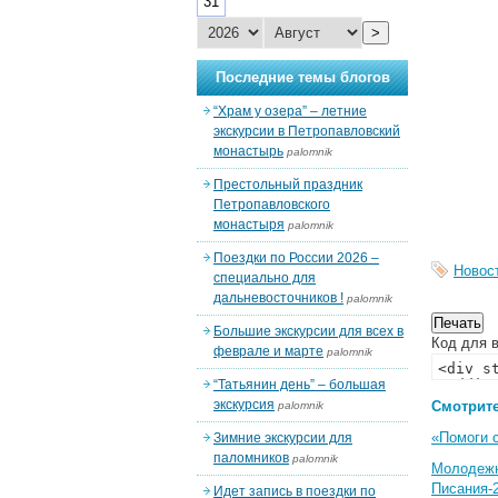
31
>
Последние темы блогов
“Храм у озера” – летние
экскурсии в Петропавловский
монастырь
palomnik
Престольный праздник
Петропавловского
монастыря
palomnik
Поездки по России 2026 –
Новос
специально для
дальневосточников !
palomnik
Большие экскурсии для всех в
Код для в
феврале и марте
palomnik
“Татьянин день” – большая
экскурсия
Смотрите
palomnik
«Помоги 
Зимние экскурсии для
паломников
palomnik
Молодеж
Писания-
Идет запись в поездки по