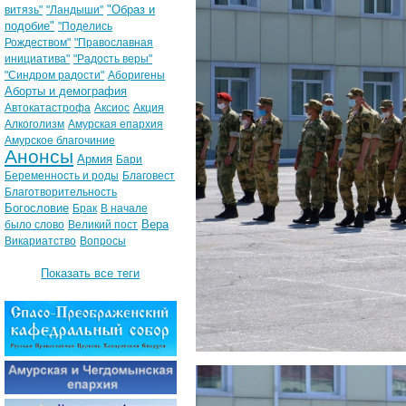
"Образ и
витязь"
"Ландыши"
подобие"
"Поделись
Рождеством"
"Православная
инициатива"
"Радость веры"
"Синдром радости"
Аборигены
Аборты и демография
Автокатастрофа
Аксиос
Акция
Алкоголизм
Амурская епархия
Амурское благочиние
Анонсы
Армия
Бари
Беременность и роды
Благовест
Благотворительность
Богословие
Брак
В начале
Вера
было слово
Великий пост
Викариатство
Вопросы
Показать все теги