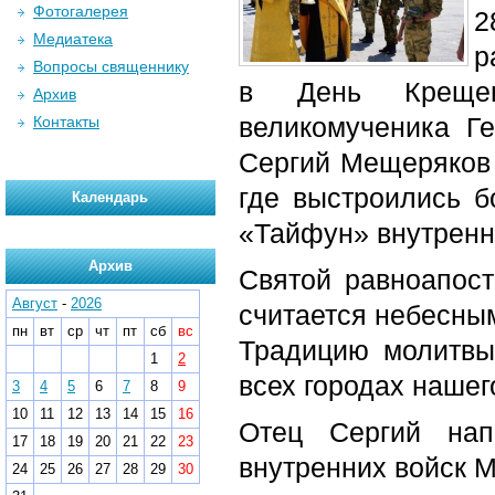
Фотогалерея
2
Медиатека
р
Вопросы священнику
в День Крещен
Архив
великомученика Г
Контакты
Сергий Мещеряков 
где выстроились б
Календарь
«Тайфун» внутренн
Архив
Святой равноапост
Август
-
2026
считается небесны
пн
вт
ср
чт
пт
сб
вс
Традицию молитвы
1
2
всех городах нашег
3
4
5
6
7
8
9
10
11
12
13
14
15
16
Отец Сергий нап
17
18
19
20
21
22
23
внутренних войск 
24
25
26
27
28
29
30