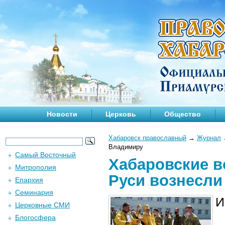
Новости
Церковь
Общество
Хабаровск православный
→
Журнал
Владимиру
Самый Восточный
Хабаровские в
Митрополия
Руси вознесл
Епархия
Семинария
И
Церковные СМИ
Блогосфера