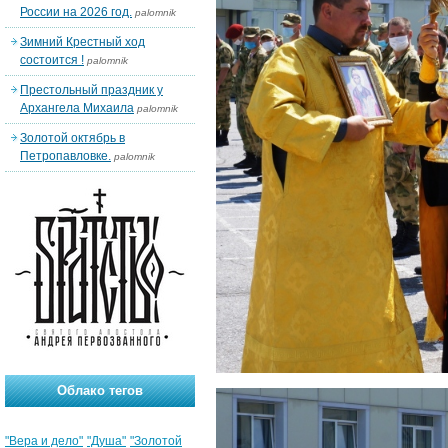
России на 2026 год.
palomnik
Зимний Крестный ход
состоится !
palomnik
Престольный праздник у
Архангела Михаила
palomnik
Золотой октябрь в
Петропавловке.
palomnik
Облако тегов
"Вера и дело"
"Душа"
"Золотой