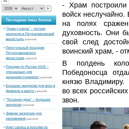
31
- Храм построили
>
войск неслучайно.
Последние темы блогов
на полях сражен
“Храм у озера” – летние
духовность. Они б
экскурсии в Петропавловский
монастырь
palomnik
свой след достой
Престольный праздник
воинский храм, - о
Петропавловского
монастыря
palomnik
В полдень коло
Поездки по России 2026 –
Победоносца отда
специально для
дальневосточников !
palomnik
князю Владимиру. 
Большие экскурсии для всех в
во всех российских
феврале и марте
palomnik
звон.
“Татьянин день” – большая
экскурсия
palomnik
Зимние экскурсии для
паломников
palomnik
Идет запись в поездки по