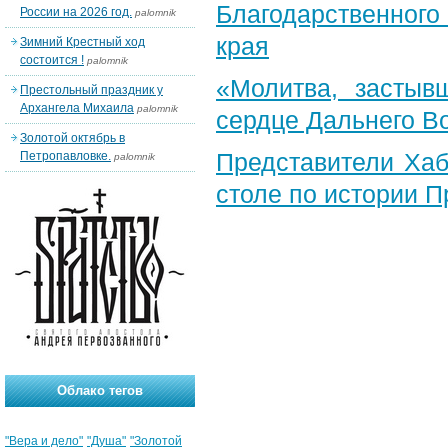
Благодарственног
России на 2026 год.
palomnik
края
Зимний Крестный ход
состоится !
palomnik
«Молитва, застыв
Престольный праздник у
Архангела Михаила
palomnik
сердце Дальнего В
Золотой октябрь в
Представители Хаб
Петропавловке.
palomnik
столе по истории 
Облако тегов
"Вера и дело"
"Душа"
"Золотой