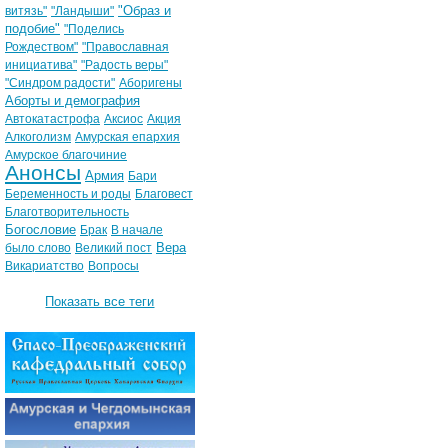
"Образ и
витязь"
"Ландыши"
подобие"
"Поделись
Рождеством"
"Православная
инициатива"
"Радость веры"
"Синдром радости"
Аборигены
Аборты и демография
Автокатастрофа
Аксиос
Акция
Алкоголизм
Амурская епархия
Амурское благочиние
Анонсы
Армия
Бари
Беременность и роды
Благовест
Благотворительность
Богословие
Брак
В начале
Вера
было слово
Великий пост
Викариатство
Вопросы
Показать все теги