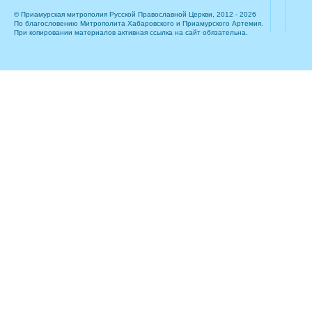
© Приамурская митрополия Русской Православной Церкви, 2012 - 2026
По благословению Митрополита Хабаровского и Приамурского Артемия.
При копировании материалов активная ссылка на сайт обязательна.