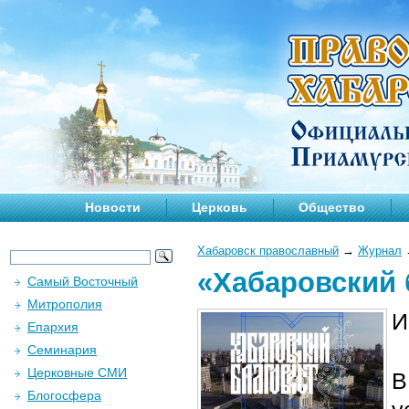
Новости
Церковь
Общество
Хабаровск православный
→
Журнал
«Хабаровский б
Самый Восточный
Митрополия
И
Епархия
Семинария
Церковные СМИ
В
Блогосфера