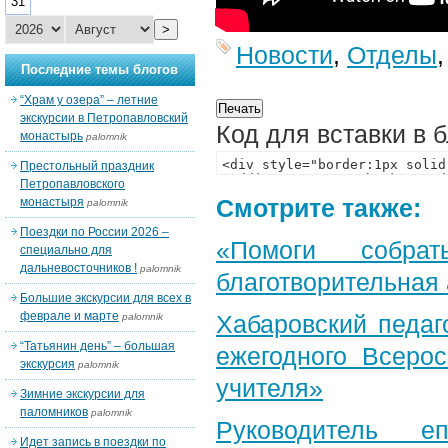
31
>
Новости
,
Отделы
Последние темы блогов
“Храм у озера” – летние
экскурсии в Петропавловский
Код для вставки в 
монастырь
palomnik
Престольный праздник
Петропавловского
Смотрите также:
монастыря
palomnik
Поездки по России 2026 –
«Помоги собра
специально для
дальневосточников !
palomnik
благотворительная
Большие экскурсии для всех в
феврале и марте
Хабаровский педаг
palomnik
“Татьянин день” – большая
ежегодного Всерос
экскурсия
palomnik
учителя»
Зимние экскурсии для
паломников
palomnik
Руководитель е
Идет запись в поездки по