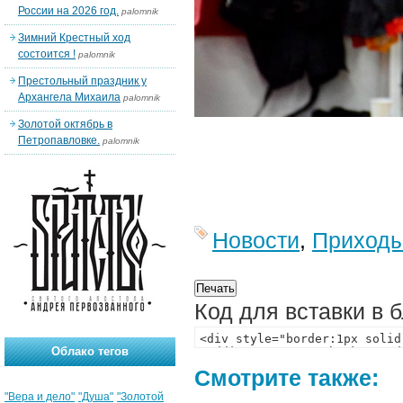
России на 2026 год.
palomnik
Зимний Крестный ход
состоится !
palomnik
Престольный праздник у
Архангела Михаила
palomnik
Золотой октябрь в
Петропавловке.
palomnik
Новости
,
Приход
Код для вставки в 
Облако тегов
Смотрите также:
"Вера и дело"
"Душа"
"Золотой