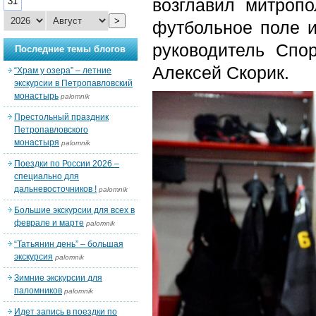
возглавил митроп
31
>
футбольное поле 
руководитель Спо
Последние темы блогов
Алексей Скорик.
“Храм у озера” – летние
экскурсии в Петропавловский
монастырь
palomnik
Престольный праздник
Петропавловского
монастыря
palomnik
Поездки по России 2026 –
специально для
дальневосточников !
palomnik
Большие экскурсии для всех в
феврале и марте
palomnik
“Татьянин день” – большая
экскурсия
palomnik
Зимние экскурсии для
паломников
palomnik
Идет запись в поездки по