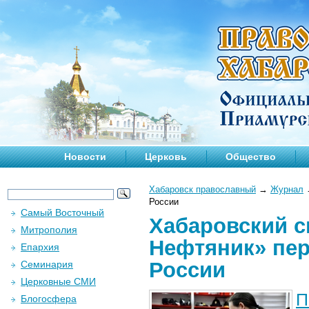
Новости
Церковь
Общество
Хабаровск православный
→
Журнал
России
Самый Восточный
Хабаровский с
Митрополия
Нефтяник» пе
Епархия
России
Семинария
Церковные СМИ
П
Блогосфера