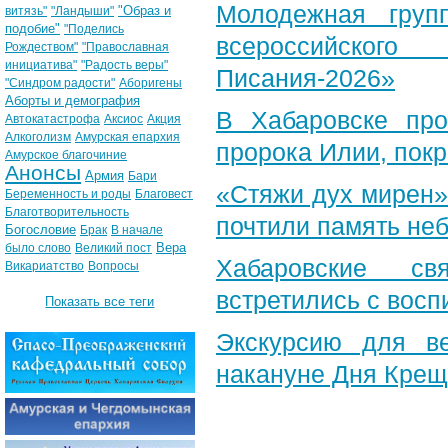
Молодежная груп
"Образ и
витязь"
"Ландыши"
подобие"
"Поделись
всероссийского
Рождеством"
"Православная
инициатива"
"Радость веры"
Писания-2026»
"Синдром радости"
Аборигены
Аборты и демография
В Хабаровске пр
Автокатастрофа
Аксиос
Акция
Алкоголизм
Амурская епархия
пророка Илии, пок
Амурское благочиние
Анонсы
Армия
Бари
«Стяжи дух мирен»
Беременность и роды
Благовест
Благотворительность
почтили память неб
Богословие
Брак
В начале
Вера
было слово
Великий пост
Хабаровские св
Викариатство
Вопросы
встретились с вос
Показать все теги
Экскурсию для в
накануне Дня Крещ