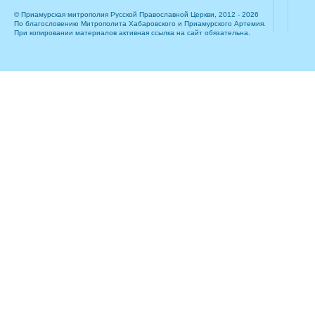
© Приамурская митрополия Русской Православной Церкви, 2012 - 2026
По благословению Митрополита Хабаровского и Приамурского Артемия.
При копировании материалов активная ссылка на сайт обязательна.