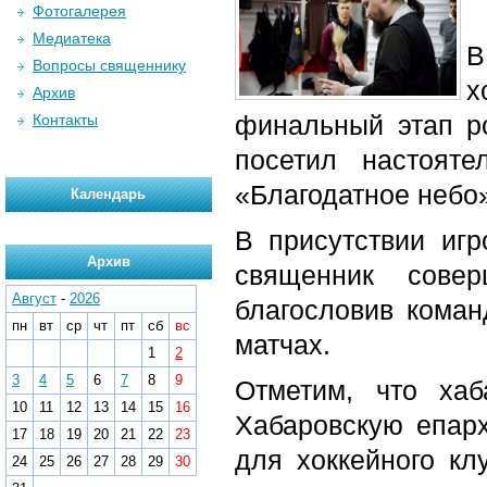
Фотогалерея
Медиатека
В
Вопросы священнику
х
Архив
финальный этап р
Контакты
посетил настоят
«Благодатное небо»
Календарь
В присутствии игр
Архив
священник сове
Август
-
2026
благословив кома
пн
вт
ср
чт
пт
сб
вс
матчах.
1
2
3
4
5
6
7
8
9
Отметим, что ха
10
11
12
13
14
15
16
Хабаровскую епар
17
18
19
20
21
22
23
для хоккейного к
24
25
26
27
28
29
30